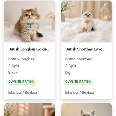
British Longhair Golden Ny12 Erkek Yavrumuz - 5151
British Shorthair Lynx Point Güzel Kızımız - 4640
British Longhair
British Shorthair
2 Aylık
2 Aylık
Erkek
Dişi
GÜVENILIR ÜYE
GÜVENILIR ÜYE
İstanbul
/
Beykoz
İstanbul
/
Beykoz