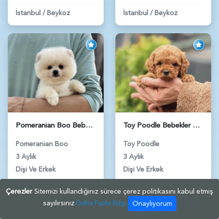
İstanbul
/
Beykoz
İstanbul
/
Beykoz
Pomeranian Boo Bebekler 2 Aylıklar - 6021
Toy Poodle Bebekler Yuva Arıyor - 5970
Pomeranian Boo
Toy Poodle
3 Aylık
3 Aylık
Dişi Ve Erkek
Dişi Ve Erkek
GÜVENILIR ÜYE
GÜVENILIR ÜYE
Çerezler
Sitemizi kullandığınız sürece çerez politikasını kabul etmiş
sayılırsınız
Daha Fazla Bilgi
Onaylıyorum
İstanbul
/
Beykoz
İstanbul
/
Beykoz