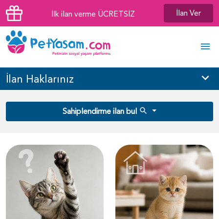
İlan Ver
İlk ilan verme ÜCRETSİZ
İlan Haklarınız
Sahiplendirme ilan bul