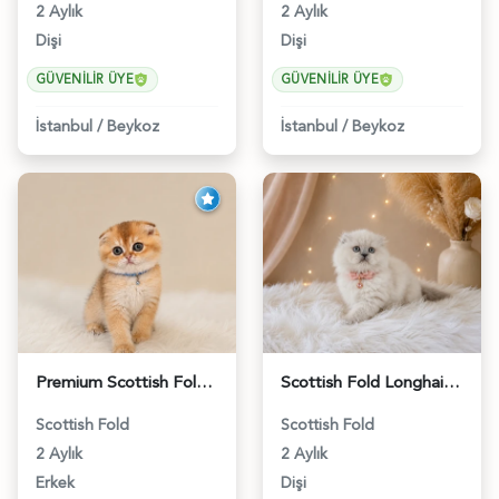
2 Aylık
2 Aylık
Dişi
Dişi
GÜVENILIR ÜYE
GÜVENILIR ÜYE
İstanbul
/
Beykoz
İstanbul
/
Beykoz
Premium Scottish Fold Golden Yavru - 6400
Scottish Fold Longhair Blue Point Dişi - 4613
Scottish Fold
Scottish Fold
2 Aylık
2 Aylık
Erkek
Dişi