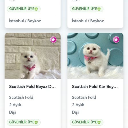
GÜVENILIR ÜYE
GÜVENILIR ÜYE
İstanbul
/
Beykoz
İstanbul
/
Beykoz
Scottish Fold Beyaz Dişi Baby Face 2 Aylık - 3704
Scottish Fold Kar Beyazı Dişi 2 Aylık - 2980
Scottish Fold
Scottish Fold
2 Aylık
2 Aylık
Dişi
Dişi
GÜVENILIR ÜYE
GÜVENILIR ÜYE