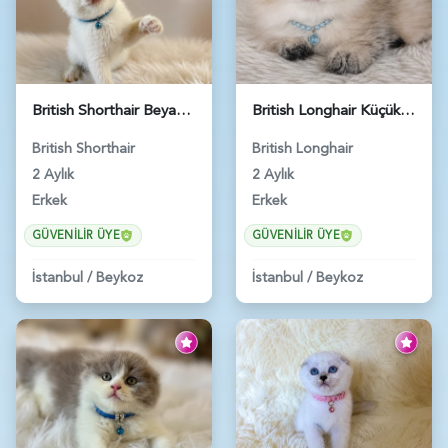
British Shorthair Beyaz Pamuksu Yavrumuz - 6419
British Longhair Küçük Prens Yuva Arıyor - 6480
British Shorthair
British Longhair
2 Aylık
2 Aylık
Erkek
Erkek
GÜVENILIR ÜYE
GÜVENILIR ÜYE
İstanbul
/
Beykoz
İstanbul
/
Beykoz