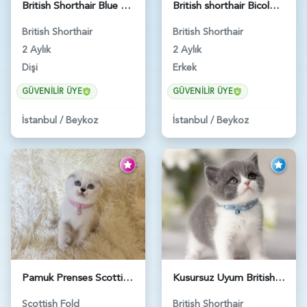
British Shorthair Blue Point Kızımız 2 Aylık - 5149
British shorthair Bicolor Lilac Erkek - 5905
British Shorthair
British Shorthair
2 Aylık
2 Aylık
Dişi
Erkek
GÜVENILIR ÜYE
GÜVENILIR ÜYE
İstanbul
/
Beykoz
İstanbul
/
Beykoz
Pamuk Prenses Scottish Fold Maviş Yavrumuz - 6009
Kusursuz Uyum British Shorthair Bi Color Erkek - 6011
Scottish Fold
British Shorthair