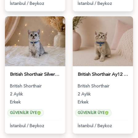
İstanbul
/
Beykoz
İstanbul
/
Beykoz
British Shorthair Silver Tabby Yavrumuz - 4639
British Shorthair Ay12 Erkek Oyuncu Yavrumuz - 4895
British Shorthair
British Shorthair
2 Aylık
2 Aylık
Erkek
Erkek
GÜVENILIR ÜYE
GÜVENILIR ÜYE
İstanbul
/
Beykoz
İstanbul
/
Beykoz