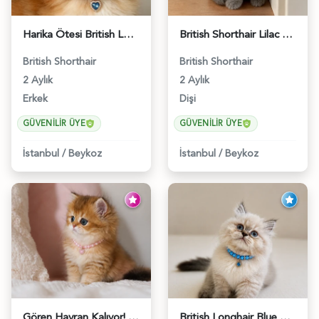
Harika Ötesi British Longhair Golden Parlayan Yıldız - 6141
British Shorthair Lilac Dişi Tatlı Kızımız - 5236
British Shorthair
British Shorthair
2 Aylık
2 Aylık
Erkek
Dişi
GÜVENILIR ÜYE
GÜVENILIR ÜYE
İstanbul
/
Beykoz
İstanbul
/
Beykoz
Gören Hayran Kalıyor! British Longhair Golden Dişi - 6345
British Longhair Blue Point Erkek Pofuduk Yavrumuz - 6348