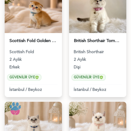
Scottish Fold Golden Sevimli Top kafa Yavrumuz - 4896
British Shorthair Tombul Yanak Prenses Yuva Arıyor - 5152
Scottish Fold
British Shorthair
2 Aylık
2 Aylık
Erkek
Dişi
GÜVENILIR ÜYE
GÜVENILIR ÜYE
İstanbul
/
Beykoz
İstanbul
/
Beykoz