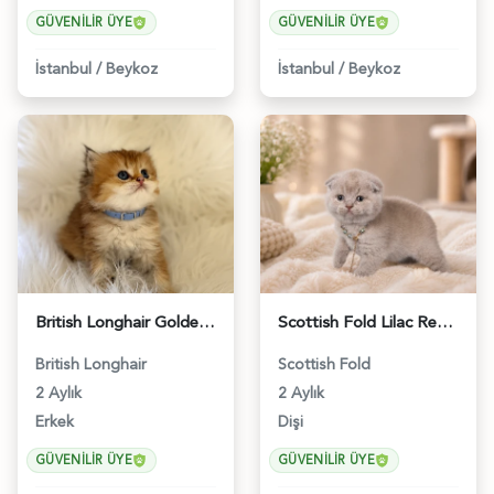
GÜVENILIR ÜYE
GÜVENILIR ÜYE
İstanbul
/
Beykoz
İstanbul
/
Beykoz
British Longhair Golden Erkek Yavrumuz - 5910
Scottish Fold Lilac Renk Dişi Yavrumuz - 4894
British Longhair
Scottish Fold
2 Aylık
2 Aylık
Erkek
Dişi
GÜVENILIR ÜYE
GÜVENILIR ÜYE