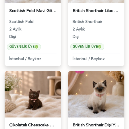
Scottish Fold Mavi Gözlü Minnoş - 4644
British Shorthair Lilac Renk Dişi Yavrumuz - 4646
Scottish Fold
British Shorthair
2 Aylık
2 Aylık
Dişi
Dişi
GÜVENILIR ÜYE
GÜVENILIR ÜYE
İstanbul
/
Beykoz
İstanbul
/
Beykoz
Çikolatalı Cheescake British Shorthair Dişi Yavrumuz - 4902
British Shorthair Dişi Yavrumuz 2 Aylık - 4647