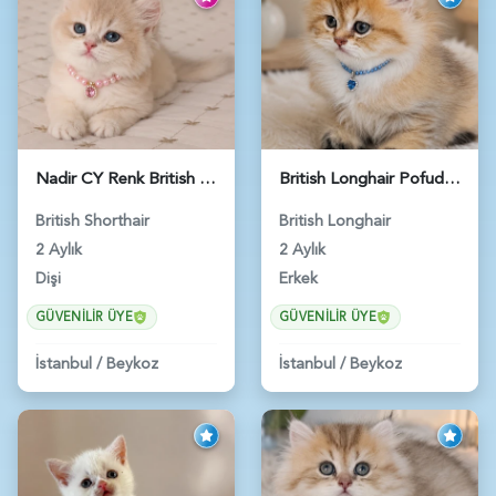
Nadir CY Renk British Shorthair Prensesimiz - 6483
British Longhair Pofuduk Yakışıklımız - 6481
British Shorthair
British Longhair
2 Aylık
2 Aylık
Dişi
Erkek
GÜVENILIR ÜYE
GÜVENILIR ÜYE
İstanbul
/
Beykoz
İstanbul
/
Beykoz