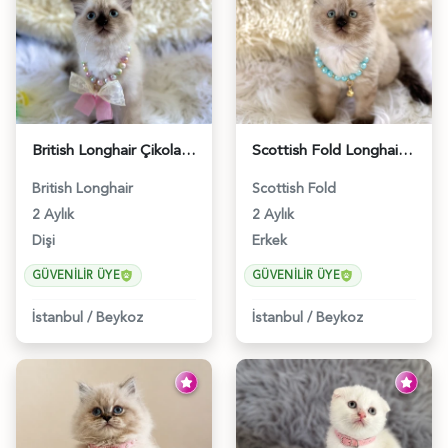
British Longhair Çikolata Nadir Renk Göz Kamaştırıcı - 6117
Scottish Fold Longhair Çikolata Erkek Yavrumuz - 6119
British Longhair
Scottish Fold
2 Aylık
2 Aylık
Dişi
Erkek
GÜVENILIR ÜYE
GÜVENILIR ÜYE
İstanbul
/
Beykoz
İstanbul
/
Beykoz