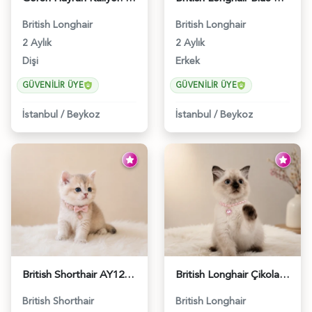
British Longhair
British Longhair
2 Aylık
2 Aylık
Dişi
Erkek
GÜVENILIR ÜYE
GÜVENILIR ÜYE
İstanbul
/
Beykoz
İstanbul
/
Beykoz
British Shorthair AY12 Güzel Kızımız - 6349
British Longhair Çikolatalı Sütlü Dişi Yavrumuz - 6347
British Shorthair
British Longhair