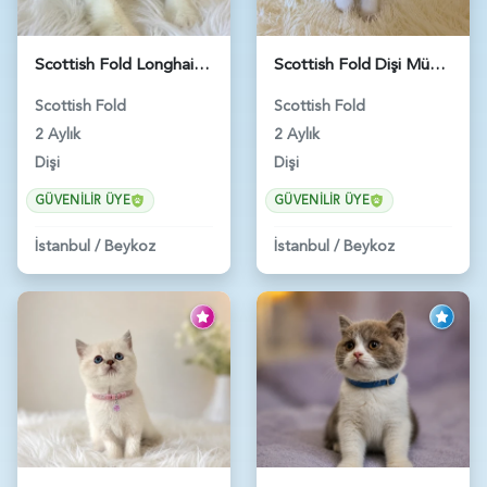
Scottish Fold Longhair Lilac Bi Color 2 Aylık - 5908
Scottish Fold Dişi Mükemmel Yavrumuz - 5909
Scottish Fold
Scottish Fold
2 Aylık
2 Aylık
Dişi
Dişi
GÜVENILIR ÜYE
GÜVENILIR ÜYE
İstanbul
/
Beykoz
İstanbul
/
Beykoz