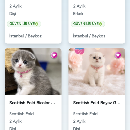
2 Aylık
2 Aylık
Dişi
Erkek
GÜVENILIR ÜYE
GÜVENILIR ÜYE
İstanbul
/
Beykoz
İstanbul
/
Beykoz
Scottish Fold Bicolor Lilac Dişi - 6014
Scottish Fold Beyaz Güzellik 2 Aylık - 4690
Scottish Fold
Scottish Fold
2 Aylık
2 Aylık
Dişi
Dişi