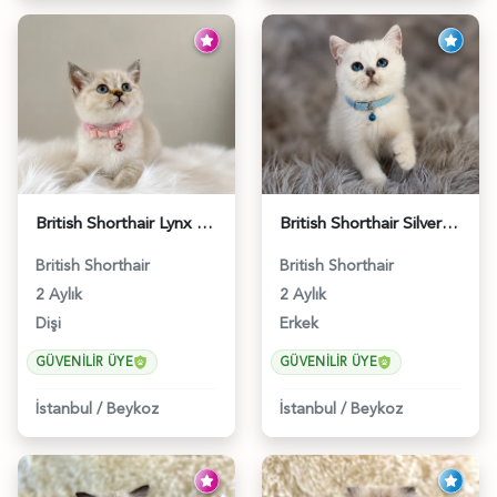
British Shorthair Lynx Point Dişi Yavrumuz Yuva Arıyor - 5148
British Shorthair Silver Point Erkek 2 Aylık - 6122
British Shorthair
British Shorthair
2 Aylık
2 Aylık
Dişi
Erkek
GÜVENILIR ÜYE
GÜVENILIR ÜYE
İstanbul
/
Beykoz
İstanbul
/
Beykoz