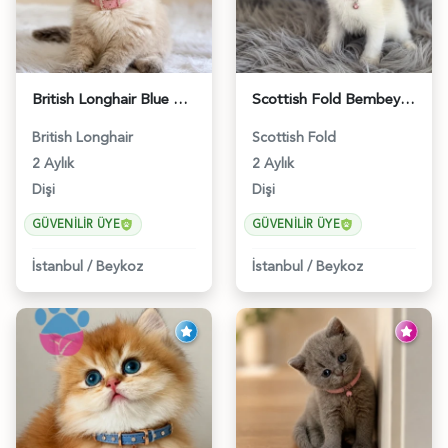
British Longhair Blue Point Afrodit Yuva Arıyor - 6118
Scottish Fold Bembeyaz Pembe Burun Yavrumuz - 6120
British Longhair
Scottish Fold
2 Aylık
2 Aylık
Dişi
Dişi
GÜVENILIR ÜYE
GÜVENILIR ÜYE
İstanbul
/
Beykoz
İstanbul
/
Beykoz