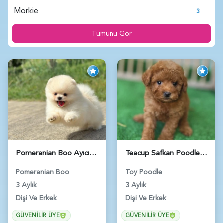
Morkie
3
Tümünü Gör
Pomeranian Boo Ayıcık Surat Yavrularımız - 6025
Teacup Safkan Poodle Yavrularımız - 5971
Pomeranian Boo
Toy Poodle
3 Aylık
3 Aylık
Dişi Ve Erkek
Dişi Ve Erkek
GÜVENILIR ÜYE
GÜVENILIR ÜYE