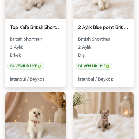
Top Kafa British Shorthair Blue Point Yakışıklımız - 4641
2 Aylık Blue point British Shorthair Nazlı Kızımız - 4642
British Shorthair
British Shorthair
2 Aylık
2 Aylık
Erkek
Dişi
GÜVENILIR ÜYE
GÜVENILIR ÜYE
İstanbul
/
Beykoz
İstanbul
/
Beykoz