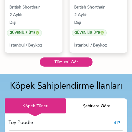
British Shorthair
British Shorthair
2 Aylık
2 Aylık
Dişi
Dişi
GÜVENILIR ÜYE
GÜVENILIR ÜYE
İstanbul
/
Beykoz
İstanbul
/
Beykoz
Tümünü Gör
Köpek Sahiplendirme İlanları
Köpek Türleri
Şehirlere Göre
Toy Poodle
417