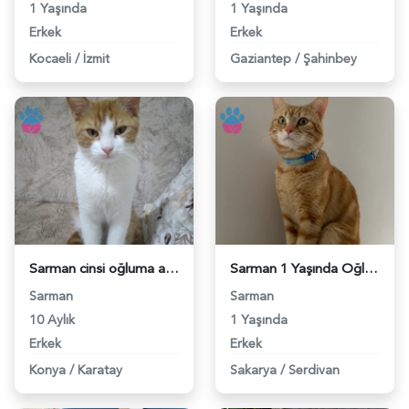
1 Yaşında
1 Yaşında
Erkek
Erkek
Kocaeli
/
İzmit
Gaziantep
/
Şahinbey
Sarman cinsi oğluma acil eş ariyorum - 118968028
Sarman 1 Yaşında Oğluma Eş Arıyorum - 118964948
Sarman
Sarman
10 Aylık
1 Yaşında
Erkek
Erkek
Konya
/
Karatay
Sakarya
/
Serdivan