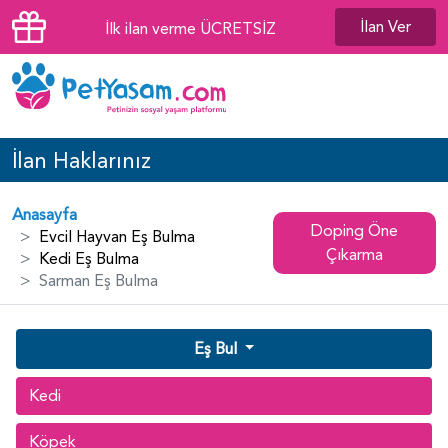
İlan Ver
İlk ilan verme ÜCRETSİZ
İlan Haklarınız
Anasayfa
Doping Öne
Evcil Hayvan Eş Bulma
Çıkarma
Kedi Eş Bulma
Sarman Eş Bulma
Eş Bul
Kedi
Köpek