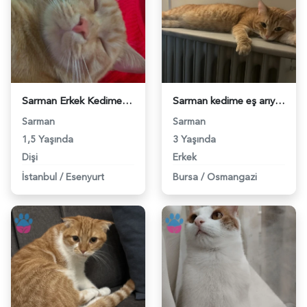
Sarman Erkek Kedime Eş Arıyorum - 118982770
Sarman kedime eş arıyorum - 118981816
Sarman
Sarman
1,5 Yaşında
3 Yaşında
Dişi
Erkek
İstanbul
/
Esenyurt
Bursa
/
Osmangazi