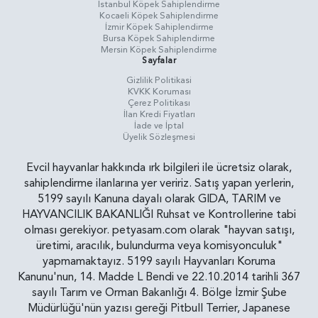
İstanbul Köpek Sahiplendirme
Kocaeli Köpek Sahiplendirme
İzmir Köpek Sahiplendirme
Bursa Köpek Sahiplendirme
Mersin Köpek Sahiplendirme
Sayfalar
Gizlilik Politikasi
KVKK Koruması
Çerez Politikası
İlan Kredi Fiyatları
İade ve İptal
Üyelik Sözleşmesi
Evcil hayvanlar hakkında ırk bilgileri ile ücretsiz olarak,
sahiplendirme ilanlarına yer veririz. Satış yapan yerlerin,
5199 sayılı Kanuna dayalı olarak GIDA, TARIM ve
HAYVANCILIK BAKANLIĞI Ruhsat ve Kontrollerine tabi
olması gerekiyor. petyasam.com olarak "hayvan satışı,
üretimi, aracılık, bulundurma veya komisyonculuk"
yapmamaktayız. 5199 sayılı Hayvanları Koruma
Kanunu'nun, 14. Madde L Bendi ve 22.10.2014 tarihli 367
sayılı Tarım ve Orman Bakanlığı 4. Bölge İzmir Şube
Müdürlüğü'nün yazısı gereği Pitbull Terrier, Japanese