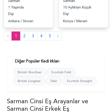
Sarman
Sarman
1 Yaşında
10 Aylıktan Küçük
Dişi
Dişi
Ankara
/
Sincan
Konya
/
Meram
‹
1
2
3
4
5
›
Diğer Popüler Kedi Irkları
British Shorthair
Scottish Fold
British Longhair
Tekir
Scottish Straight
Sarman Cinsi Eş Arayanlar ve
Sarman Cinsi Erkek Eş