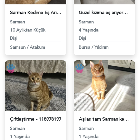
Sarman Kedime Eş Arıyorum - 118980235
Güzel kızıma eş arıyorum - 118978695
Sarman
Sarman
10 Aylıktan Küçük
4 Yaşında
Dişi
Dişi
Samsun
/
Atakum
Bursa
/
Yıldırım
Çiftleştirme - 118978197
Aşıları tam Sarman kedimize eş arıyoruz - 118976145
Sarman
Sarman
1 Yaşında
1 Yaşında