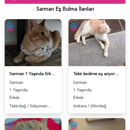
Sarman Eş Bulma İlanları
Sarman 1 Yaşında Erkek Eş Arıyoruz - 118984694
Tekir kedime eş arıyorun - 118984495
Sarman
Sarman
1 Yaşında
1 Yaşında
Erkek
Erkek
Tekirdağ
/
Süleymanpaşa
Ankara
/
Altındağ