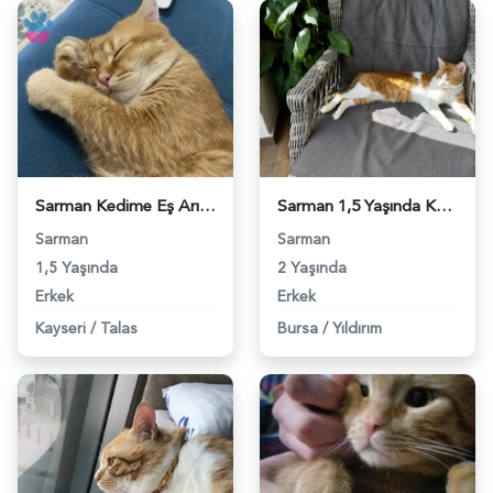
Sarman Kedime Eş Arıyorum 18 Aylık - 118961217
Sarman 1,5 Yaşında Kedim Eş Arıyor - 118961227
Sarman
Sarman
1,5 Yaşında
2 Yaşında
Erkek
Erkek
Kayseri
/
Talas
Bursa
/
Yıldırım