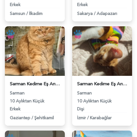
Erkek
Erkek
Samsun
/
İlkadim
Sakarya
/
Adapazarı
Sarman Kedime Eş Arıyorum 8 Aylık - 118974471
Sarman Kedime Eş Arıyorum - 118972777
Sarman
Sarman
10 Aylıktan Küçük
10 Aylıktan Küçük
Erkek
Dişi
Gaziantep
/
Şehitkamil
İzmir
/
Karabağlar