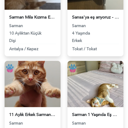
Sarman Mila Kızıma Eş Arıyorum - 118971420
Sansa'ya eş arıyoruz - 118970703
Sarman
Sarman
10 Aylıktan Küçük
4 Yaşında
Dişi
Erkek
Antalya
/
Kepez
Tokat
/
Tokat
11 Aylık Erkek Sarman - 118969548
Sarman 1 Yaşında Eş Arıyor - 118968564
Sarman
Sarman