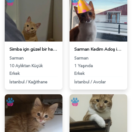
Simba için güzel bir hanimefendi - 118972685
Sarman Kedim Adoş için Eş Arıyorum - 118971933
Sarman
Sarman
10 Aylıktan Küçük
1 Yaşında
Erkek
Erkek
İstanbul
/
Kağithane
İstanbul
/
Avcılar