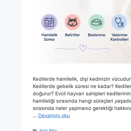
Kedilerde hamilelik, dişi kedinizin vücudun
Kedilerde gebelik süresi ne kadar? Kedil
doğurur? Evcil hayvan sahipleri kedilerinin
hamileliği sırasında hangi süreçleri yaşadı
sırasında neler yapmanız gerektiği hakkınd
…
Devamını oku
Kategoriler
Kedi Bilgi