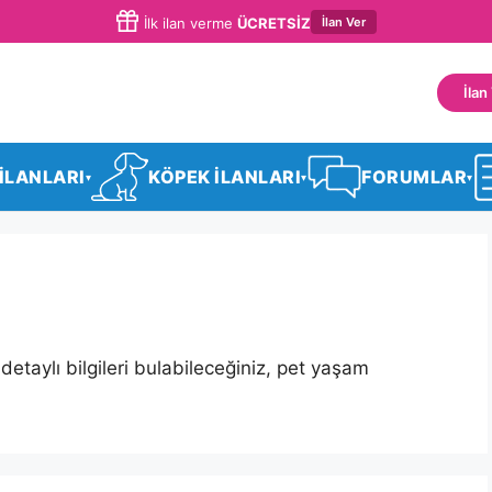
İlan Ver
İlk ilan verme
ÜCRETSİZ
İlan
 İLANLARI
KÖPEK İLANLARI
FORUMLAR
▾
▾
▾
detaylı bilgileri bulabileceğiniz, pet yaşam