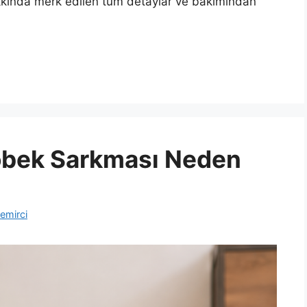
hakkında merk edilen tüm detaylar ve bakımından
Göbek Sarkması Neden
emirci