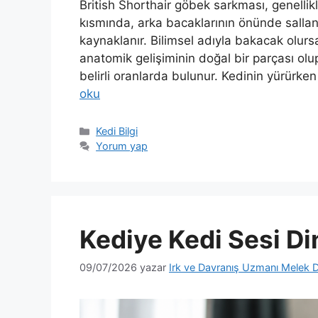
British Shorthair göbek sarkması, genellikl
kısmında, arka bacaklarının önünde salla
kaynaklanır. Bilimsel adıyla bakacak olursa
anatomik gelişiminin doğal bir parçası ol
belirli oranlarda bulunur. Kedinin yürürk
oku
Kategoriler
Kedi Bilgi
Yorum yap
Kediye Kedi Sesi Din
09/07/2026
yazar
Irk ve Davranış Uzmanı Melek D