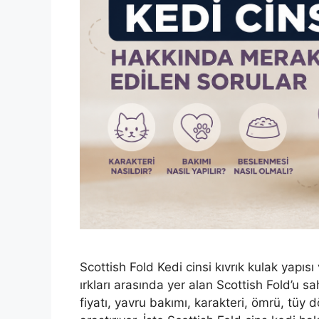
Scottish Fold Kedi cinsi kıvrık kulak yapı
ırkları arasında yer alan Scottish Fold’u s
fiyatı, yavru bakımı, karakteri, ömrü, tüy dö