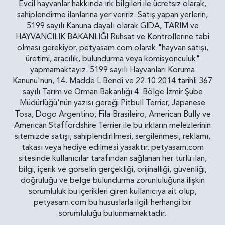
Evcil hayvanlar hakkında ırk bilgileri ile ücretsiz olarak,
sahiplendirme ilanlarına yer veririz. Satış yapan yerlerin,
5199 sayılı Kanuna dayalı olarak GIDA, TARIM ve
HAYVANCILIK BAKANLIĞI Ruhsat ve Kontrollerine tabi
olması gerekiyor. petyasam.com olarak "hayvan satışı,
üretimi, aracılık, bulundurma veya komisyonculuk"
yapmamaktayız. 5199 sayılı Hayvanları Koruma
Kanunu'nun, 14. Madde L Bendi ve 22.10.2014 tarihli 367
sayılı Tarım ve Orman Bakanlığı 4. Bölge İzmir Şube
Müdürlüğü'nün yazısı gereği Pitbull Terrier, Japanese
Tosa, Dogo Argentino, Fila Brasileiro, American Bully ve
American Staffordshire Terrier ile bu ırkların melezlerinin
sitemizde satışı, sahiplendirilmesi, sergilenmesi, reklamı,
takası veya hediye edilmesi yasaktır. petyasam.com
sitesinde kullanıcılar tarafından sağlanan her türlü ilan,
bilgi, içerik ve görselin gerçekliği, orijinalliği, güvenliği,
doğruluğu ve belge bulundurma zorunluluğuna ilişkin
sorumluluk bu içerikleri giren kullanıcıya ait olup,
petyasam.com bu hususlarla ilgili herhangi bir
sorumluluğu bulunmamaktadır.