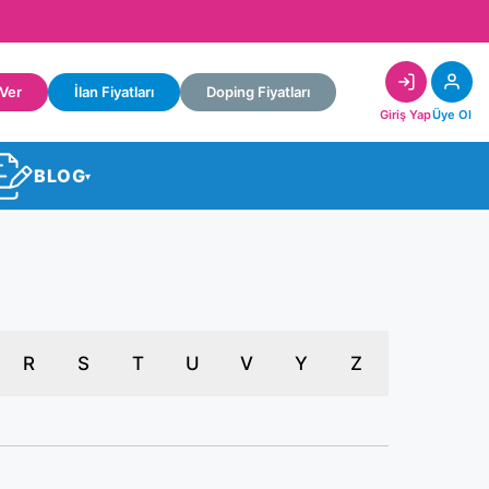
 Ver
İlan Fiyatları
Doping Fiyatları
Giriş Yap
Üye Ol
BLOG
▾
R
S
T
U
V
Y
Z