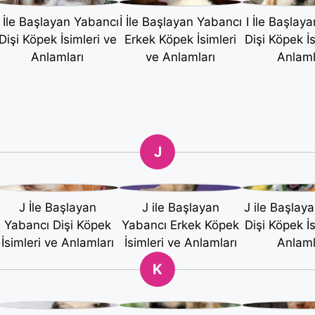
İ İle Başlayan Yabancı
İ İle Başlayan Yabancı
I İle Başlay
Dişi Köpek İsimleri ve
Erkek Köpek İsimleri
Dişi Köpek İs
Anlamları
ve Anlamları
Anlaml
J
J İle Başlayan
J ile Başlayan
J ile Başlay
Yabancı Dişi Köpek
Yabancı Erkek Köpek
Dişi Köpek İs
İsimleri ve Anlamları
İsimleri ve Anlamları
Anlaml
K