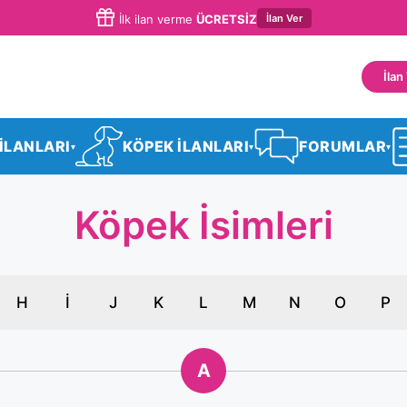
İlan Ver
İlk ilan verme
ÜCRETSİZ
İlan
 İLANLARI
KÖPEK İLANLARI
FORUMLAR
▾
▾
▾
Köpek İsimleri
H
İ
J
K
L
M
N
O
P
A