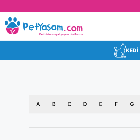
KEDİ
A
B
C
D
E
F
G