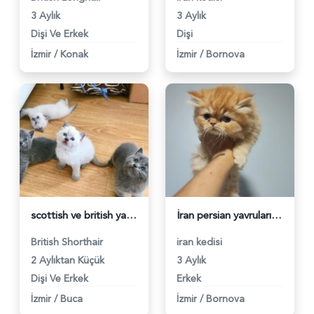
3 Aylık
3 Aylık
Dişi Ve Erkek
Dişi
İzmir
/
Konak
İzmir
/
Bornova
scottish ve british yavrular sahiplerini bekliyor - 5957
İran persian yavruları - 5954
British Shorthair
iran kedisi
2 Aylıktan Küçük
3 Aylık
Dişi Ve Erkek
Erkek
İzmir
/
Buca
İzmir
/
Bornova