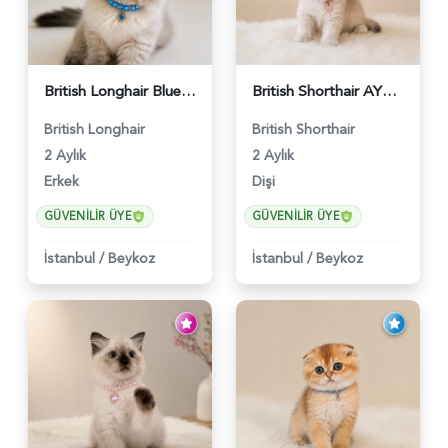
British Longhair Blue Point Erkek Pofuduk Yavrumuz - 6348
British Shorthair AY12 Güzel Kızımız - 6349
British Longhair
British Shorthair
2 Aylık
2 Aylık
Erkek
Dişi
GÜVENILIR ÜYE
GÜVENILIR ÜYE
İstanbul
/
Beykoz
İstanbul
/
Beykoz