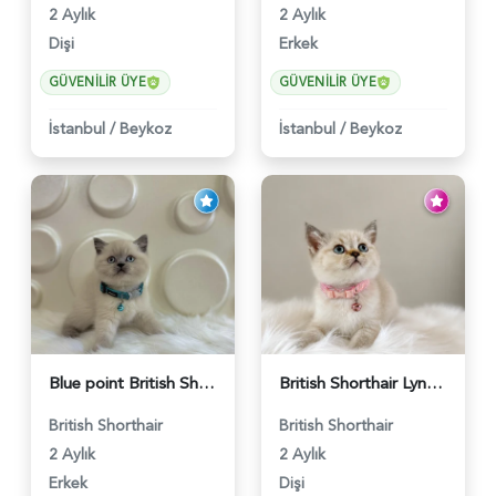
2 Aylık
2 Aylık
Dişi
Erkek
GÜVENILIR ÜYE
GÜVENILIR ÜYE
İstanbul
/
Beykoz
İstanbul
/
Beykoz
Blue point British Shorthair Kedim 2 Aylık - 4132
British Shorthair Lynx Point Dişi Yavrumuz Yuva Arıyor - 5148
British Shorthair
British Shorthair
2 Aylık
2 Aylık
Erkek
Dişi