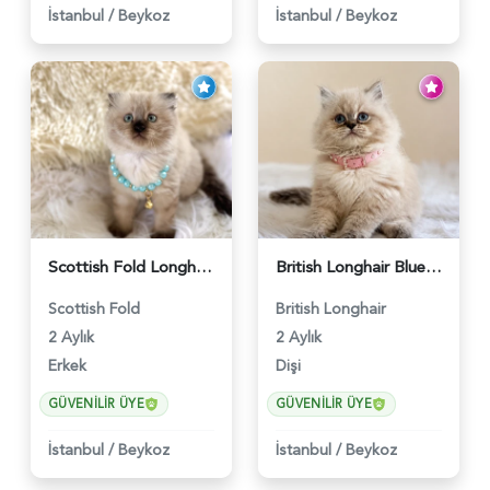
İstanbul
/
Beykoz
İstanbul
/
Beykoz
Scottish Fold Longhair Çikolata Erkek Yavrumuz - 6119
British Longhair Blue Point Afrodit Yuva Arıyor - 6118
Scottish Fold
British Longhair
2 Aylık
2 Aylık
Erkek
Dişi
GÜVENILIR ÜYE
GÜVENILIR ÜYE
İstanbul
/
Beykoz
İstanbul
/
Beykoz