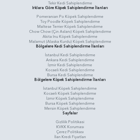
Tekir Kedi Sahiplendirme
Irklara Göre Köpek Sahiplendirme İlanları
Pomeranian Po Köpek Sahiplendirme
Toy Poodle Köpek Sahiplendirme
Maltese Terrier Köpek Sahiplendirme
Chow Chow (Çin Aslanı) Köpek Sahiplendirme
Akita Inu Köpek Sahiplendirme
Malamut (Alaska Kurdu) Köpek Sahiplendirme
Bölgelere Kedi Sahiplendirme İlanları
İstanbul Kedi Sahiplendirme
Ankara Kedi Sahiplendirme
İzmir Kedi Sahiplendirme
Kocaeli Kedi Sahiplendirme
Bursa Kedi Sahiplendirme
Bölgelere Köpek Sahiplendirme İlanları
İstanbul Köpek Sahiplendirme
Kocaeli Köpek Sahiplendirme
İzmir Köpek Sahiplendirme
Bursa Köpek Sahiplendirme
Mersin Köpek Sahiplendirme
Sayfalar
Gizlilik Politikasi
KVKK Koruması
Çerez Politikası
İlan Kredi Fiyatları