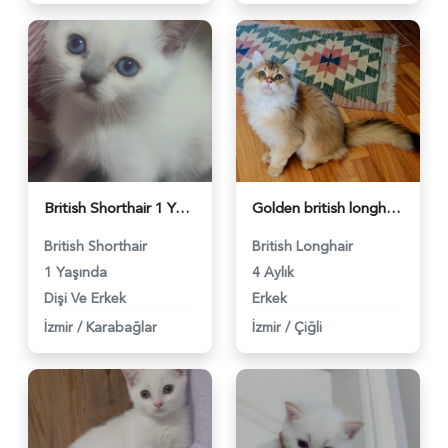
British Shorthair 1 Yaşında İzmir'de Yuva Arıyor - 5789
Golden british longhair 4 Aylık - 5753
British Shorthair
British Longhair
1 Yaşında
4 Aylık
Dişi Ve Erkek
Erkek
İzmir
/
Karabağlar
İzmir
/
Çiğli