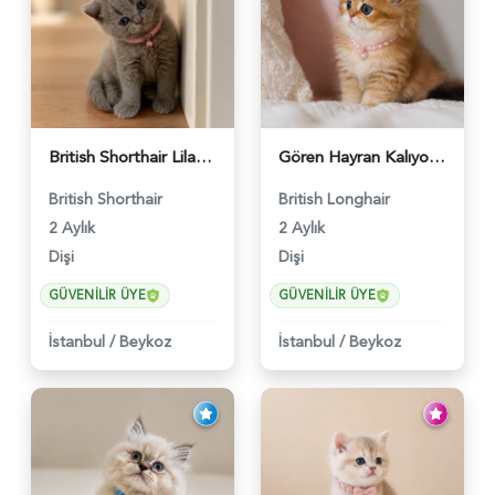
British Shorthair Lilac Dişi Tatlı Kızımız - 5236
Gören Hayran Kalıyor! British Longhair Golden Dişi - 6345
British Shorthair
British Longhair
2 Aylık
2 Aylık
Dişi
Dişi
GÜVENILIR ÜYE
GÜVENILIR ÜYE
İstanbul
/
Beykoz
İstanbul
/
Beykoz