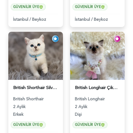
GÜVENILIR ÜYE
GÜVENILIR ÜYE
İstanbul
/
Beykoz
İstanbul
/
Beykoz
British Shorthair Silver Point Erkek 2 Aylık - 6122
British Longhair Çikolata Nadir Renk Göz Kamaştırıcı - 6117
British Shorthair
British Longhair
2 Aylık
2 Aylık
Erkek
Dişi
GÜVENILIR ÜYE
GÜVENILIR ÜYE