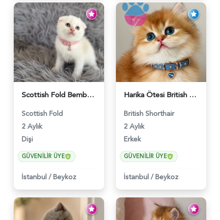
Scottish Fold Bembeyaz Pembe Burun Yavrumuz - 6120
Harika Ötesi British Longhair Golden Parlayan Yıldız - 6141
Scottish Fold
British Shorthair
2 Aylık
2 Aylık
Dişi
Erkek
GÜVENILIR ÜYE
GÜVENILIR ÜYE
İstanbul
/
Beykoz
İstanbul
/
Beykoz