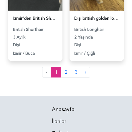
İzmir'den British Shorthair 3 Aylık - 4715
Dişi british golden longhair kedim için eş arıyorum - 4604
British Shorthair
British Longhair
3 Aylık
2 Yaşında
Dişi
Dişi
İzmir
/
Buca
İzmir
/
Çiğli
‹
1
2
3
›
Anasayfa
İlanlar