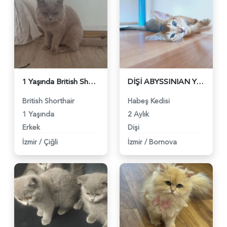
1 Yaşında British Shorthair Acil Yuva Arıyor - 5201
DİŞİ ABYSSINIAN YAVRULARIMIZ - 5083
British Shorthair
Habeş Kedisi
1 Yaşında
2 Aylık
Erkek
Dişi
İzmir
/
Çiğli
İzmir
/
Bornova