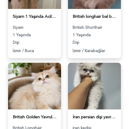
Siyam 1 Yaşında Acil Yuva Arıyor - 6213
British longhair bal bebekler - 6190
Siyam
British Shorthair
1 Yaşında
1 Yaşında
Dişi
Dişi
İzmir
/
Buca
İzmir
/
Karabağlar
British Golden Yavrular - 6208
İran persian dişi yavruları - 5955
British Longhair
iran kedisi