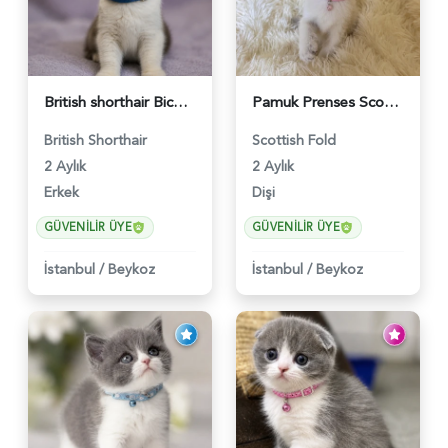
British shorthair Bicolor Lilac Erkek - 5905
Pamuk Prenses Scottish Fold Maviş Yavrumuz - 6009
British Shorthair
Scottish Fold
2 Aylık
2 Aylık
Erkek
Dişi
GÜVENILIR ÜYE
GÜVENILIR ÜYE
İstanbul
/
Beykoz
İstanbul
/
Beykoz