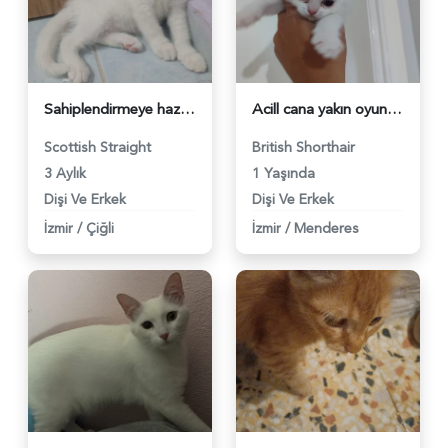
Sahiplendirmeye hazır ve rezerveye açık yavrularımız - 5486
Acill cana yakın oyuncu british yavrularım - 5535
Scottish Straight
British Shorthair
3 Aylık
1 Yaşında
Dişi Ve Erkek
Dişi Ve Erkek
İzmir
/
Çiğli
İzmir
/
Menderes