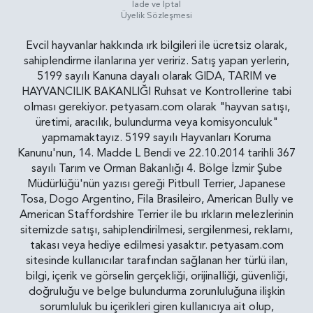
İade ve İptal
Üyelik Sözleşmesi
Evcil hayvanlar hakkında ırk bilgileri ile ücretsiz olarak,
sahiplendirme ilanlarına yer veririz. Satış yapan yerlerin,
5199 sayılı Kanuna dayalı olarak GIDA, TARIM ve
HAYVANCILIK BAKANLIĞI Ruhsat ve Kontrollerine tabi
olması gerekiyor. petyasam.com olarak "hayvan satışı,
üretimi, aracılık, bulundurma veya komisyonculuk"
yapmamaktayız. 5199 sayılı Hayvanları Koruma
Kanunu'nun, 14. Madde L Bendi ve 22.10.2014 tarihli 367
sayılı Tarım ve Orman Bakanlığı 4. Bölge İzmir Şube
Müdürlüğü'nün yazısı gereği Pitbull Terrier, Japanese
Tosa, Dogo Argentino, Fila Brasileiro, American Bully ve
American Staffordshire Terrier ile bu ırkların melezlerinin
sitemizde satışı, sahiplendirilmesi, sergilenmesi, reklamı,
takası veya hediye edilmesi yasaktır. petyasam.com
sitesinde kullanıcılar tarafından sağlanan her türlü ilan,
bilgi, içerik ve görselin gerçekliği, orijinalliği, güvenliği,
doğruluğu ve belge bulundurma zorunluluğuna ilişkin
sorumluluk bu içerikleri giren kullanıcıya ait olup,