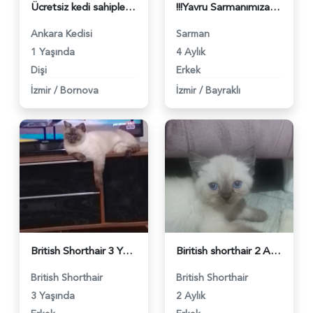
Ücretsiz kedi sahiplendirme - 5588
!!!Yavru Sarmanımıza Acil Yuva!!! - 5339
Ankara Kedisi
Sarman
1 Yaşında
4 Aylık
Dişi
Erkek
İzmir
/
Bornova
İzmir
/
Bayraklı
British Shorthair 3 Yaşında Sessiz Badem - 5270
Biritish shorthair 2 Aylık Erkek - 5261
British Shorthair
British Shorthair
3 Yaşında
2 Aylık