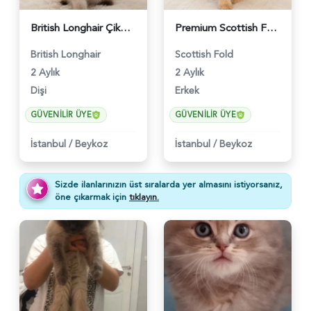
British Longhair Çikolatalı Sütlü Dişi Yavrumuz - 6347
Premium Scottish Fold Golden Yavru - 6400
British Longhair
Scottish Fold
2 Aylık
2 Aylık
Dişi
Erkek
GÜVENILIR ÜYE
GÜVENILIR ÜYE
İstanbul
/
Beykoz
İstanbul
/
Beykoz
Sizde ilanlarınızın üst sıralarda yer almasını istiyorsanız,
öne çıkarmak için
tıklayın.