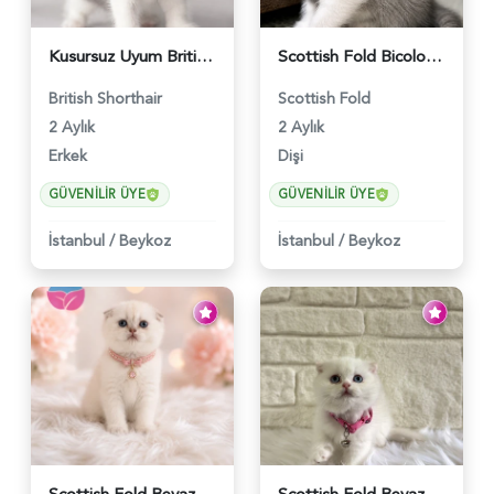
Kusursuz Uyum British Shorthair Bi Color Erkek - 6011
Scottish Fold Bicolor Lilac Dişi - 6014
British Shorthair
Scottish Fold
2 Aylık
2 Aylık
Erkek
Dişi
GÜVENILIR ÜYE
GÜVENILIR ÜYE
İstanbul
/
Beykoz
İstanbul
/
Beykoz