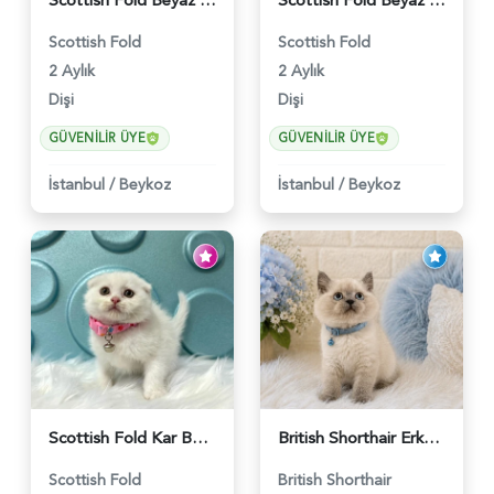
Scottish Fold Beyaz Güzellik 2 Aylık - 4690
Scottish Fold Beyaz Dişi Baby Face 2 Aylık - 3704
Scottish Fold
Scottish Fold
2 Aylık
2 Aylık
Dişi
Dişi
GÜVENILIR ÜYE
GÜVENILIR ÜYE
İstanbul
/
Beykoz
İstanbul
/
Beykoz
Scottish Fold Kar Beyazı Dişi 2 Aylık - 2980
British Shorthair Erkek Bluepoint 2 Aylık - 4448
Scottish Fold
British Shorthair