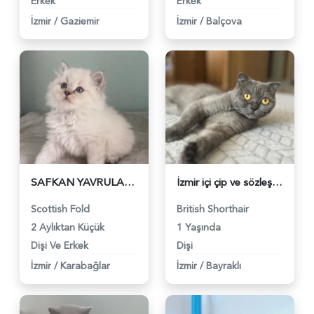
Erkek
Erkek
İzmir
/
Gaziemir
İzmir
/
Balçova
SAFKAN YAVRULARIM TESLİME HAZIR - 5155
İzmir içi çip ve sözleşme şartıyla ömürlük yuvasını arıyorum - 5131
Scottish Fold
British Shorthair
2 Aylıktan Küçük
1 Yaşında
Dişi Ve Erkek
Dişi
İzmir
/
Karabağlar
İzmir
/
Bayraklı