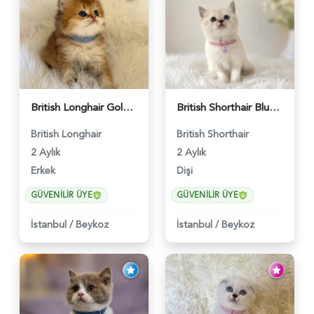
British Longhair Golden Erkek Yavrumuz - 5910
British Shorthair Blue Point Kızımız 2 Aylık - 5149
British Longhair
British Shorthair
2 Aylık
2 Aylık
Erkek
Dişi
GÜVENILIR ÜYE
GÜVENILIR ÜYE
İstanbul
/
Beykoz
İstanbul
/
Beykoz