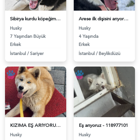
Sibirya kurdu köpeğime eş arıyorum. - 118979575
Arese ilk dişisini arıyoruz!! - 118979514
Husky
Husky
7 Yaşından Büyük
4 Yaşında
Erkek
Erkek
İstanbul
/
Sariyer
İstanbul
/
Beylikdüzü
KIZIMA EŞ ARIYORUM - 118978560
Eş arıyoruz - 118977101
Husky
Husky