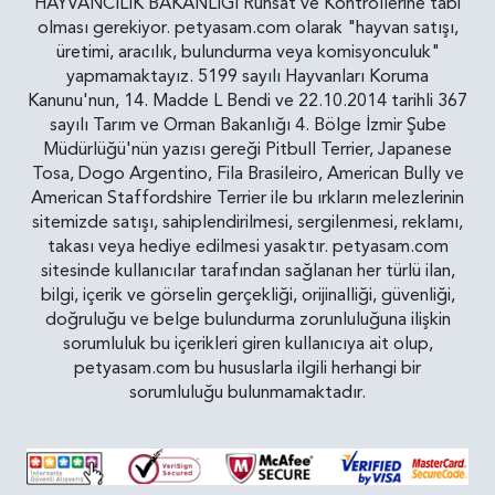
HAYVANCILIK BAKANLIĞI Ruhsat ve Kontrollerine tabi
olması gerekiyor. petyasam.com olarak "hayvan satışı,
üretimi, aracılık, bulundurma veya komisyonculuk"
yapmamaktayız. 5199 sayılı Hayvanları Koruma
Kanunu'nun, 14. Madde L Bendi ve 22.10.2014 tarihli 367
sayılı Tarım ve Orman Bakanlığı 4. Bölge İzmir Şube
Müdürlüğü'nün yazısı gereği Pitbull Terrier, Japanese
Tosa, Dogo Argentino, Fila Brasileiro, American Bully ve
American Staffordshire Terrier ile bu ırkların melezlerinin
sitemizde satışı, sahiplendirilmesi, sergilenmesi, reklamı,
takası veya hediye edilmesi yasaktır. petyasam.com
sitesinde kullanıcılar tarafından sağlanan her türlü ilan,
bilgi, içerik ve görselin gerçekliği, orijinalliği, güvenliği,
doğruluğu ve belge bulundurma zorunluluğuna ilişkin
sorumluluk bu içerikleri giren kullanıcıya ait olup,
petyasam.com bu hususlarla ilgili herhangi bir
sorumluluğu bulunmamaktadır.