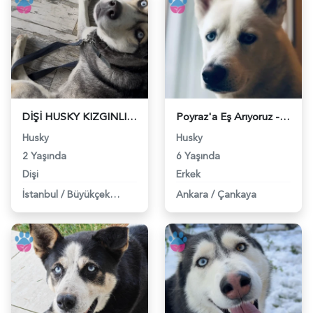
DİŞİ HUSKY KIZGINLIKTA - 118980105
Poyraz'a Eş Arıyoruz - 118979919
Husky
Husky
2 Yaşında
6 Yaşında
Dişi
Erkek
İstanbul
/
Büyükçekmece
Ankara
/
Çankaya