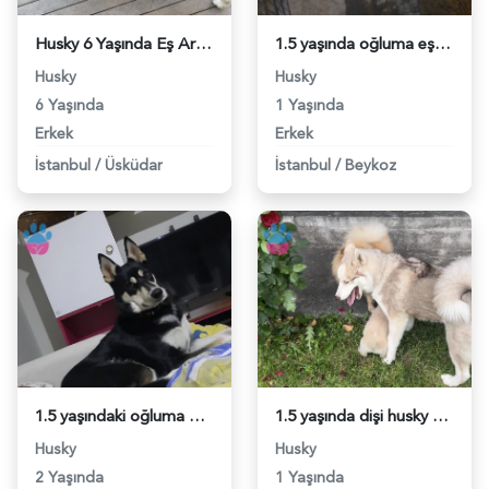
Husky 6 Yaşında Eş Arıyorum - 118983426
1.5 yaşında oğluma eş arıyorum - 118983018
Husky
Husky
6 Yaşında
1 Yaşında
Erkek
Erkek
İstanbul
/
Üsküdar
İstanbul
/
Beykoz
1.5 yaşındaki oğluma Eş Arıyorum - 118982845
1.5 yaşında dişi husky - 118981956
Husky
Husky
2 Yaşında
1 Yaşında