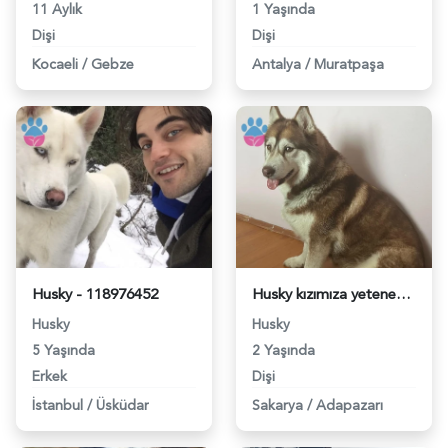
11 Aylık
1 Yaşında
Dişi
Dişi
Kocaeli
/
Gebze
Antalya
/
Muratpaşa
Husky - 118976452
Husky kızımıza yetenekli erkek aranıyor 😻 - 118976406
Husky
Husky
5 Yaşında
2 Yaşında
Erkek
Dişi
İstanbul
/
Üsküdar
Sakarya
/
Adapazarı