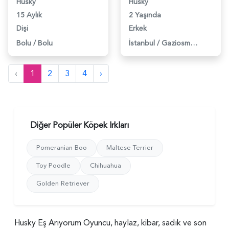
Husky
Husky
15 Aylık
2 Yaşında
Dişi
Erkek
Bolu
/
Bolu
İstanbul
/
Gaziosmanpaşa
‹
1
2
3
4
›
Diğer Popüler Köpek Irkları
Pomeranian Boo
Maltese Terrier
Toy Poodle
Chihuahua
Golden Retriever
Husky Eş Arıyorum Oyuncu, haylaz, kibar, sadık ve son