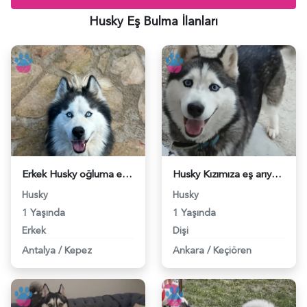
Husky Eş Bulma İlanları
Erkek Husky oğluma eş arıyorum - 118984534
Husky Kızımıza eş arıyoruz - 118984461
Husky
Husky
1 Yaşında
1 Yaşında
Erkek
Dişi
Antalya
/
Kepez
Ankara
/
Keçiören