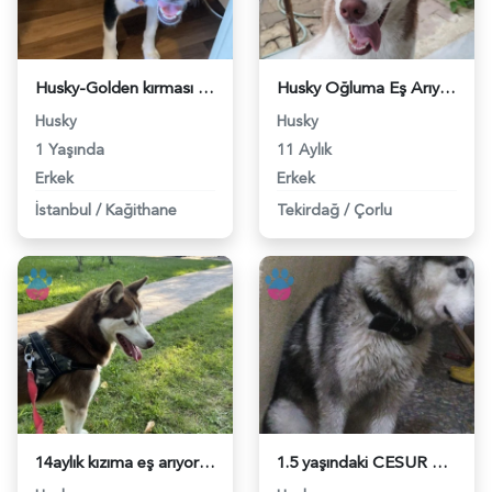
Husky-Golden kırması Gazo - 118972620
Husky Oğluma Eş Arıyorum 11 Aylık - 118972050
Husky
Husky
1 Yaşında
11 Aylık
Erkek
Erkek
İstanbul
/
Kağithane
Tekirdağ
/
Çorlu
14aylık kızıma eş arıyoruz - 118971872
1.5 yaşındaki CESUR oğlumuza dişi Husky arıyoruz - 118969972