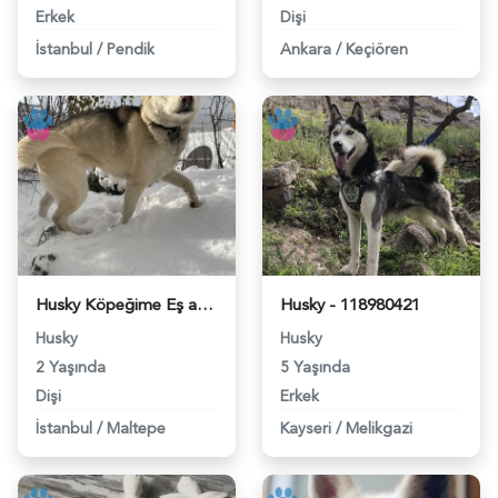
Erkek
Dişi
İstanbul
/
Pendik
Ankara
/
Keçiören
Husky Köpeğime Eş arıyorum - 118980889
Husky - 118980421
Husky
Husky
2 Yaşında
5 Yaşında
Dişi
Erkek
İstanbul
/
Maltepe
Kayseri
/
Melikgazi