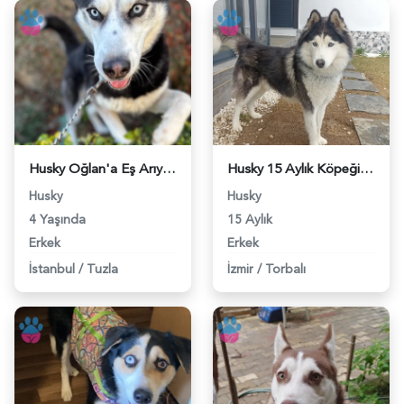
Husky Oğlan'a Eş Arıyoruz - 118974070
Husky 15 Aylık Köpeğim Eş Arıyor - 118972768
Husky
Husky
4 Yaşında
15 Aylık
Erkek
Erkek
İstanbul
/
Tuzla
İzmir
/
Torbalı