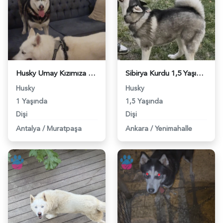
Husky Umay Kızımıza eş aranıyor - 118984219
Sibirya Kurdu 1,5 Yaşında Dİşi Kızgınlıkta - 118983613
Husky
Husky
1 Yaşında
1,5 Yaşında
Dişi
Dişi
Antalya
/
Muratpaşa
Ankara
/
Yenimahalle