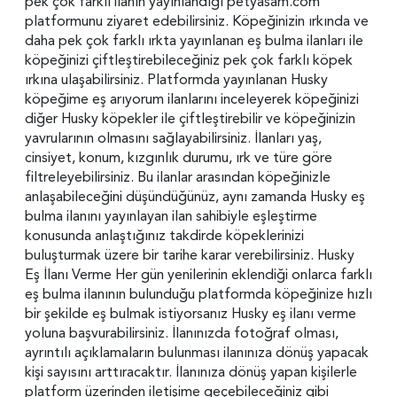
pek çok farklı ilanın yayınlandığı petyasam.com
platformunu ziyaret edebilirsiniz. Köpeğinizin ırkında ve
daha pek çok farklı ırkta yayınlanan eş bulma ilanları ile
köpeğinizi çiftleştirebileceğiniz pek çok farklı köpek
ırkına ulaşabilirsiniz. Platformda yayınlanan Husky
köpeğime eş arıyorum ilanlarını inceleyerek köpeğinizi
diğer Husky köpekler ile çiftleştirebilir ve köpeğinizin
yavrularının olmasını sağlayabilirsiniz. İlanları yaş,
cinsiyet, konum, kızgınlık durumu, ırk ve türe göre
filtreleyebilirsiniz. Bu ilanlar arasından köpeğinizle
anlaşabileceğini düşündüğünüz, aynı zamanda Husky eş
bulma ilanını yayınlayan ilan sahibiyle eşleştirme
konusunda anlaştığınız takdirde köpeklerinizi
buluşturmak üzere bir tarihe karar verebilirsiniz. Husky
Eş İlanı Verme Her gün yenilerinin eklendiği onlarca farklı
eş bulma ilanının bulunduğu platformda köpeğinize hızlı
bir şekilde eş bulmak istiyorsanız Husky eş ilanı verme
yoluna başvurabilirsiniz. İlanınızda fotoğraf olması,
ayrıntılı açıklamaların bulunması ilanınıza dönüş yapacak
kişi sayısını arttıracaktır. İlanınıza dönüş yapan kişilerle
platform üzerinden iletişime geçebileceğiniz gibi