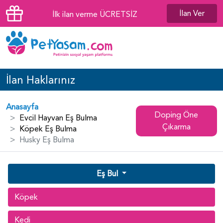
İlan Ver
İlk ilan verme ÜCRETSİZ
İlan Haklarınız
Anasayfa
Doping Öne
Evcil Hayvan Eş Bulma
Çıkarma
Köpek Eş Bulma
Husky Eş Bulma
Eş Bul
Köpek
Kedi