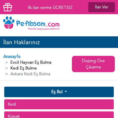
İlan Ver
İlk ilan verme ÜCRETSİZ
İlan Haklarınız
Anasayfa
Doping Öne
Evcil Hayvan Eş Bulma
Çıkarma
Kedi Eş Bulma
Ankara Kedi Eş Bulma
Eş Bul
Kedi
Köpek