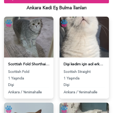
Ankara Kedi Eş Bulma İlanları
Scottish Fold Shorthair kızıma eş arıyorum - 118984671
Dişi kedim için acil erkek kızgın kedi - 118984648
Scottish Fold
Scottish Straight
1 Yaşında
1 Yaşında
Dişi
Dişi
Ankara
/
Yenimahalle
Ankara
/
Yenimahalle