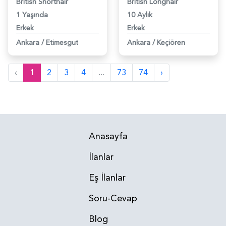
British Shorthair
British Longhair
1 Yaşında
10 Aylık
Erkek
Erkek
Ankara
/
Etimesgut
Ankara
/
Keçiören
‹
1
2
3
4
...
73
74
›
Anasayfa
İlanlar
Eş İlanlar
Soru-Cevap
Blog