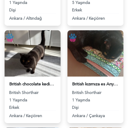
1 Yaşında
5 Yaşında
Dişi
Erkek
Ankara
/
Altındağ
Ankara
/
Keçiören
British chocolate kedimize eş arıyoruz - 118984333
British kızımıza es Arıyorum 1 Yaşında - 118984341
British Shorthair
British Shorthair
1 Yaşında
1 Yaşında
Erkek
Dişi
Ankara
/
Keçiören
Ankara
/
Çankaya