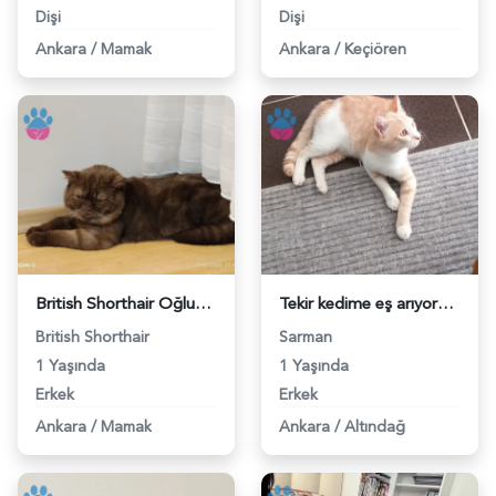
Dişi
Dişi
Ankara
/
Mamak
Ankara
/
Keçiören
British Shorthair Oğlumuza eş arıyoruz - 118984509
Tekir kedime eş arıyorun - 118984495
British Shorthair
Sarman
1 Yaşında
1 Yaşında
Erkek
Erkek
Ankara
/
Mamak
Ankara
/
Altındağ