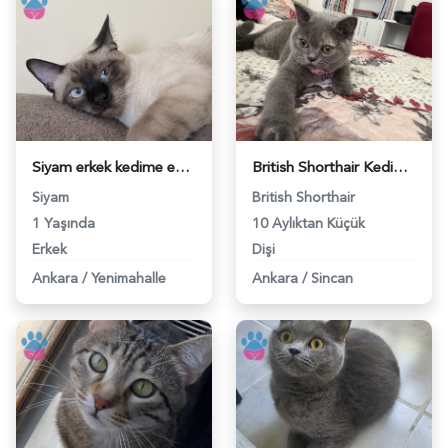
Siyam erkek kedime eş arıyorum (tekir tercihimdir) - 118984481
British Shorthair Kedim Eş Arıyor - 118984454
Siyam
British Shorthair
1 Yaşında
10 Aylıktan Küçük
Erkek
Dişi
Ankara
/
Yenimahalle
Ankara
/
Sincan