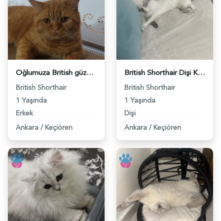
Oğlumuza British güzel dişi arıyoruz - 118984620
British Shorthair Dişi Kedim Eş Arıyor - 118984618
British Shorthair
British Shorthair
1 Yaşında
1 Yaşında
Erkek
Dişi
Ankara
/
Keçiören
Ankara
/
Keçiören