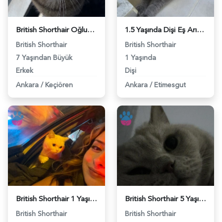
British Shorthair Oğlumuza Acil Eş Arıyoruz - 118984423
1.5 Yaşında Dişi Eş Arıyoruz. - 118984417
British Shorthair
British Shorthair
7 Yaşından Büyük
1 Yaşında
Erkek
Dişi
Ankara
/
Keçiören
Ankara
/
Etimesgut
British Shorthair 1 Yaşında Kedime Yakışıklı Damat Arıyorum - 118984393
British Shorthair 5 Yaşında Erkek Kızgınlıkta - 118984380
British Shorthair
British Shorthair