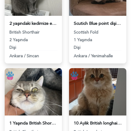
2 yaşındaki kedimize eş arıyoruz - 118984258
Scutich Blue point dişi kedimize eş arıyoruz - 118984285
British Shorthair
Scottish Fold
2 Yaşında
1 Yaşında
Dişi
Dişi
Ankara
/
Sincan
Ankara
/
Yenimahalle
1 Yaşında British Shorthair Kedim Eş Arıyorum - 118984288
10 Aylık British longhair Kedim Eş Arıyor - 118984273