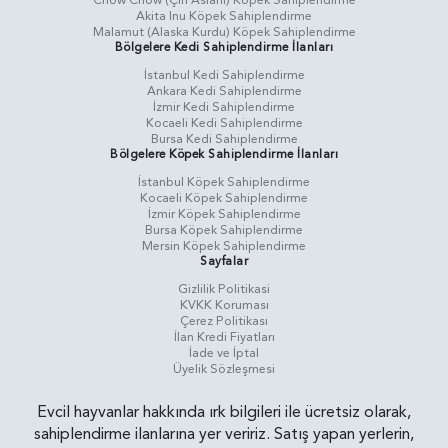
Chow Chow (Çin Aslanı) Köpek Sahiplendirme
Akita Inu Köpek Sahiplendirme
Malamut (Alaska Kurdu) Köpek Sahiplendirme
Bölgelere Kedi Sahiplendirme İlanları
İstanbul Kedi Sahiplendirme
Ankara Kedi Sahiplendirme
İzmir Kedi Sahiplendirme
Kocaeli Kedi Sahiplendirme
Bursa Kedi Sahiplendirme
Bölgelere Köpek Sahiplendirme İlanları
İstanbul Köpek Sahiplendirme
Kocaeli Köpek Sahiplendirme
İzmir Köpek Sahiplendirme
Bursa Köpek Sahiplendirme
Mersin Köpek Sahiplendirme
Sayfalar
Gizlilik Politikasi
KVKK Koruması
Çerez Politikası
İlan Kredi Fiyatları
İade ve İptal
Üyelik Sözleşmesi
Evcil hayvanlar hakkında ırk bilgileri ile ücretsiz olarak,
sahiplendirme ilanlarına yer veririz. Satış yapan yerlerin,