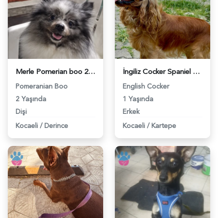
Merle Pomerian boo 2 Yaşında Eş Arıyor - 118984377
İngiliz Cocker Spaniel 1 Yaşında Erkek kızgınlıkta - 118984375
Pomeranian Boo
English Cocker
2 Yaşında
1 Yaşında
Dişi
Erkek
Kocaeli
/
Derince
Kocaeli
/
Kartepe