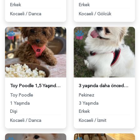
Erkek
Erkek
Kocaeli
/
Darıca
Kocaeli
/
Gölcük
Toy Poodle 1,5 Yaşında Eş Arıyor - 118983719
3 yaşında daha önceden hiç çifleşmedi - 118983427
Toy Poodle
Pekinez
1 Yaşında
3 Yaşında
Dişi
Erkek
Kocaeli
/
Darıca
Kocaeli
/
İzmit