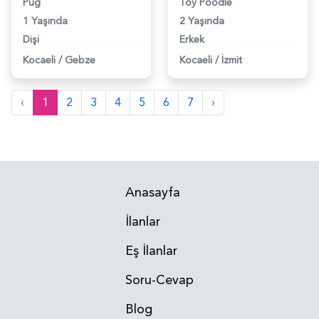
Pug
Toy Poodle
1 Yaşında
2 Yaşında
Dişi
Erkek
Kocaeli
/
Gebze
Kocaeli
/
İzmit
‹
1
2
3
4
5
6
7
›
Anasayfa
İlanlar
Eş İlanlar
Soru-Cevap
Blog