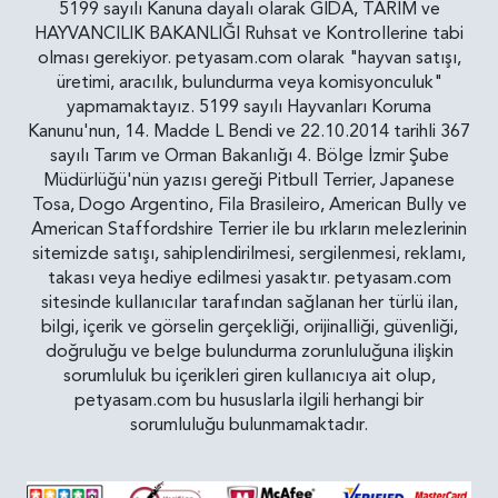
5199 sayılı Kanuna dayalı olarak GIDA, TARIM ve
HAYVANCILIK BAKANLIĞI Ruhsat ve Kontrollerine tabi
olması gerekiyor. petyasam.com olarak "hayvan satışı,
üretimi, aracılık, bulundurma veya komisyonculuk"
yapmamaktayız. 5199 sayılı Hayvanları Koruma
Kanunu'nun, 14. Madde L Bendi ve 22.10.2014 tarihli 367
sayılı Tarım ve Orman Bakanlığı 4. Bölge İzmir Şube
Müdürlüğü'nün yazısı gereği Pitbull Terrier, Japanese
Tosa, Dogo Argentino, Fila Brasileiro, American Bully ve
American Staffordshire Terrier ile bu ırkların melezlerinin
sitemizde satışı, sahiplendirilmesi, sergilenmesi, reklamı,
takası veya hediye edilmesi yasaktır. petyasam.com
sitesinde kullanıcılar tarafından sağlanan her türlü ilan,
bilgi, içerik ve görselin gerçekliği, orijinalliği, güvenliği,
doğruluğu ve belge bulundurma zorunluluğuna ilişkin
sorumluluk bu içerikleri giren kullanıcıya ait olup,
petyasam.com bu hususlarla ilgili herhangi bir
sorumluluğu bulunmamaktadır.