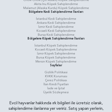
Chow Chow (Çin Aslanı) Köpek Sahiplendirme
Akita Inu Köpek Sahiplendirme
Malamut (Alaska Kurdu) Köpek Sahiplendirme
Bölgelere Kedi Sahiplendirme İlanları
İstanbul Kedi Sahiplendirme
Ankara Kedi Sahiplendirme
İzmir Kedi Sahiplendirme
Kocaeli Kedi Sahiplendirme
Bursa Kedi Sahiplendirme
Bölgelere Köpek Sahiplendirme İlanları
İstanbul Köpek Sahiplendirme
Kocaeli Köpek Sahiplendirme
İzmir Köpek Sahiplendirme
Bursa Köpek Sahiplendirme
Mersin Köpek Sahiplendirme
Sayfalar
Gizlilik Politikasi
KVKK Koruması
Çerez Politikası
İlan Kredi Fiyatları
İade ve İptal
Üyelik Sözleşmesi
Evcil hayvanlar hakkında ırk bilgileri ile ücretsiz olarak,
sahiplendirme ilanlarına yer veririz. Satış yapan yerlerin,