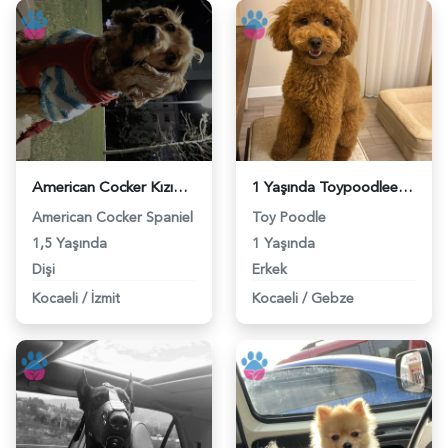
American Cocker Kızıma eş arıyorum - 118981971
1 Yaşında Toypoodlee Erkek - 118980785
American Cocker Spaniel
Toy Poodle
1,5 Yaşında
1 Yaşında
Dişi
Erkek
Kocaeli
/
İzmit
Kocaeli
/
Gebze