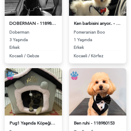
DOBERMAN - 118980734
Ken barbisini arıyor.. - 118980666
Doberman
Pomeranian Boo
3 Yaşında
1 Yaşında
Erkek
Erkek
Kocaeli
/
Gebze
Kocaeli
/
Körfez
Pug1 Yaşında Köpeğime Eş Arıyorum - 118980531
Ben ruhi - 118980153