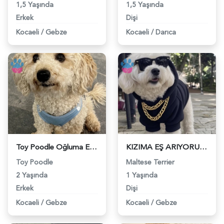
1,5 Yaşında
1,5 Yaşında
Erkek
Dişi
Kocaeli
/
Gebze
Kocaeli
/
Darıca
Toy Poodle Oğluma Eş Arıyorum - 118982609
KIZIMA EŞ ARIYORUZ - 118982411
Toy Poodle
Maltese Terrier
2 Yaşında
1 Yaşında
Erkek
Dişi
Kocaeli
/
Gebze
Kocaeli
/
Gebze