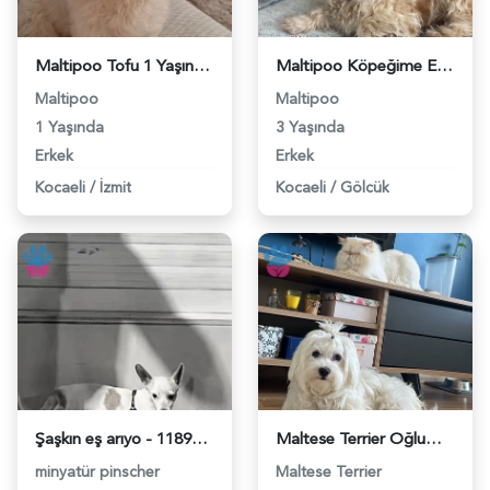
Maltipoo Tofu 1 Yaşında Eş Arıyor - 118983372
Maltipoo Köpeğime Eş Arıyorum 3 Yaşında - 118983309
Maltipoo
Maltipoo
1 Yaşında
3 Yaşında
Erkek
Erkek
Kocaeli
/
İzmit
Kocaeli
/
Gölcük
Şaşkın eş arıyo - 118983244
Maltese Terrier Oğluma Eş arıyoruz - 118983033
minyatür pinscher
Maltese Terrier