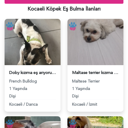
Kocaeli Köpek Eş Bulma İlanları
Doby kızıma eş arıyoruz - 118984630
Maltase terrier kızıma eş arıyorum - 118984506
French Bulldog
Maltese Terrier
1 Yaşında
1 Yaşında
Dişi
Dişi
Kocaeli
/
Darıca
Kocaeli
/
İzmit