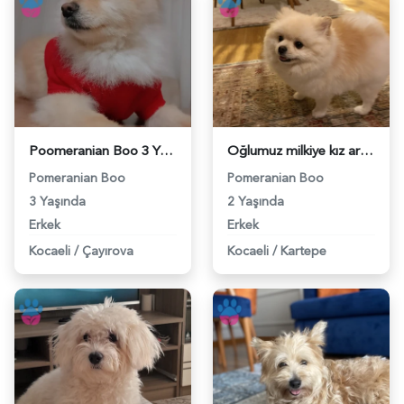
Poomeranian Boo 3 Yaşında Eş Arıyor - 118983415
Oğlumuz milkiye kız arıyoruz - 118983403
Pomeranian Boo
Pomeranian Boo
3 Yaşında
2 Yaşında
Erkek
Erkek
Kocaeli
/
Çayırova
Kocaeli
/
Kartepe