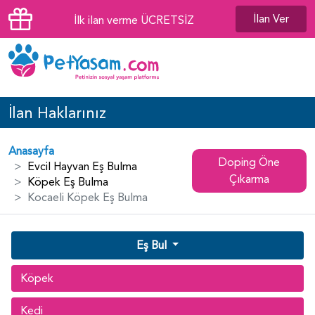
İlan Ver
İlk ilan verme ÜCRETSİZ
İlan Haklarınız
Anasayfa
Doping Öne
Evcil Hayvan Eş Bulma
Çıkarma
Köpek Eş Bulma
Kocaeli Köpek Eş Bulma
Eş Bul
Köpek
Kedi