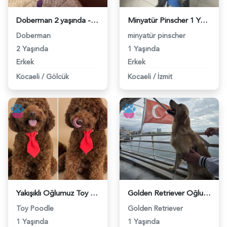
Doberman 2 yaşında - 118984322
Minyatür Pinscher 1 Yaşında Eş Aranıyor - 118984243
Doberman
minyatür pinscher
2 Yaşında
1 Yaşında
Erkek
Erkek
Kocaeli
/
Gölcük
Kocaeli
/
İzmit
Yakışıklı Oğlumuz Toy Poodle Eş Arıyor - 118984200
Golden Retriever Oğluma Eş Arıyorum - 118984136
Toy Poodle
Golden Retriever
1 Yaşında
1 Yaşında