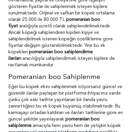
gösteren fiyatlar ile sahiplenmek isteyen kişilere
sunulmaktadır. Orijinal ve safkan bir köpek ortalama
olarak 25.000 ile 80.000 TL
pomeranian boo
fiyat
aralığıyla ücretli olarak sahiplendirilmektedir.
Ancak köpeği sahiplendiren kişiden kişiye ve
sahiplendirilmek istenen köpeğin özelliklerine göre
fiyatlar değişim gösterebilmektedir. Yine bu ırk
köpekleri
pomeranian boo sahiplendirme
ilanları
aracılığıyla sahiplendirmek isteyen kişilere de
rastlamak mümkündür.
Pomeranian boo Sahiplenme
Eğer bu köpek ırkını sahiplenmek istiyorsanız güncel ve
güvenilir ilanlar paylaşan bir platforma ihtiyacınız vardır.
çünkü çok eski tarihte yayınlanan bir ilanda yavru
zannettiğiniz bu ırk köpek büyümüş olabilmektedir. Bu
karmaşayı ortadan kaldıran ve ilanları tarihlerine göre en
güncel şekilde yayınlayarak
pomeranian boo
sahiplenme
amacıyla hem yavru hem de yetişkin köpek
arayanlara yol gösteren platform aradığınız özellikte