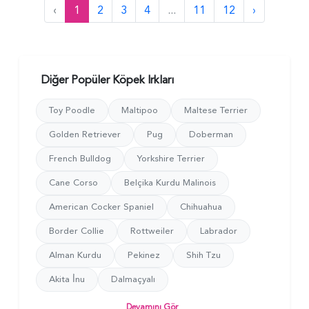
‹
1
2
3
4
...
11
12
›
Diğer Popüler Köpek Irkları
Toy Poodle
Maltipoo
Maltese Terrier
Golden Retriever
Pug
Doberman
French Bulldog
Yorkshire Terrier
Cane Corso
Belçika Kurdu Malinois
American Cocker Spaniel
Chihuahua
Border Collie
Rottweiler
Labrador
Alman Kurdu
Pekinez
Shih Tzu
Akita İ̇nu
Dalmaçyalı
Devamını Gör