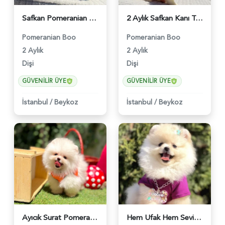
Safkan Pomeranian Boo Ruhsatlı Çiflikten - 6244
2 Aylık Safkan Kanı Taşıyan Pomeranian Boo Yavrularımız - 6245
Pomeranian Boo
Pomeranian Boo
2 Aylık
2 Aylık
Dişi
Dişi
GÜVENILIR ÜYE
GÜVENILIR ÜYE
İstanbul
/
Beykoz
İstanbul
/
Beykoz
Ayıcık Surat Pomeranian Boo Bebekler - 6221
Hem Ufak Hem Sevimli Boo Pomeranian - 6222