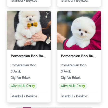
İstanbul
/
Beykoz
İstanbul
/
Beykoz
Pomeranian Boo Baby Face Yavrularımız - 6023
Pomeranian Boo Ruhsatlı Çiftlikten - 6027
Pomeranian Boo
Pomeranian Boo
3 Aylık
3 Aylık
Dişi Ve Erkek
Dişi Ve Erkek
GÜVENILIR ÜYE
GÜVENILIR ÜYE
İstanbul
/
Beykoz
İstanbul
/
Beykoz