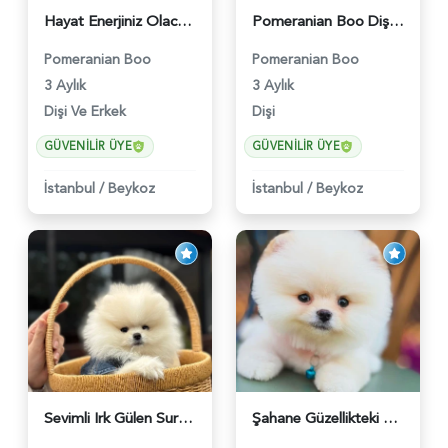
Hayat Enerjiniz Olacak Pomeranian Boo Bebekler - 6033
Pomeranian Boo Dişi 3 Aylık Safkan Güzelliğimiz - 6026
Pomeranian Boo
Pomeranian Boo
3 Aylık
3 Aylık
Dişi Ve Erkek
Dişi
GÜVENILIR ÜYE
GÜVENILIR ÜYE
İstanbul
/
Beykoz
İstanbul
/
Beykoz
Sevimli Irk Gülen Surat Pomeranian Boo - 6038
Şahane Güzellikteki Pomeranian Boo Bebekler - 6028