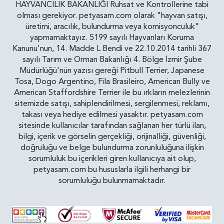
HAYVANCILIK BAKANLIĞI Ruhsat ve Kontrollerine tabi
olması gerekiyor. petyasam.com olarak "hayvan satışı,
üretimi, aracılık, bulundurma veya komisyonculuk"
yapmamaktayız. 5199 sayılı Hayvanları Koruma
Kanunu'nun, 14. Madde L Bendi ve 22.10.2014 tarihli 367
sayılı Tarım ve Orman Bakanlığı 4. Bölge İzmir Şube
Müdürlüğü'nün yazısı gereği Pitbull Terrier, Japanese
Tosa, Dogo Argentino, Fila Brasileiro, American Bully ve
American Staffordshire Terrier ile bu ırkların melezlerinin
sitemizde satışı, sahiplendirilmesi, sergilenmesi, reklamı,
takası veya hediye edilmesi yasaktır. petyasam.com
sitesinde kullanıcılar tarafından sağlanan her türlü ilan,
bilgi, içerik ve görselin gerçekliği, orijinalliği, güvenliği,
doğruluğu ve belge bulundurma zorunluluğuna ilişkin
sorumluluk bu içerikleri giren kullanıcıya ait olup,
petyasam.com bu hususlarla ilgili herhangi bir
sorumluluğu bulunmamaktadır.