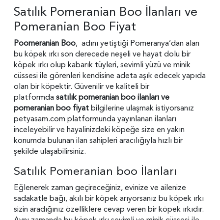
Satılık Pomeranian Boo İlanları ve
Pomeranian Boo Fiyat
Poomeranian Boo
, adını yetiştiği Pomeranya’dan alan
bu köpek ırkı son derecede neşeli ve hayat dolu bir
köpek ırkı olup kabarık tüyleri, sevimli yüzü ve minik
cüssesi ile görenleri kendisine adeta aşık edecek yapıda
olan bir köpektir. Güvenilir ve kaliteli bir
platformda
satılık pomeranian boo ilanları ve
pomeranian boo fiyat
bilgilerine ulaşmak istiyorsanız
petyasam.com platformunda yayınlanan ilanları
inceleyebilir ve hayalinizdeki köpeğe size en yakın
konumda bulunan ilan sahipleri aracılığıyla hızlı bir
şekilde ulaşabilirsiniz.
Satılık Pomeranian boo İlanları
Eğlenerek zaman geçireceğiniz, evinize ve ailenize
sadakatle bağı, akılı bir köpek arıyorsanız bu köpek ırkı
sizin aradığınız özelliklere cevap veren bir köpek ırkıdır.
Aynı zamanda bu köpek ırkı sevimli ve minik cüssesi ile