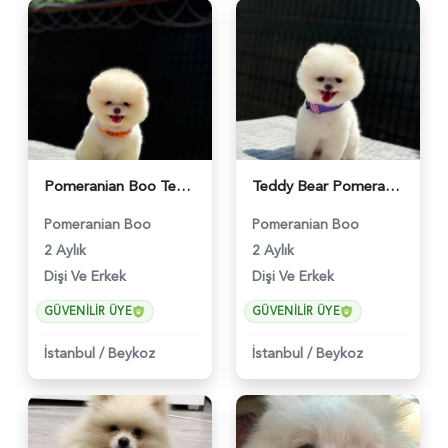
Pomeranian Boo Tedy 2 Aylık Şeker Yavrumuz - 6250
Teddy Bear Pomeranian Boo Yavrumuz Ruhsatlı Çiftlik - 6247
Pomeranian Boo
Pomeranian Boo
2 Aylık
2 Aylık
Dişi Ve Erkek
Dişi Ve Erkek
GÜVENILIR ÜYE
GÜVENILIR ÜYE
İstanbul
/
Beykoz
İstanbul
/
Beykoz