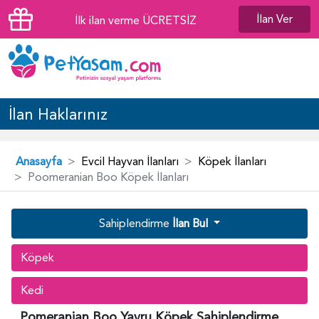
İlan Ver
İlk ilan verme ÜCRETSİZ
İlan Haklarınız
Anasayfa
Evcil Hayvan İlanları
Köpek İlanları
Poomeranian Boo Köpek İlanları
Sahiplendirme
İlan Bul
Köpek
Kedi
Pomeranian Boo Yavru Köpek Sahiplendirme