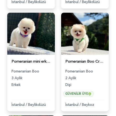
İstanbul
/
Beylikdüzü
İstanbul
/
Beylikdüzü
Pomeranian mini erkek yavrumuz teddy - 6256
Pomeranian Boo Cream Beyaz Yavrumuz - 6251
Pomeranian Boo
Pomeranian Boo
3 Aylık
2 Aylık
Erkek
Dişi
GÜVENILIR ÜYE
İstanbul
/
Beylikdüzü
İstanbul
/
Beykoz