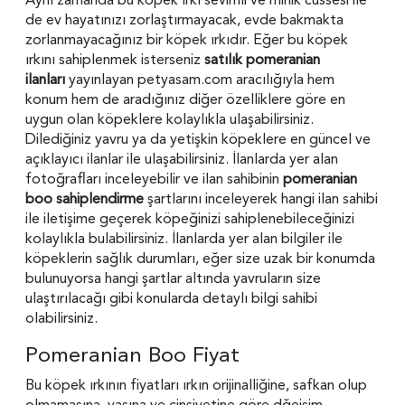
de ev hayatınızı zorlaştırmayacak, evde bakmakta
zorlanmayacağınız bir köpek ırkıdır. Eğer bu köpek
ırkını sahiplenmek isterseniz
satılık pomeranian
ilanları
yayınlayan petyasam.com aracılığıyla hem
konum hem de aradığınız diğer özelliklere göre en
uygun olan köpeklere kolaylıkla ulaşabilirsiniz.
Dilediğiniz yavru ya da yetişkin köpeklere en güncel ve
açıklayıcı ilanlar ile ulaşabilirsiniz. İlanlarda yer alan
fotoğrafları inceleyebilir ve ilan sahibinin
pomeranian
boo sahiplendirme
şartlarını inceleyerek hangi ilan sahibi
ile iletişime geçerek köpeğinizi sahiplenebileceğinizi
kolaylıkla bulabilirsiniz. İlanlarda yer alan bilgiler ile
köpeklerin sağlık durumları, eğer size uzak bir konumda
bulunuyorsa hangi şartlar altında yavruların size
ulaştırılacağı gibi konularda detaylı bilgi sahibi
olabilirsiniz.
Pomeranian Boo Fiyat
Bu köpek ırkının fiyatları ırkın orijinalliğine, safkan olup
olmamasına, yaşına ve cinsiyetine göre dğeişim