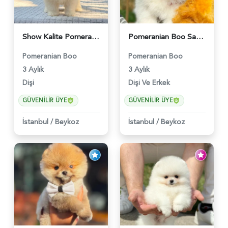
Show Kalite Pomeranian Boo Yavrusu | Teddy Face | Sağlık Garantili - 6175
Pomeranian Boo Safkan Yavrularımız - 6031
Pomeranian Boo
Pomeranian Boo
3 Aylık
3 Aylık
Dişi
Dişi Ve Erkek
GÜVENILIR ÜYE
GÜVENILIR ÜYE
İstanbul
/
Beykoz
İstanbul
/
Beykoz