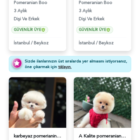
Pomeranian Boo
Pomeranian Boo
3 Aylık
3 Aylık
Dişi Ve Erkek
Dişi Ve Erkek
GÜVENILIR ÜYE
GÜVENILIR ÜYE
İstanbul
/
Beykoz
İstanbul
/
Beykoz
Sizde ilanlarınızın üst sıralarda yer almasını istiyorsanız,
öne çıkarmak için
tıklayın.
karbeyaz pomerianin boo - 6252
A Kalite pomeranian Boo - 6253