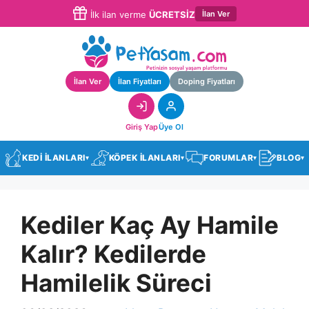
İlan Ver
İlk ilan verme
ÜCRETSİZ
İlan Ver
İlan Fiyatları
Doping Fiyatları
Giriş Yap
Üye Ol
KEDİ İLANLARI
KÖPEK İLANLARI
FORUMLAR
BLOG
▾
▾
▾
▾
Kediler Kaç Ay Hamile
Kalır? Kedilerde
Hamilelik Süreci