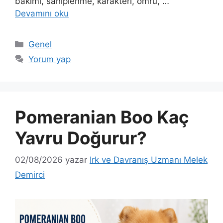
bakımı, sahiplenme, karakteri, ömrü, …
Devamını oku
Kategoriler
Genel
Yorum yap
Pomeranian Boo Kaç
Yavru Doğurur?
02/08/2026
yazar
Irk ve Davranış Uzmanı Melek
Demirci