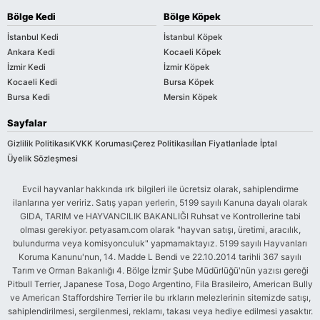
Bölge Kedi
Bölge Köpek
İstanbul Kedi
İstanbul Köpek
Ankara Kedi
Kocaeli Köpek
İzmir Kedi
İzmir Köpek
Kocaeli Kedi
Bursa Köpek
Bursa Kedi
Mersin Köpek
Sayfalar
Gizlilik Politikası
KVKK Koruması
Çerez Politikası
İlan Fiyatları
İade İptal
Üyelik Sözleşmesi
Evcil hayvanlar hakkında ırk bilgileri ile ücretsiz olarak, sahiplendirme
ilanlarına yer veririz. Satış yapan yerlerin, 5199 sayılı Kanuna dayalı olarak
GIDA, TARIM ve HAYVANCILIK BAKANLIĞI Ruhsat ve Kontrollerine tabi
olması gerekiyor. petyasam.com olarak "hayvan satışı, üretimi, aracılık,
bulundurma veya komisyonculuk" yapmamaktayız. 5199 sayılı Hayvanları
Koruma Kanunu'nun, 14. Madde L Bendi ve 22.10.2014 tarihli 367 sayılı
Tarım ve Orman Bakanlığı 4. Bölge İzmir Şube Müdürlüğü'nün yazısı gereği
Pitbull Terrier, Japanese Tosa, Dogo Argentino, Fila Brasileiro, American Bully
ve American Staffordshire Terrier ile bu ırkların melezlerinin sitemizde satışı,
sahiplendirilmesi, sergilenmesi, reklamı, takası veya hediye edilmesi yasaktır.