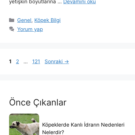
yetişkin boyutlarına …
Devamını oku
Kategoriler
Genel
,
Köpek Bilgi
Yorum yap
Sayfa
Sayfa
Sayfa
1
2
…
121
Sonraki
→
Önce Çıkanlar
Köpeklerde Kanlı İdrarın Nedenleri
Nelerdir?