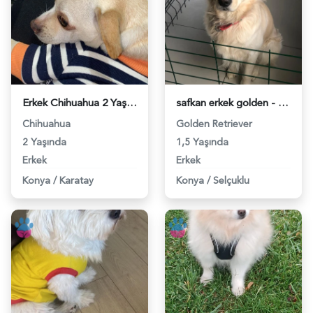
Erkek Chihuahua 2 Yaşında Eş Arıyoruz - 118981501
safkan erkek golden - 118981117
Chihuahua
Golden Retriever
2 Yaşında
1,5 Yaşında
Erkek
Erkek
Konya
/
Karatay
Konya
/
Selçuklu