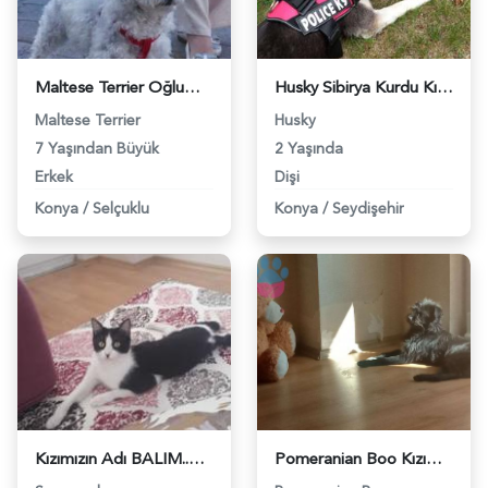
Maltese Terrier Oğlum İçin Dişi Eş Arıyoruz - 7080
Husky Sibirya Kurdu Kızıma Erkek Arıyorum - 7146
Maltese Terrier
Husky
7 Yaşından Büyük
2 Yaşında
Erkek
Dişi
Konya
/
Selçuklu
Konya
/
Seydişehir
Kızımızın Adı BALIM..Bir SMOKİN cinsi kedi dir.. - 7185
Pomeranian Boo Kızımız Eva&#8217;ya Damat Arıyoruz - 8709