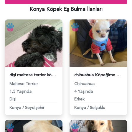
Konya Köpek Eş Bulma İlanları
dişi maltese terrier köpeğim için erkek eş arıyorum - 118983127
chihuahua Köpeğime Eş arıyorum - 118982378
Maltese Terrier
Chihuahua
1,5 Yaşında
4 Yaşında
Dişi
Erkek
Konya
/
Seydişehir
Konya
/
Selçuklu