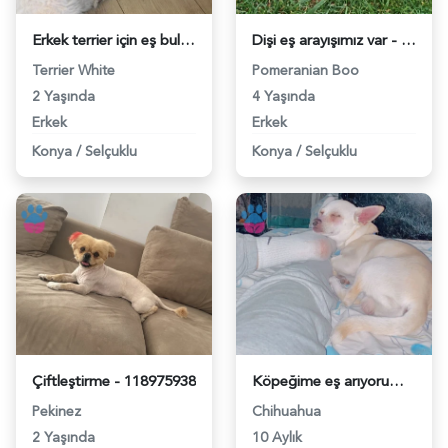
Erkek terrier için eş bulma - 118979740
Dişi eş arayışımız var - 118979524
Terrier White
Pomeranian Boo
2 Yaşında
4 Yaşında
Erkek
Erkek
Konya
/
Selçuklu
Konya
/
Selçuklu
Çiftleştirme - 118975938
Köpeğime eş arıyorum - 118971865
Pekinez
Chihuahua
2 Yaşında
10 Aylık