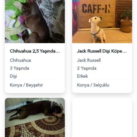
Chihuahua 2,5 Yaşında Kızıma Eş Arıyorum - 819
Jack Russell Dişi Köpeğimize Eş Arıyoruz - 2091
Chihuahua
Jack Russell
3 Yaşında
2 Yaşında
Dişi
Erkek
Konya
/
Beyşehir
Konya
/
Selçuklu