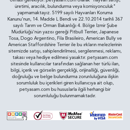
olması gerekiyor. petyasam.com olarak "hayvan satışı,
üretimi, aracılık, bulundurma veya komisyonculuk"
yapmamaktayız. 5199 sayılı Hayvanları Koruma
Kanunu'nun, 14. Madde L Bendi ve 22.10.2014 tarihli 367
sayılı Tarım ve Orman Bakanlığı 4. Bölge İzmir Şube
Müdürlüğü'nün yazısı gereği Pitbull Terrier, Japanese
Tosa, Dogo Argentino, Fila Brasileiro, American Bully ve
American Staffordshire Terrier ile bu ırkların melezlerinin
sitemizde satışı, sahiplendirilmesi, sergilenmesi, reklamı,
takası veya hediye edilmesi yasaktır. petyasam.com
sitesinde kullanıcılar tarafından sağlanan her türlü ilan,
bilgi, içerik ve görselin gerçekliği, orijinalliği, güvenliği,
doğruluğu ve belge bulundurma zorunluluğuna ilişkin
sorumluluk bu içerikleri giren kullanıcıya ait olup,
petyasam.com bu hususlarla ilgili herhangi bir
sorumluluğu bulunmamaktadır.