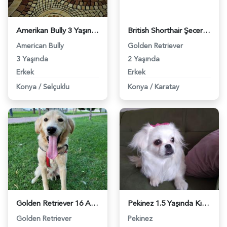
Amerikan Bully 3 Yaşında Leo Eş Arıyor - 2423
British Shorthair Şecereli Golden Oğluma Eş Arıyorum - 3821
American Bully
Golden Retriever
3 Yaşında
2 Yaşında
Erkek
Erkek
Konya
/
Selçuklu
Konya
/
Karatay
Golden Retriever 16 Aylık Köpeğime Eş Arıyorum - 4012
Pekinez 1.5 Yaşında Kızıma Eş Arıyorum - 4245
Golden Retriever
Pekinez