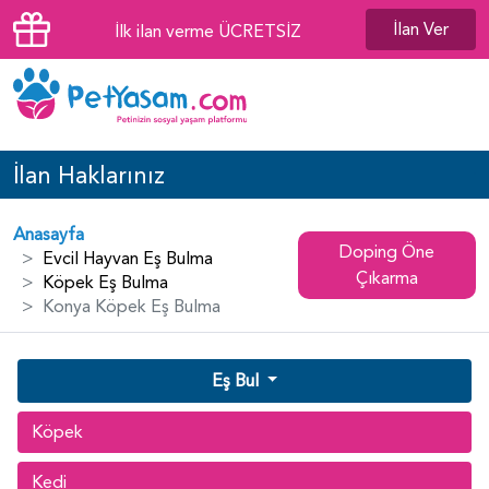
İlan Ver
İlk ilan verme ÜCRETSİZ
İlan Haklarınız
Anasayfa
Doping Öne
Evcil Hayvan Eş Bulma
Çıkarma
Köpek Eş Bulma
Konya Köpek Eş Bulma
Eş Bul
Köpek
Kedi