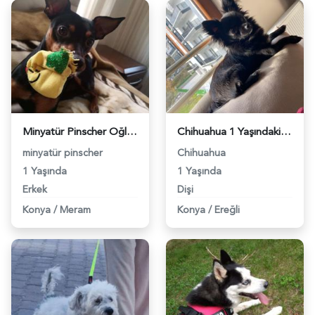
Minyatür Pinscher Oğluma Eş Arıyorum - 5683
Chihuahua 1 Yaşındaki Kızıma Eş Arıyorum - 6208
minyatür pinscher
Chihuahua
1 Yaşında
1 Yaşında
Erkek
Dişi
Konya
/
Meram
Konya
/
Ereğli