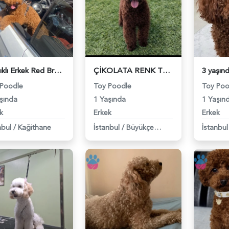
Sağlıklı Erkek Red Brown Poodle Eş Arıyor - 118984667
ÇİKOLATA RENK TEACUP OĞLUMA EŞ - 118984664
 Poodle
Toy Poodle
Toy Poo
şında
1 Yaşında
1 Yaşın
k
Erkek
Erkek
nbul
/
Kağithane
İstanbul
/
Büyükçekmece
İstanbul