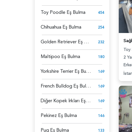
Toy Poodle Eş Bulma
454
Chihuahua Eş Bulma
254
Golden Retriever Eş Bulma
232
Toy
Maltipoo Eş Bulma
180
2 Ya
Erke
Yorkshire Terrier Eş Bulma
169
İsta
French Bulldog Eş Bulma
169
Diğer Kopek İrkları Eş Bulma
169
Pekinez Eş Bulma
146
Pug Eş Bulma
133