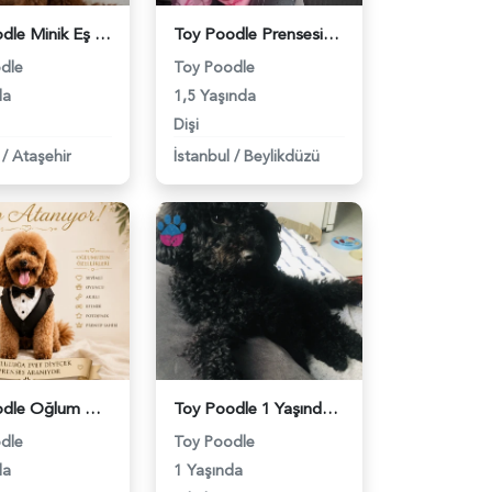
Toy Poodle Minik Eş Arıyor - 118984613
Toy Poodle Prensesime eş arıyorum - 118984602
dle
Toy Poodle
da
1,5 Yaşında
Dişi
/
Ataşehir
İstanbul
/
Beylikdüzü
Toy Poodle Oğlum Çiko ya hanım arıyorum - 118984508
Toy Poodle 1 Yaşında Eş Arıyor - 118984487
dle
Toy Poodle
da
1 Yaşında