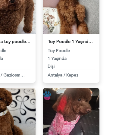
3 yaşında toy poodle oğluma eş arıyorum. - 118984652
Toy Poodle 1 Yaşında - 118984623
dle
Toy Poodle
da
1 Yaşında
Dişi
/
Gaziosmanpaşa
Antalya
/
Kepez