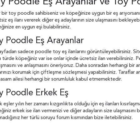
y Poodle Eş Arayanlar ve Toy P
 bir toy poodle sahibiseniz ve köpeğinize uygun bir eş arıyorsan
siz eş ilanı vererek diğer eş adaylarının size ulaşmasını bekleyebili
ğinize en uygun eşi bulabilirsiniz.
y Poodle Eş Arayanlar
ayfadan sadece poodle toy eş ilanlarını görüntüleyebilirsiniz. Sit
ı türde köpeğiniz var ise onlar içinde ücretsiz ilan verebilirsiniz.
şmasını ve anlaşmasını öneriyoruz. Daha sonradan herhangi bir a
arınızı korumak için çiftleşme sözleşmesi yapabilirsiniz. Taraflar
asam ailesi herhangi bir sorumluluk kabul etmemektedir.
y Poodle Erkek Eş
 eşler yılın her zamanı kızgınlıkta olduğu için eş ilanları kısırlaşm
ğiniz erkek ise ilan vermenizi ve diğer adayların size ulaşmasını 
madığınız her türlü soruyu forum kısmından bize iletebilirsiniz.