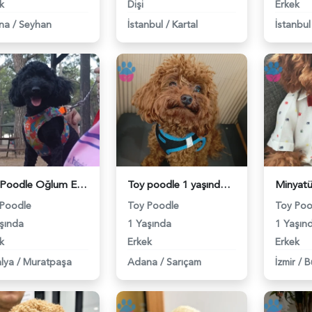
k
Dişi
Erkek
na
/
Seyhan
İstanbul
/
Kartal
İstanbul
Toy Poodle Oğlum Eş Arıyor - 118984479
Toy poodle 1 yaşında erkek - 118984458
 Poodle
Toy Poodle
Toy Poo
şında
1 Yaşında
1 Yaşın
k
Erkek
Erkek
lya
/
Muratpaşa
Adana
/
Sarıçam
İzmir
/
B