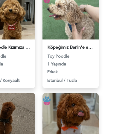
Toy Poodle Kızımıza Acil Eş Aranıyor - 118984345
Köpeğimiz Berlin'e eş adayı arıyoruz - 118984326
dle
Toy Poodle
da
1 Yaşında
Erkek
/
Konyaaltı
İstanbul
/
Tuzla