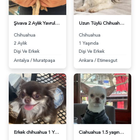
Şivava 2 Aylık Yavrular - 5327
Uzun Tüylü Chihuahua Ailesi (Anne + Baba + 2 Erkek Yavru) - 5255
Chihuahua
Chihuahua
2 Aylık
1 Yaşında
Dişi Ve Erkek
Dişi Ve Erkek
Antalya
/
Muratpaşa
Ankara
/
Etimesgut
Erkek chihuahua 1 Yaşında - 4633
Ciahuahua 1.5 yaşında dişi - 4566