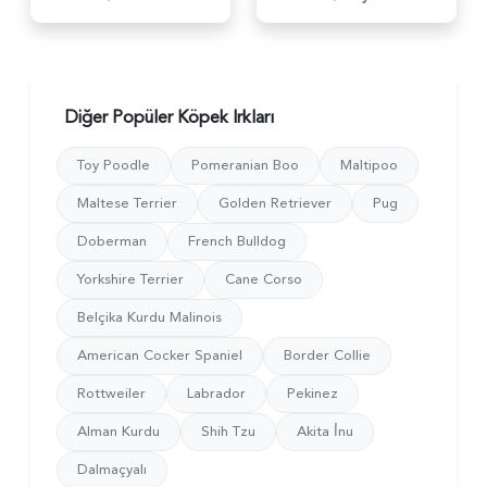
Diğer Popüler Köpek Irkları
Toy Poodle
Pomeranian Boo
Maltipoo
Maltese Terrier
Golden Retriever
Pug
Doberman
French Bulldog
Yorkshire Terrier
Cane Corso
Belçika Kurdu Malinois
American Cocker Spaniel
Border Collie
Rottweiler
Labrador
Pekinez
Alman Kurdu
Shih Tzu
Akita İ̇nu
Dalmaçyalı