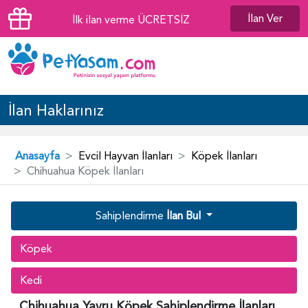
İlan Ver
İlk ilan verme ÜCRETSİZ
İlan Haklarınız
Anasayfa
Evcil Hayvan İlanları
Köpek İlanları
Chihuahua Köpek İlanları
Sahiplendirme
İlan Bul
Köpek
Kedi
Chihuahua Yavru Köpek Sahiplendirme İlanları