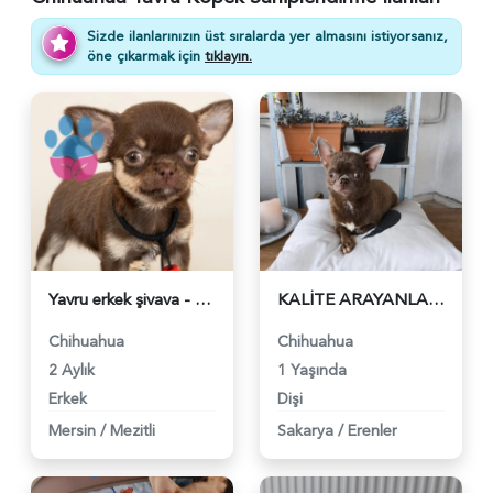
Sizde ilanlarınızın üst sıralarda yer almasını istiyorsanız,
öne çıkarmak için
tıklayın.
Yavru erkek şivava - 6167
KALİTE ARAYANLAR İÇİN ÜST KALİTE DİŞİ LİLA CHİHUAHUA - 5649
Chihuahua
Chihuahua
2 Aylık
1 Yaşında
Erkek
Dişi
Mersin
/
Mezitli
Sakarya
/
Erenler