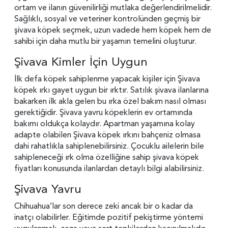
ortam ve ilanın güvenilirliği mutlaka değerlendirilmelidir.
Sağlıklı, sosyal ve veteriner kontrolünden geçmiş bir
şivava köpek seçmek, uzun vadede hem köpek hem de
sahibi için daha mutlu bir yaşamın temelini oluşturur.
Şivava Kimler İçin Uygun
İlk defa köpek sahiplenme yapacak kişiler için Şivava
köpek ırkı gayet uygun bir ırktır. Satılık şivava ilanlarına
bakarken ilk akla gelen bu ırka özel bakım nasıl olması
gerektiğidir. Şivava yavru köpeklerin ev ortamında
bakımı oldukça kolaydır. Apartman yaşamına kolay
adapte olabilen Şivava köpek ırkını bahçeniz olmasa
dahi rahatlıkla sahiplenebilirsiniz. Çocuklu ailelerin bile
sahipleneceği ırk olma özelliğine sahip şivava köpek
fiyatları konusunda ilanlardan detaylı bilgi alabilirsiniz.
Şivava Yavru
Chihuahua’lar son derece zeki ancak bir o kadar da
inatçı olabilirler. Eğitimde pozitif pekiştirme yöntemi