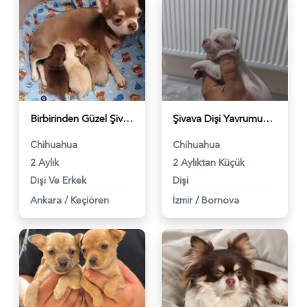
Birbirinden Güzel Şivava Bebekler - 5531
Şivava Dişi Yavrumuz Yuva Arıyor - 5342
Chihuahua
Chihuahua
2 Aylık
2 Aylıktan Küçük
Dişi Ve Erkek
Dişi
Ankara
/
Keçiören
İzmir
/
Bornova