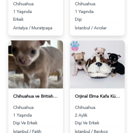
Chihuahua
Chihuahua
1 Yaşında
1 Yaşında
Erkek
Dişi
Antalya
/
Muratpaşa
İstanbul
/
Avcılar
Chihuahua ve British short-hair yavruları - 3656
Orjinal Elma Kafa Küt Burun Şivava Yavrularımız - 432
Chihuahua
Chihuahua
1 Yaşında
2 Aylık
Dişi Ve Erkek
Dişi Ve Erkek
İstanbul
/
Fatih
İstanbul
/
Beykoz