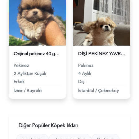
Orijinal pekinez 40 günlük tuvalet eğitimli - 4912
DİŞİ PEKİNEZ YAVRU - 3101
Pekinez
Pekinez
2 Aylıktan Küçük
4 Aylık
Erkek
Dişi
İzmir
/
Bayraklı
İstanbul
/
Çekmeköy
Diğer Popüler Köpek Irkları