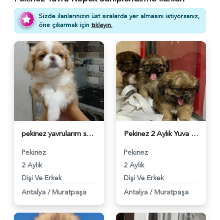
Sizde ilanlarınızın üst sıralarda yer almasını istiyorsanız,
öne çıkarmak için
tıklayın.
pekinez yavrularım sağlık ve ırk garantilidir - 5850
Pekinez 2 Aylık Yuva Arıyor - 5328
Pekinez
Pekinez
2 Aylık
2 Aylık
Dişi Ve Erkek
Dişi Ve Erkek
Antalya
/
Muratpaşa
Antalya
/
Muratpaşa