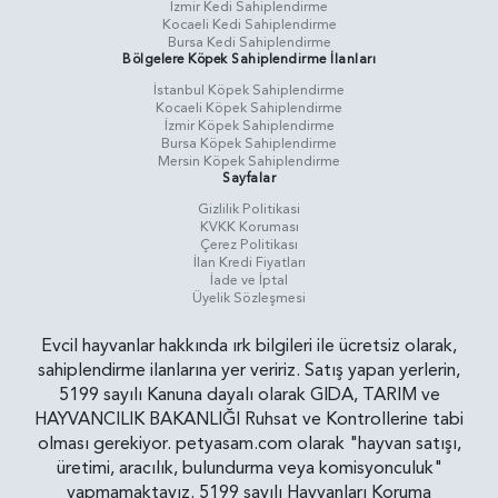
İzmir Kedi Sahiplendirme
Kocaeli Kedi Sahiplendirme
Bursa Kedi Sahiplendirme
Bölgelere Köpek Sahiplendirme İlanları
İstanbul Köpek Sahiplendirme
Kocaeli Köpek Sahiplendirme
İzmir Köpek Sahiplendirme
Bursa Köpek Sahiplendirme
Mersin Köpek Sahiplendirme
Sayfalar
Gizlilik Politikasi
KVKK Koruması
Çerez Politikası
İlan Kredi Fiyatları
İade ve İptal
Üyelik Sözleşmesi
Evcil hayvanlar hakkında ırk bilgileri ile ücretsiz olarak,
sahiplendirme ilanlarına yer veririz. Satış yapan yerlerin,
5199 sayılı Kanuna dayalı olarak GIDA, TARIM ve
HAYVANCILIK BAKANLIĞI Ruhsat ve Kontrollerine tabi
olması gerekiyor. petyasam.com olarak "hayvan satışı,
üretimi, aracılık, bulundurma veya komisyonculuk"
yapmamaktayız. 5199 sayılı Hayvanları Koruma