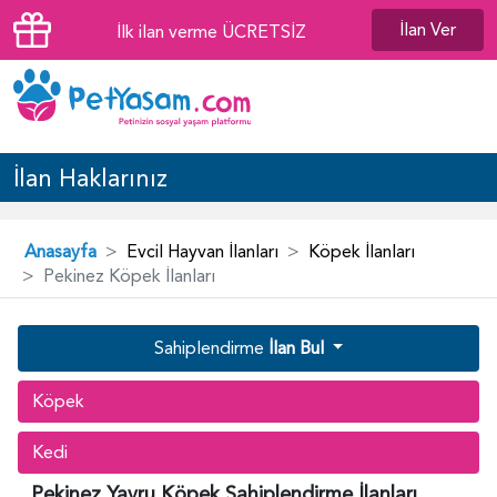
İlan Ver
İlk ilan verme ÜCRETSİZ
İlan Haklarınız
Anasayfa
Evcil Hayvan İlanları
Köpek İlanları
Pekinez Köpek İlanları
Sahiplendirme
İlan Bul
Köpek
Kedi
Pekinez Yavru Köpek Sahiplendirme İlanları