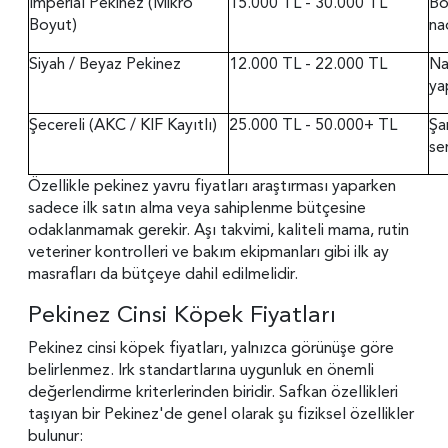
Imperial Pekinez (Mikro
15.000 TL - 30.000 TL
Bo
Boyut)
nad
Siyah / Beyaz Pekinez
12.000 TL - 22.000 TL
Na
ya
Şecereli (AKC / KIF Kayıtlı)
25.000 TL - 50.000+ TL
Şa
ser
Özellikle pekinez yavru fiyatları araştırması yaparken
sadece ilk satın alma veya sahiplenme bütçesine
odaklanmamak gerekir. Aşı takvimi, kaliteli mama, rutin
veteriner kontrolleri ve bakım ekipmanları gibi ilk ay
masrafları da bütçeye dahil edilmelidir.
Pekinez Cinsi Köpek Fiyatları
Pekinez cinsi köpek fiyatları, yalnızca görünüşe göre
belirlenmez. Irk standartlarına uygunluk en önemli
değerlendirme kriterlerinden biridir. Safkan özellikleri
taşıyan bir Pekinez'de genel olarak şu fiziksel özellikler
bulunur: