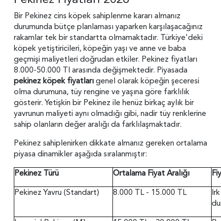
Bir Pekinez cins köpek sahiplenme kararı almanız
durumunda bütçe planlaması yaparken karşılaşacağınız
rakamlar tek bir standartta olmamaktadır. Türkiye'deki
köpek yetiştiricileri, köpeğin yaşı ve anne ve baba
geçmişi maliyetleri doğrudan etkiler. Pekinez fiyatları
8.000-50.000 Tl arasında değişmektedir. Piyasada
pekinez köpek fiyatları
genel olarak köpeğin şeceresi
olma durumuna, tüy rengine ve yaşına göre farklılık
gösterir. Yetişkin bir Pekinez ile henüz birkaç aylık bir
yavrunun maliyeti aynı olmadığı gibi, nadir tüy renklerine
sahip olanların değer aralığı da farklılaşmaktadır.
Pekinez sahiplenirken dikkate almanız gereken ortalama
piyasa dinamikler aşağıda sıralanmıştır:
Pekinez Türü
Ortalama Fiyat Aralığı
Fi
Pekinez Yavru (Standart)
8.000 TL - 15.000 TL
Ir
du