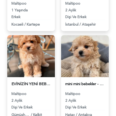
Maltipoo
Maltipoo
1 Yaşında
2 Aylık
Erkek
Dişi Ve Erkek
Kocaeli
/
Kartepe
İstanbul
/
Ataşehir
EVİNİZİN YENİ BEBEĞİ MALTİPOO - 6311
mini mini bebekler - 6312
Maltipoo
Maltipoo
2 Aylık
2 Aylık
Dişi Ve Erkek
Dişi Ve Erkek
Gümüşhane
/
Kelkit
Hatay
/
Antakya