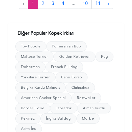
‹
1
2
3
4
...
10
11
›
Diğer Popüler Köpek Irkları
Toy Poodle
Pomeranian Boo
Maltese Terrier
Golden Retriever
Pug
Doberman
French Bulldog
Yorkshire Terrier
Cane Corso
Belçika Kurdu Malinois
Chihuahua
American Cocker Spaniel
Rottweiler
Border Collie
Labrador
Alman Kurdu
Pekinez
İ̇ngiliz Bulldog
Morkie
Akita İ̇nu