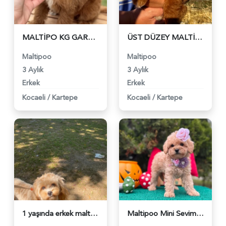
MALTİPO KG GARANTİLİ YAVRUMUZ - 6240
ÜST DÜZEY MALTİPO OĞLUMUZ - 6241
Maltipoo
Maltipoo
3 Aylık
3 Aylık
Erkek
Erkek
Kocaeli
/
Kartepe
Kocaeli
/
Kartepe
1 yaşında erkek maltipoo - 6211
Maltipoo Mini Sevimli Yavrular - 6223