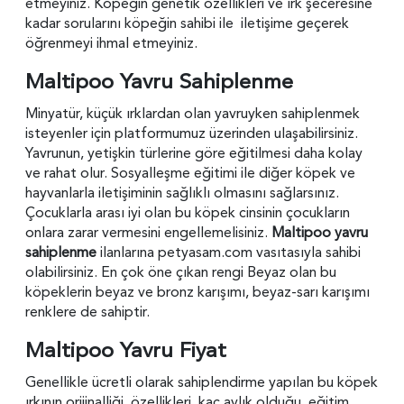
etmeyiniz. Köpeğin genetik özellikleri ve ırk şeceresine
kadar sorularını köpeğin sahibi ile iletişime geçerek
öğrenmeyi ihmal etmeyiniz.
Maltipoo Yavru Sahiplenme
Minyatür, küçük ırklardan olan yavruyken sahiplenmek
isteyenler için platformumuz üzerinden ulaşabilirsiniz.
Yavrunun, yetişkin türlerine göre eğitilmesi daha kolay
ve rahat olur. Sosyalleşme eğitimi ile diğer köpek ve
hayvanlarla iletişiminin sağlıklı olmasını sağlarsınız.
Çocuklarla arası iyi olan bu köpek cinsinin çocukların
onlara zarar vermesini engellemelisiniz.
Maltipoo yavru
sahiplenme
ilanlarına petyasam.com vasıtasıyla sahibi
olabilirsiniz. En çok öne çıkan rengi Beyaz olan bu
köpeklerin beyaz ve bronz karışımı, beyaz-sarı karışımı
renklere de sahiptir.
Maltipoo Yavru Fiyat
Genellikle ücretli olarak sahiplendirme yapılan bu köpek
ırkının orijinalliği, özellikleri, kaç aylık olduğu, eğitim