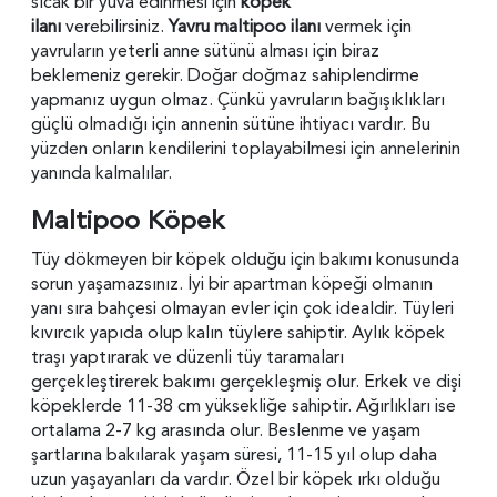
sıcak bir yuva edinmesi için
köpek
ilanı
verebilirsiniz.
Yavru maltipoo ilanı
vermek için
yavruların yeterli anne sütünü alması için biraz
beklemeniz gerekir. Doğar doğmaz sahiplendirme
yapmanız uygun olmaz. Çünkü yavruların bağışıklıkları
güçlü olmadığı için annenin sütüne ihtiyacı vardır. Bu
yüzden onların kendilerini toplayabilmesi için annelerinin
yanında kalmalılar.
Maltipoo Köpek
Tüy dökmeyen bir köpek olduğu için bakımı konusunda
sorun yaşamazsınız. İyi bir apartman köpeği olmanın
yanı sıra bahçesi olmayan evler için çok idealdir. Tüyleri
kıvırcık yapıda olup kalın tüylere sahiptir. Aylık köpek
traşı yaptırarak ve düzenli tüy taramaları
gerçekleştirerek bakımı gerçekleşmiş olur. Erkek ve dişi
köpeklerde 11-38 cm yüksekliğe sahiptir. Ağırlıkları ise
ortalama 2-7 kg arasında olur. Beslenme ve yaşam
şartlarına bakılarak yaşam süresi, 11-15 yıl olup daha
uzun yaşayanları da vardır. Özel bir köpek ırkı olduğu