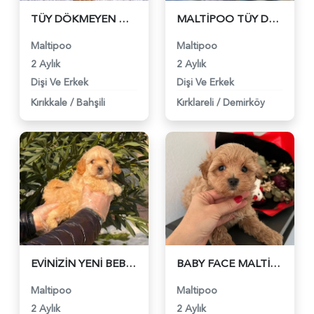
TÜY DÖKMEYEN MALTİPOO BEBEKLER - 6318
MALTİPOO TÜY DÖKMEZ KOKU YAPMAZ - 6319
Maltipoo
Maltipoo
2 Aylık
2 Aylık
Dişi Ve Erkek
Dişi Ve Erkek
Kırıkkale
/
Bahşili
Kırklareli
/
Demirköy
EVİNİZİN YENİ BEBEK ÜYESİ - 6320
BABY FACE MALTİPOO BEBEKLER - 6321
Maltipoo
Maltipoo
2 Aylık
2 Aylık