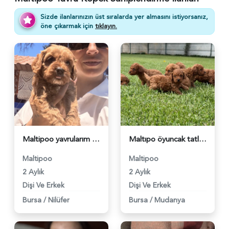
Sizde ilanlarınızın üst sıralarda yer almasını istiyorsanız,
öne çıkarmak için
tıklayın.
Maltipoo yavrularım sağlık ve ırk garantilidir - 6231
Maltıpo öyuncak tatlı bebekler - 6249
Maltipoo
Maltipoo
2 Aylık
2 Aylık
Dişi Ve Erkek
Dişi Ve Erkek
Bursa
/
Nilüfer
Bursa
/
Mudanya