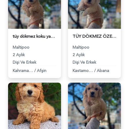
tüy dökmez koku yapmaz maltipoo bebekler - 6316
TÜY DÖKMEZ ÖZELLİKLİ MALTİPOO BEBEKLER - 6317
Maltipoo
Maltipoo
2 Aylık
2 Aylık
Dişi Ve Erkek
Dişi Ve Erkek
Kahramanmaraş
/
Afşin
Kastamonu
/
Abana