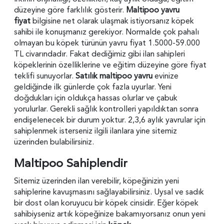
düzeyine göre farklılık gösterir.
Maltipoo yavru
fiyat
bilgisine net olarak ulaşmak istiyorsanız köpek
sahibi ile konuşmanız gerekiyor. Normalde çok pahalı
olmayan bu köpek türünün yavru fiyat 1.5000-59.000
TL civarındadır. Fakat dediğimiz gibi ilan sahipleri
köpeklerinin özelliklerine ve eğitim düzeyine göre fiyat
teklifi sunuyorlar.
Satılık maltipoo yavru
evinize
geldiğinde ilk günlerde çok fazla uyurlar. Yeni
doğdukları için oldukça hassas olurlar ve çabuk
yorulurlar. Gerekli sağlık kontrolleri yapıldıktan sonra
endişelenecek bir durum yoktur. 2,3,6 aylık yavrular için
sahiplenmek isterseniz ilgili ilanlara yine sitemiz
üzerinden bulabilirsiniz.
Maltipoo Sahiplendir
Sitemiz üzerinden ilan verebilir, köpeğinizin yeni
sahiplerine kavuşmasını sağlayabilirsiniz. Uysal ve sadık
bir dost olan koruyucu bir köpek cinsidir. Eğer köpek
sahibiyseniz artık köpeğinize bakamıyorsanız onun yeni