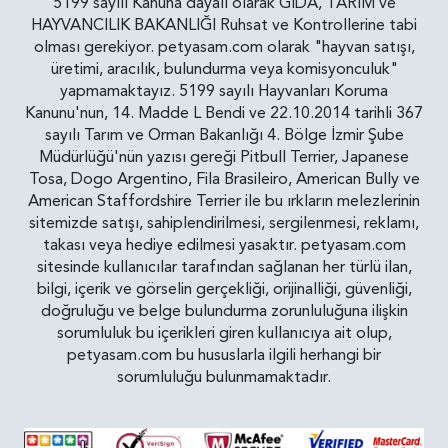
5199 sayılı Kanuna dayalı olarak GIDA, TARIM ve
HAYVANCILIK BAKANLIĞI Ruhsat ve Kontrollerine tabi
olması gerekiyor. petyasam.com olarak "hayvan satışı,
üretimi, aracılık, bulundurma veya komisyonculuk"
yapmamaktayız. 5199 sayılı Hayvanları Koruma
Kanunu'nun, 14. Madde L Bendi ve 22.10.2014 tarihli 367
sayılı Tarım ve Orman Bakanlığı 4. Bölge İzmir Şube
Müdürlüğü'nün yazısı gereği Pitbull Terrier, Japanese
Tosa, Dogo Argentino, Fila Brasileiro, American Bully ve
American Staffordshire Terrier ile bu ırkların melezlerinin
sitemizde satışı, sahiplendirilmesi, sergilenmesi, reklamı,
takası veya hediye edilmesi yasaktır. petyasam.com
sitesinde kullanıcılar tarafından sağlanan her türlü ilan,
bilgi, içerik ve görselin gerçekliği, orijinalliği, güvenliği,
doğruluğu ve belge bulundurma zorunluluğuna ilişkin
sorumluluk bu içerikleri giren kullanıcıya ait olup,
petyasam.com bu hususlarla ilgili herhangi bir
sorumluluğu bulunmamaktadır.