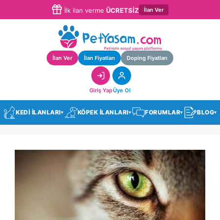
İlan Ver
İlk ilan verme
ÜCRETSİZ
İlan Ver
İlan Fiyatları
Doping Fiyatları
Giriş Yap
Üye Ol
KEDİ İLANLARI
KÖPEK İLANLARI
FORUMLAR
BLOG
▾
▾
▾
▾