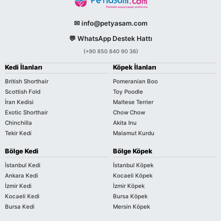
✉ info@petyasam.com
💬 WhatsApp Destek Hattı
(+90 850 840 90 36)
Kedi İlanları
Köpek İlanları
British Shorthair
Pomeranian Boo
Scottish Fold
Toy Poodle
İran Kedisi
Maltese Terrier
Exotic Shorthair
Chow Chow
Chinchilla
Akita Inu
Tekir Kedi
Malamut Kurdu
Bölge Kedi
Bölge Köpek
İstanbul Kedi
İstanbul Köpek
Ankara Kedi
Kocaeli Köpek
İzmir Kedi
İzmir Köpek
Kocaeli Kedi
Bursa Köpek
Bursa Kedi
Mersin Köpek