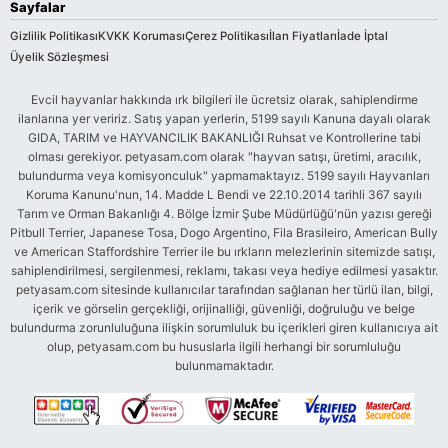
Sayfalar
Gizlilik Politikası
KVKK Koruması
Çerez Politikası
İlan Fiyatları
İade İptal
Üyelik Sözleşmesi
Evcil hayvanlar hakkında ırk bilgileri ile ücretsiz olarak, sahiplendirme
ilanlarına yer veririz. Satış yapan yerlerin, 5199 sayılı Kanuna dayalı olarak
GIDA, TARIM ve HAYVANCILIK BAKANLIĞI Ruhsat ve Kontrollerine tabi
olması gerekiyor. petyasam.com olarak "hayvan satışı, üretimi, aracılık,
bulundurma veya komisyonculuk" yapmamaktayız. 5199 sayılı Hayvanları
Koruma Kanunu'nun, 14. Madde L Bendi ve 22.10.2014 tarihli 367 sayılı
Tarım ve Orman Bakanlığı 4. Bölge İzmir Şube Müdürlüğü'nün yazısı gereği
Pitbull Terrier, Japanese Tosa, Dogo Argentino, Fila Brasileiro, American Bully
ve American Staffordshire Terrier ile bu ırkların melezlerinin sitemizde satışı,
sahiplendirilmesi, sergilenmesi, reklamı, takası veya hediye edilmesi yasaktır.
petyasam.com sitesinde kullanıcılar tarafından sağlanan her türlü ilan, bilgi,
içerik ve görselin gerçekliği, orijinalliği, güvenliği, doğruluğu ve belge
bulundurma zorunluluğuna ilişkin sorumluluk bu içerikleri giren kullanıcıya ait
olup, petyasam.com bu hususlarla ilgili herhangi bir sorumluluğu
bulunmamaktadır.