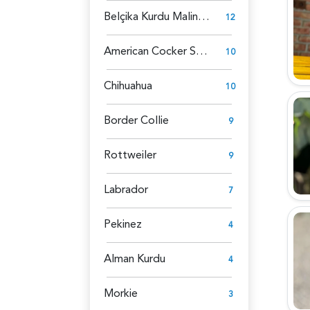
Belçika Kurdu Malinois
12
American Cocker Spaniel
10
Chihuahua
10
Border Collie
9
Rottweiler
9
Labrador
7
Pekinez
4
Alman Kurdu
4
Morkie
3