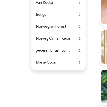
Van Kedisi
3
Bengal
2
Norwegian Forest
2
Norveç Orman Kedisi
2
Şecereli British Longhair
2
Maine Coon
2