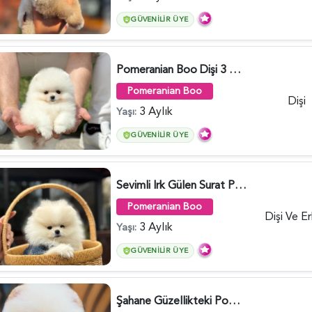
GÜVENILIR ÜYE
Pomeranian Boo Dişi 3 Aylık Safkan Güzelliğimiz - 6026
Pomeranian Boo
Dişi
3 Aylık
Yaşı:
GÜVENILIR ÜYE
Sevimli Irk Gülen Surat Pomeranian Boo - 6038
Pomeranian Boo
Dişi Ve E
3 Aylık
Yaşı:
GÜVENILIR ÜYE
Şahane Güzellikteki Pomeranian Boo Bebekler - 6028