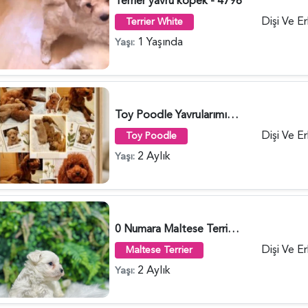
Terrier yavru köpek - 4796
Dişi Ve E
Terrier White
1 Yaşında
Yaşı:
Toy Poodle Yavrularımız Sahiplendirme - 4401
Dişi Ve E
Toy Poodle
2 Aylık
Yaşı:
0 Numara Maltese Terrier Dişi ve Erkek Yavrularımız - 1736
Dişi Ve E
Maltese Terrier
2 Aylık
Yaşı: