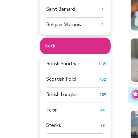
Saint Bernard
1
Belgian Malinois
1
Kedi
British Shorthair
1161
Scottish Fold
452
British Longhair
209
Tekir
44
Sfenks
33