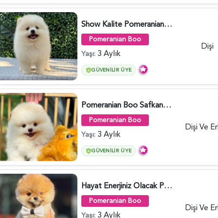
Show Kalite Pomeranian Boo Yavrusu | Teddy Face | Sağlık Garantili - 6175
Pomeranian Boo
Dişi
3 Aylık
Yaşı:
GÜVENILIR ÜYE
Pomeranian Boo Safkan Yavrularımız - 6031
Pomeranian Boo
Dişi Ve E
3 Aylık
Yaşı:
GÜVENILIR ÜYE
Hayat Enerjiniz Olacak Pomeranian Boo Bebekler - 6033
Pomeranian Boo
Dişi Ve E
3 Aylık
Yaşı: