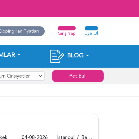
Doping İlan Fiyatları
Giriş Yap
Üye Ol
MLAR
BLOG
üm Cinsiyetler
Pet Bul
rkek
04-08-2026
Istanbul
/
Beykoz