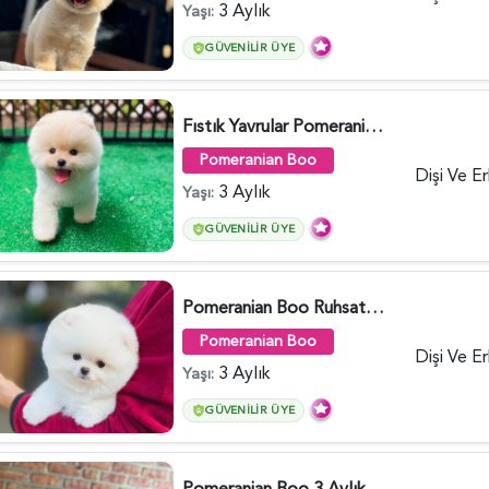
3 Aylık
Yaşı:
GÜVENILIR ÜYE
Fıstık Yavrular Pomeranian Boo - 6032
Pomeranian Boo
Dişi Ve E
3 Aylık
Yaşı:
GÜVENILIR ÜYE
Pomeranian Boo Ruhsatlı Çiftlikten - 6027
Pomeranian Boo
Dişi Ve E
3 Aylık
Yaşı:
GÜVENILIR ÜYE
Pomeranian Boo 3 Aylık Safkan Yavrularımız - 6022