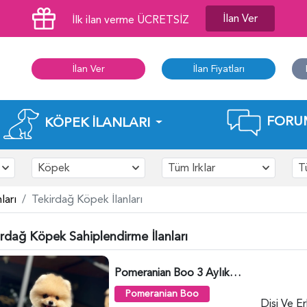
İlan Ver
İlk ilan verme ÜCRETSİZ
İlan Ver
İlan Fiyatları
FORU
KÖPEK İLANLARI
Köpek
Tüm Irklar
T
ları
Tekirdağ Köpek İlanları
irdağ Köpek Sahiplendirme İlanları
Pomeranian Boo 3 Aylık Bebek Yavrular - 6178
Pomeranian Boo
Dişi Ve E