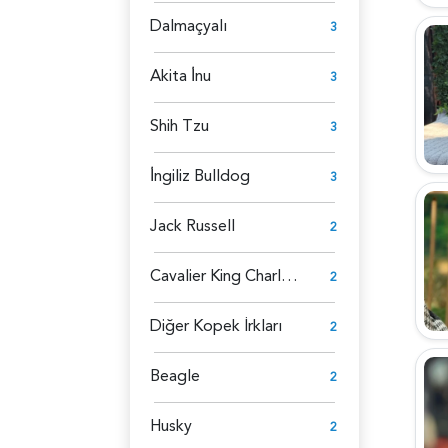
Dalmaçyalı
3
Akita İ̇nu
3
Shih Tzu
3
İ̇ngiliz Bulldog
3
Jack Russell
2
Cavalier King Charles Spaniel
2
Diğer Kopek İrkları
2
Beagle
2
Husky
2