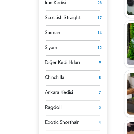
İran Kedisi
28
Scottish Straight
17
Sarman
14
Siyam
12
Diğer Kedi İrkları
9
Chinchilla
8
Ankara Kedisi
7
Ragdoll
5
Exotic Shorthair
4