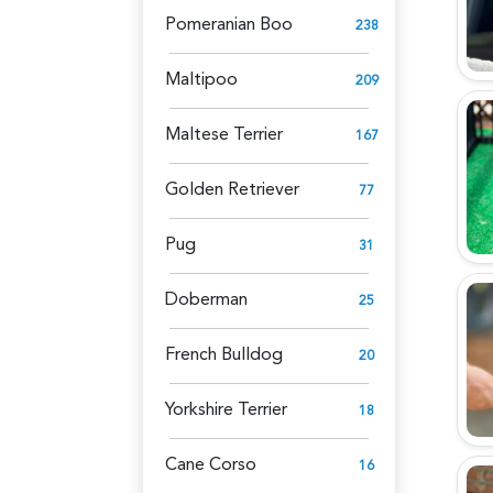
Pomeranian Boo
238
Maltipoo
209
Maltese Terrier
167
Golden Retriever
77
Pug
31
Doberman
25
French Bulldog
20
Yorkshire Terrier
18
Cane Corso
16