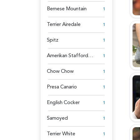
Bernese Mountain
1
Terrier Airedale
1
Spitz
1
Amerikan Staffordshire
1
Chow Chow
1
Presa Canario
1
English Cocker
1
Samoyed
1
Terrier White
1