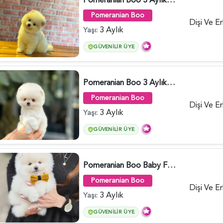
Pomeranian Boo
Dişi Ve E
3 Aylık
Yaşı:
GÜVENILIR ÜYE
Pomeranian Boo 3 Aylık Bebişlerimiz - 6037
Pomeranian Boo
Dişi Ve E
3 Aylık
Yaşı:
GÜVENILIR ÜYE
Pomeranian Boo Baby Face Yavrularımız - 6023
Pomeranian Boo
Dişi Ve E
3 Aylık
Yaşı:
GÜVENILIR ÜYE