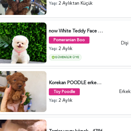
2 Aylıktan Küçük
Yaşı:
now White Teddy Face Pomeranian Boo Dişi | Ruhsatlı Üretim | Premium Kalite - 5742
Pomeranian Boo
Dişi
2 Aylık
Yaşı:
GÜVENILIR ÜYE
Korekan POODLE erkek yavru - 5526
Erkek
Toy Poodle
2 Aylık
Yaşı: