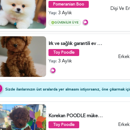
Pomeranian Boo
Dişi Ve E
3 Aylık
Yaşı:
GÜVENILIR ÜYE
Irk ve sağlık garantili ev doğumlu Toy Poodle baba sahibi KDF kayıtlıdır - 6015
Toy Poodle
Erkek
3 Aylık
Yaşı:
Sizde ilanlarınızın üst sıralarda yer almasını istiyorsanız, öne çıkarmak iç
Korekan POODLE mükemmel güzellikte - 5861
Erkek
Toy Poodle