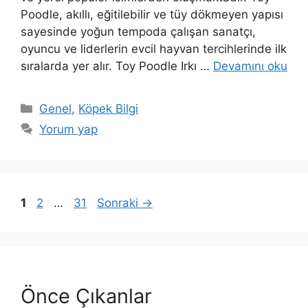
Poodle, akıllı, eğitilebilir ve tüy dökmeyen yapısı
sayesinde yoğun tempoda çalışan sanatçı,
oyuncu ve liderlerin evcil hayvan tercihlerinde ilk
sıralarda yer alır. Toy Poodle Irkı …
Devamını oku
Kategoriler
Genel
,
Köpek Bilgi
Yorum yap
Sayfa
Sayfa
Sayfa
1
2
…
31
Sonraki
→
Önce Çıkanlar