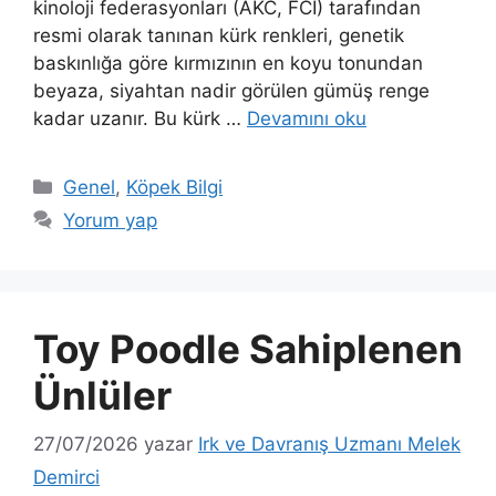
kinoloji federasyonları (AKC, FCI) tarafından
resmi olarak tanınan kürk renkleri, genetik
baskınlığa göre kırmızının en koyu tonundan
beyaza, siyahtan nadir görülen gümüş renge
kadar uzanır. Bu kürk …
Devamını oku
Kategoriler
Genel
,
Köpek Bilgi
Yorum yap
Toy Poodle Sahiplenen
Ünlüler
27/07/2026
yazar
Irk ve Davranış Uzmanı Melek
Demirci