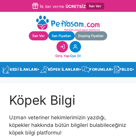
İlan Ver
İlk ilan verme
ÜCRETSİZ
İlan Ver
İlan Fiyatları
Doping Fiyatları
Giriş Yap
Üye Ol
KEDİ İLANLARI
KÖPEK İLANLARI
FORUMLAR
BLOG
▾
▾
▾
▾
Köpek Bilgi
Uzman veteriner hekimlerimizin yazdığı,
köpekler hakkında bütün bilgileri bulabileceğiniz
köpek bilgi platformu!