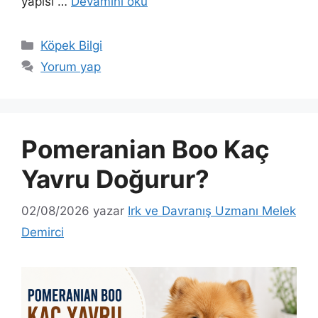
yapısı …
Devamını oku
Kategoriler
Köpek Bilgi
Yorum yap
Pomeranian Boo Kaç
Yavru Doğurur?
02/08/2026
yazar
Irk ve Davranış Uzmanı Melek
Demirci