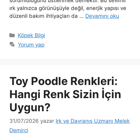
sorumluluğunu üstlenmek demektir. Bu sevimli
ırk yalnızca görünüşüyle değil, enerjik yapısı ve
düzenli bakım ihtiyaçları da …
Devamını oku
Kategoriler
Köpek Bilgi
Yorum yap
Toy Poodle Renkleri:
Hangi Renk Sizin İçin
Uygun?
31/07/2026
yazar
Irk ve Davranış Uzmanı Melek
Demirci