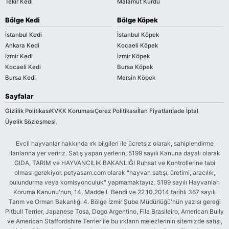
Tekir Kedi
Malamut Kurdu
Bölge Kedi
Bölge Köpek
İstanbul Kedi
İstanbul Köpek
Ankara Kedi
Kocaeli Köpek
İzmir Kedi
İzmir Köpek
Kocaeli Kedi
Bursa Köpek
Bursa Kedi
Mersin Köpek
Sayfalar
Gizlilik Politikası
KVKK Koruması
Çerez Politikası
İlan Fiyatları
İade İptal
Üyelik Sözleşmesi
Evcil hayvanlar hakkında ırk bilgileri ile ücretsiz olarak, sahiplendirme
ilanlarına yer veririz. Satış yapan yerlerin, 5199 sayılı Kanuna dayalı olarak
GIDA, TARIM ve HAYVANCILIK BAKANLIĞI Ruhsat ve Kontrollerine tabi
olması gerekiyor. petyasam.com olarak "hayvan satışı, üretimi, aracılık,
bulundurma veya komisyonculuk" yapmamaktayız. 5199 sayılı Hayvanları
Koruma Kanunu'nun, 14. Madde L Bendi ve 22.10.2014 tarihli 367 sayılı
Tarım ve Orman Bakanlığı 4. Bölge İzmir Şube Müdürlüğü'nün yazısı gereği
Pitbull Terrier, Japanese Tosa, Dogo Argentino, Fila Brasileiro, American Bully
ve American Staffordshire Terrier ile bu ırkların melezlerinin sitemizde satışı,