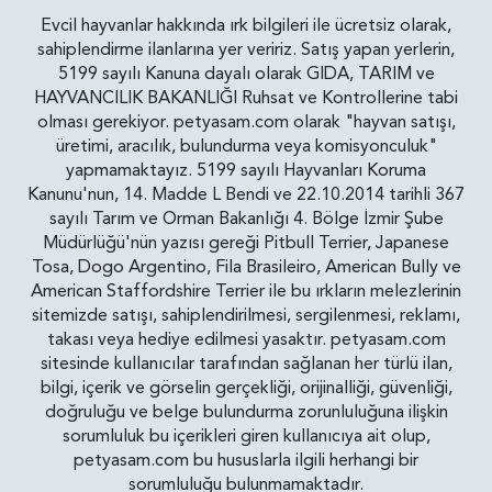
Evcil hayvanlar hakkında ırk bilgileri ile ücretsiz olarak,
sahiplendirme ilanlarına yer veririz. Satış yapan yerlerin,
5199 sayılı Kanuna dayalı olarak GIDA, TARIM ve
HAYVANCILIK BAKANLIĞI Ruhsat ve Kontrollerine tabi
olması gerekiyor. petyasam.com olarak "hayvan satışı,
üretimi, aracılık, bulundurma veya komisyonculuk"
yapmamaktayız. 5199 sayılı Hayvanları Koruma
Kanunu'nun, 14. Madde L Bendi ve 22.10.2014 tarihli 367
sayılı Tarım ve Orman Bakanlığı 4. Bölge İzmir Şube
Müdürlüğü'nün yazısı gereği Pitbull Terrier, Japanese
Tosa, Dogo Argentino, Fila Brasileiro, American Bully ve
American Staffordshire Terrier ile bu ırkların melezlerinin
sitemizde satışı, sahiplendirilmesi, sergilenmesi, reklamı,
takası veya hediye edilmesi yasaktır. petyasam.com
sitesinde kullanıcılar tarafından sağlanan her türlü ilan,
bilgi, içerik ve görselin gerçekliği, orijinalliği, güvenliği,
doğruluğu ve belge bulundurma zorunluluğuna ilişkin
sorumluluk bu içerikleri giren kullanıcıya ait olup,
petyasam.com bu hususlarla ilgili herhangi bir
sorumluluğu bulunmamaktadır.