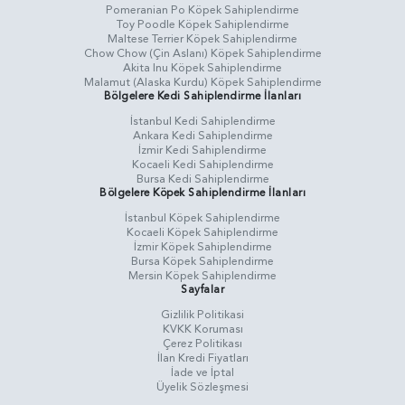
Pomeranian Po Köpek Sahiplendirme
Toy Poodle Köpek Sahiplendirme
Maltese Terrier Köpek Sahiplendirme
Chow Chow (Çin Aslanı) Köpek Sahiplendirme
Akita Inu Köpek Sahiplendirme
Malamut (Alaska Kurdu) Köpek Sahiplendirme
Bölgelere Kedi Sahiplendirme İlanları
İstanbul Kedi Sahiplendirme
Ankara Kedi Sahiplendirme
İzmir Kedi Sahiplendirme
Kocaeli Kedi Sahiplendirme
Bursa Kedi Sahiplendirme
Bölgelere Köpek Sahiplendirme İlanları
İstanbul Köpek Sahiplendirme
Kocaeli Köpek Sahiplendirme
İzmir Köpek Sahiplendirme
Bursa Köpek Sahiplendirme
Mersin Köpek Sahiplendirme
Sayfalar
Gizlilik Politikasi
KVKK Koruması
Çerez Politikası
İlan Kredi Fiyatları
İade ve İptal
Üyelik Sözleşmesi