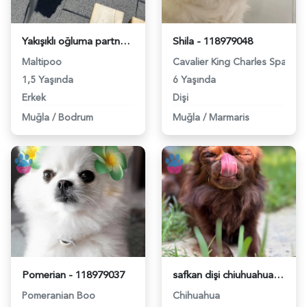
Yakışıklı oğluma partner arıyorum. - 118979146
Shila - 118979048
Maltipoo
Cavalier King Charles Spaniel
1,5 Yaşında
6 Yaşında
Erkek
Dişi
Muğla
/
Bodrum
Muğla
/
Marmaris
Pomerian - 118979037
safkan dişi chiuhuahua arıyorum - 118978445
Pomeranian Boo
Chihuahua