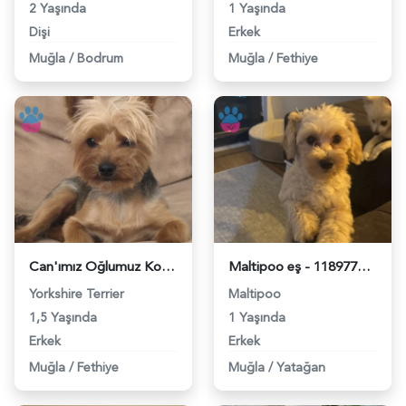
2 Yaşında
1 Yaşında
Dişi
Erkek
Muğla
/
Bodrum
Muğla
/
Fethiye
Can'ımız Oğlumuz Koko'ya Eş Arıyoruz - 118978125
Maltipoo eş - 118977649
Yorkshire Terrier
Maltipoo
1,5 Yaşında
1 Yaşında
Erkek
Erkek
Muğla
/
Fethiye
Muğla
/
Yatağan