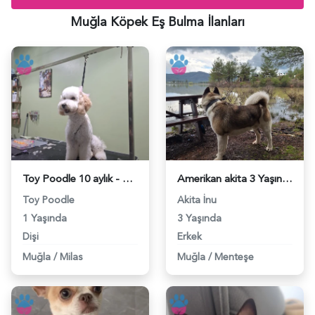
Muğla Köpek Eş Bulma İlanları
Toy Poodle 10 aylık - 118984629
Amerikan akita 3 Yaşında Kızgınlıkta - 118984037
Toy Poodle
Akita İnu
1 Yaşında
3 Yaşında
Dişi
Erkek
Muğla
/
Milas
Muğla
/
Menteşe