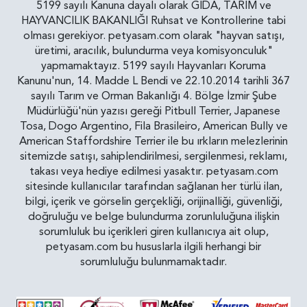
5199 sayılı Kanuna dayalı olarak GIDA, TARIM ve
HAYVANCILIK BAKANLIĞI Ruhsat ve Kontrollerine tabi
olması gerekiyor. petyasam.com olarak "hayvan satışı,
üretimi, aracılık, bulundurma veya komisyonculuk"
yapmamaktayız. 5199 sayılı Hayvanları Koruma
Kanunu'nun, 14. Madde L Bendi ve 22.10.2014 tarihli 367
sayılı Tarım ve Orman Bakanlığı 4. Bölge İzmir Şube
Müdürlüğü'nün yazısı gereği Pitbull Terrier, Japanese
Tosa, Dogo Argentino, Fila Brasileiro, American Bully ve
American Staffordshire Terrier ile bu ırkların melezlerinin
sitemizde satışı, sahiplendirilmesi, sergilenmesi, reklamı,
takası veya hediye edilmesi yasaktır. petyasam.com
sitesinde kullanıcılar tarafından sağlanan her türlü ilan,
bilgi, içerik ve görselin gerçekliği, orijinalliği, güvenliği,
doğruluğu ve belge bulundurma zorunluluğuna ilişkin
sorumluluk bu içerikleri giren kullanıcıya ait olup,
petyasam.com bu hususlarla ilgili herhangi bir
sorumluluğu bulunmamaktadır.