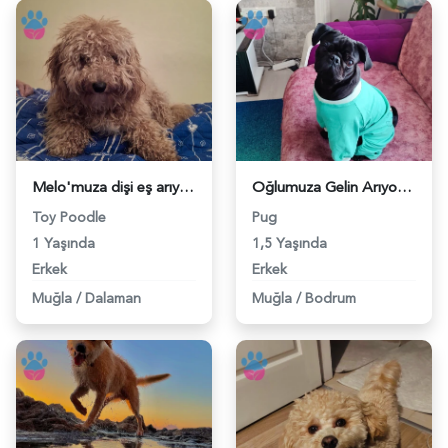
Melo'muza dişi eş arıyoruz. - 118977333
Oğlumuza Gelin Arıyoruz - 118977280
Toy Poodle
Pug
1 Yaşında
1,5 Yaşında
Erkek
Erkek
Muğla
/
Dalaman
Muğla
/
Bodrum