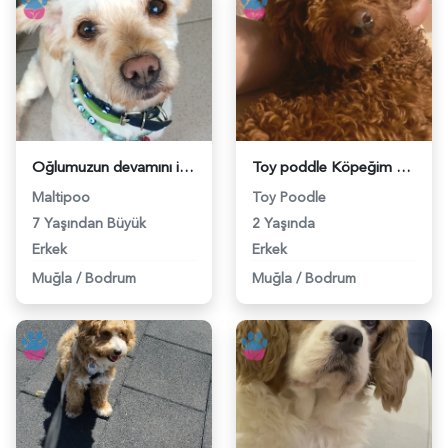
Oğlumuzun devamını istiyoruz - 118979719
Toy poddle Köpeğim Eş Arıyor - 118979609
Maltipoo
Toy Poodle
7 Yaşından Büyük
2 Yaşında
Erkek
Erkek
Muğla
/
Bodrum
Muğla
/
Bodrum