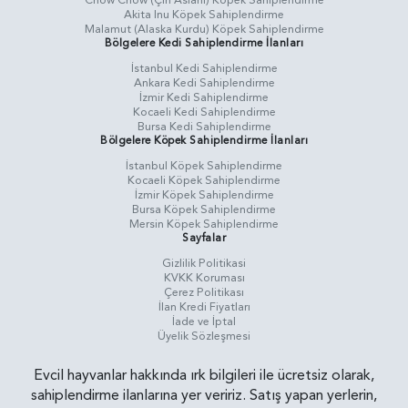
Chow Chow (Çin Aslanı) Köpek Sahiplendirme
Akita Inu Köpek Sahiplendirme
Malamut (Alaska Kurdu) Köpek Sahiplendirme
Bölgelere Kedi Sahiplendirme İlanları
İstanbul Kedi Sahiplendirme
Ankara Kedi Sahiplendirme
İzmir Kedi Sahiplendirme
Kocaeli Kedi Sahiplendirme
Bursa Kedi Sahiplendirme
Bölgelere Köpek Sahiplendirme İlanları
İstanbul Köpek Sahiplendirme
Kocaeli Köpek Sahiplendirme
İzmir Köpek Sahiplendirme
Bursa Köpek Sahiplendirme
Mersin Köpek Sahiplendirme
Sayfalar
Gizlilik Politikasi
KVKK Koruması
Çerez Politikası
İlan Kredi Fiyatları
İade ve İptal
Üyelik Sözleşmesi
Evcil hayvanlar hakkında ırk bilgileri ile ücretsiz olarak,
sahiplendirme ilanlarına yer veririz. Satış yapan yerlerin,