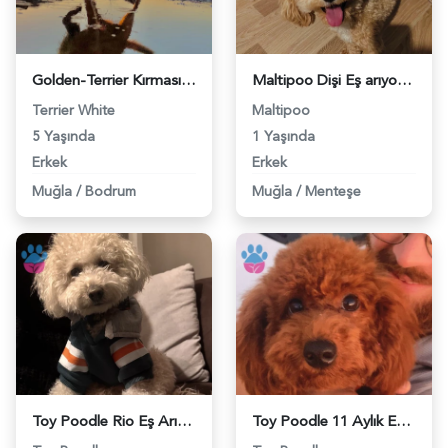
Golden-Terrier Kırması - 118977149
Maltipoo Dişi Eş arıyorum - 118975045
Terrier White
Maltipoo
5 Yaşında
1 Yaşında
Erkek
Erkek
Muğla
/
Bodrum
Muğla
/
Menteşe
Toy Poodle Rio Eş Arıyor - 118972668
Toy Poodle 11 Aylık Eş Arıyor - 118972230