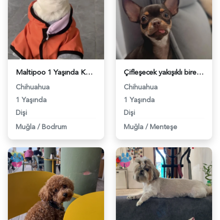
Maltipoo 1 Yaşında Köpeğim Eş Arıyor - 118983632
Çifleşecek yakışıklı bireyleri arıyoruz - 118982985
Chihuahua
Chihuahua
1 Yaşında
1 Yaşında
Dişi
Dişi
Muğla
/
Bodrum
Muğla
/
Menteşe