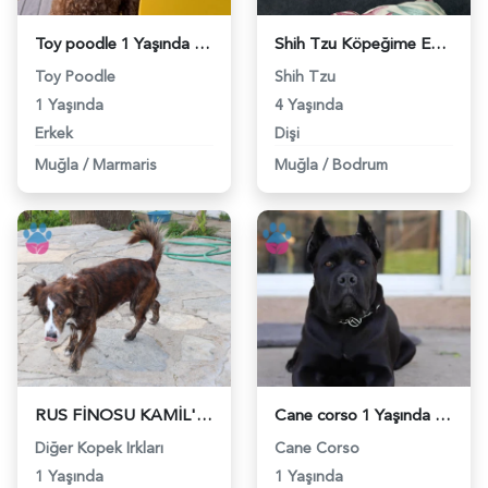
Toy poodle 1 Yaşında Erkek Kızgınlıkta - 118982729
Shih Tzu Köpeğime Eş Arıyorum - 118982403
Toy Poodle
Shih Tzu
1 Yaşında
4 Yaşında
Erkek
Dişi
Muğla
/
Marmaris
Muğla
/
Bodrum
RUS FİNOSU KAMİL'E EŞ ARIYORUZ - 118982055
Cane corso 1 Yaşında Eş Arıyoruz - 118981445
Diğer Kopek Irkları
Cane Corso
1 Yaşında
1 Yaşında