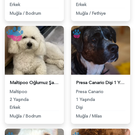
Erkek
Erkek
Muğla
/
Bodrum
Muğla
/
Fethiye
Maltipoo Oğlumuz Şangay İçin Bir Eş Arıyoruz - 118980435
Presa Canario Dişi 1 Yaşında Eş Arıyor - 118980002
Maltipoo
Presa Canario
2 Yaşında
1 Yaşında
Erkek
Dişi
Muğla
/
Bodrum
Muğla
/
Milas