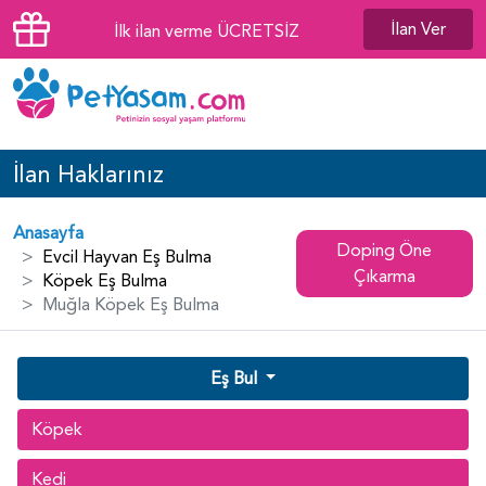
İlan Ver
İlk ilan verme ÜCRETSİZ
İlan Haklarınız
Anasayfa
Doping Öne
Evcil Hayvan Eş Bulma
Çıkarma
Köpek Eş Bulma
Muğla Köpek Eş Bulma
Eş Bul
Köpek
Kedi