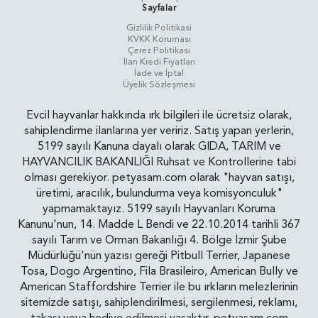
Sayfalar
Gizlilik Politikasi
KVKK Koruması
Çerez Politikası
İlan Kredi Fiyatları
İade ve İptal
Üyelik Sözleşmesi
Evcil hayvanlar hakkında ırk bilgileri ile ücretsiz olarak,
sahiplendirme ilanlarına yer veririz. Satış yapan yerlerin,
5199 sayılı Kanuna dayalı olarak GIDA, TARIM ve
HAYVANCILIK BAKANLIĞI Ruhsat ve Kontrollerine tabi
olması gerekiyor. petyasam.com olarak "hayvan satışı,
üretimi, aracılık, bulundurma veya komisyonculuk"
yapmamaktayız. 5199 sayılı Hayvanları Koruma
Kanunu'nun, 14. Madde L Bendi ve 22.10.2014 tarihli 367
sayılı Tarım ve Orman Bakanlığı 4. Bölge İzmir Şube
Müdürlüğü'nün yazısı gereği Pitbull Terrier, Japanese
Tosa, Dogo Argentino, Fila Brasileiro, American Bully ve
American Staffordshire Terrier ile bu ırkların melezlerinin
sitemizde satışı, sahiplendirilmesi, sergilenmesi, reklamı,