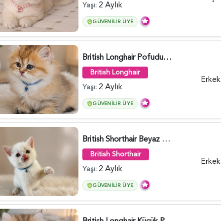
2 Aylık
Yaşı:
GÜVENILIR ÜYE
British Longhair Pofuduk Yakışıklımız - 6481
British Longhair
Erkek
2 Aylık
Yaşı:
GÜVENILIR ÜYE
British Shorthair Beyaz Pamuksu Yavrumuz - 6419
British Shorthair
Erkek
2 Aylık
Yaşı:
GÜVENILIR ÜYE
British Longhair Küçük Prens Yuva Arıyor - 6480