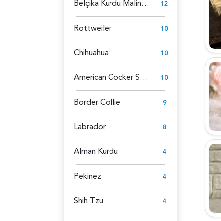
Belçika Kurdu Malinois
12
Rottweiler
10
Chihuahua
10
American Cocker Spaniel
10
Border Collie
9
Labrador
8
Alman Kurdu
4
Pekinez
4
Shih Tzu
4