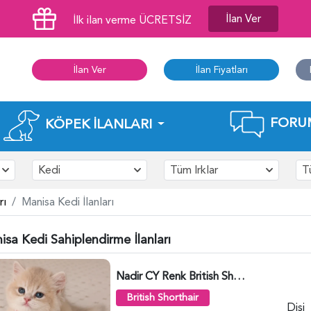
İlan Ver
İlk ilan verme ÜCRETSİZ
İlan Ver
İlan Fiyatları
FORU
KÖPEK İLANLARI
Kedi
Tüm Irklar
T
rı
Manisa Kedi İlanları
sa Kedi Sahiplendirme İlanları
Nadir CY Renk British Shorthair Prensesimiz - 6483
British Shorthair
Dişi