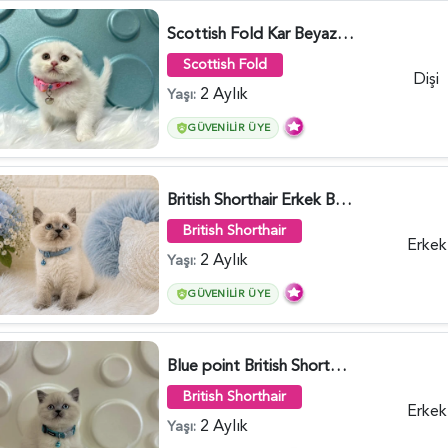
Scottish Fold Kar Beyazı Dişi 2 Aylık - 2980
Scottish Fold
Dişi
2 Aylık
Yaşı:
GÜVENILIR ÜYE
British Shorthair Erkek Bluepoint 2 Aylık - 4448
British Shorthair
Erkek
2 Aylık
Yaşı:
GÜVENILIR ÜYE
Blue point British Shorthair Kedim 2 Aylık - 4132
British Shorthair
Erkek
2 Aylık
Yaşı: