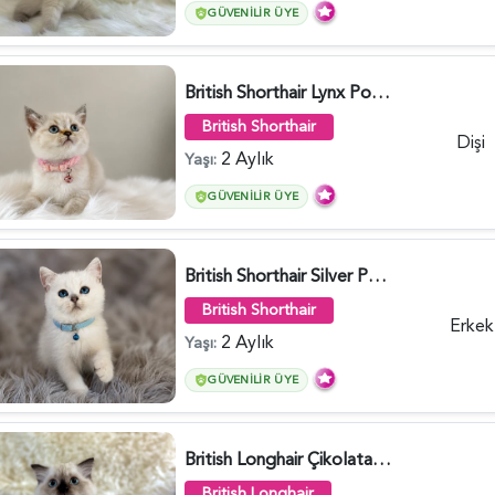
GÜVENILIR ÜYE
British Shorthair Lynx Point Dişi Yavrumuz Yuva Arıyor - 5148
British Shorthair
Dişi
2 Aylık
Yaşı:
GÜVENILIR ÜYE
British Shorthair Silver Point Erkek 2 Aylık - 6122
British Shorthair
Erkek
2 Aylık
Yaşı:
GÜVENILIR ÜYE
British Longhair Çikolata Nadir Renk Göz Kamaştırıcı - 6117
British Longhair