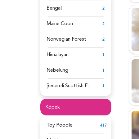
Bengal
2
Maine Coon
2
Norwegian Forest
2
Himalayan
1
Nebelung
1
Şecereli Scottish Fold
1
Köpek
Toy Poodle
417