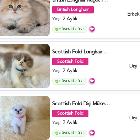
British Longhair
Erkek
2 Aylık
Yaşı:
GÜVENILIR ÜYE
Scottish Fold Longhair Lilac Bi Color 2 Aylık - 5908
Scottish Fold
Dişi
2 Aylık
Yaşı:
GÜVENILIR ÜYE
Scottish Fold Dişi Mükemmel Yavrumuz - 5909
Scottish Fold
Dişi
2 Aylık
Yaşı:
GÜVENILIR ÜYE