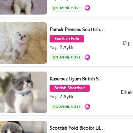
GÜVENILIR ÜYE
Pamuk Prenses Scottish Fold Maviş Yavrumuz - 6009
Scottish Fold
Dişi
2 Aylık
Yaşı:
GÜVENILIR ÜYE
Kusursuz Uyum British Shorthair Bi Color Erkek - 6011
British Shorthair
Erkek
2 Aylık
Yaşı:
GÜVENILIR ÜYE
Scottish Fold Bicolor Lilac Dişi - 6014