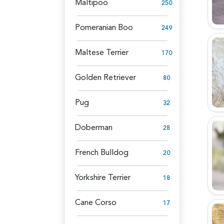
Maltipoo
250
Pomeranian Boo
249
Maltese Terrier
170
Golden Retriever
80
Pug
32
Doberman
28
French Bulldog
20
Yorkshire Terrier
18
Cane Corso
17