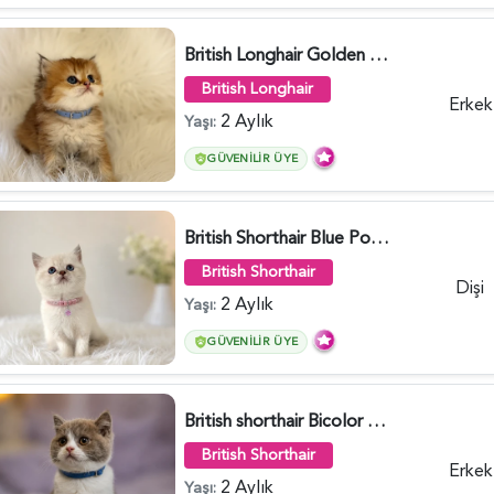
British Longhair Golden Erkek Yavrumuz - 5910
British Longhair
Erkek
2 Aylık
Yaşı:
GÜVENILIR ÜYE
British Shorthair Blue Point Kızımız 2 Aylık - 5149
British Shorthair
Dişi
2 Aylık
Yaşı:
GÜVENILIR ÜYE
British shorthair Bicolor Lilac Erkek - 5905
British Shorthair
Erkek
2 Aylık
Yaşı: