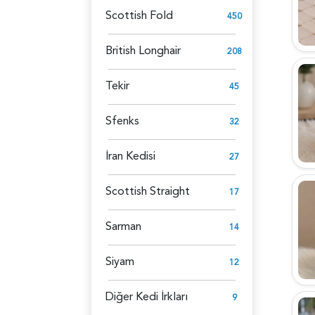
Scottish Fold
450
British Longhair
208
Tekir
45
Sfenks
32
İran Kedisi
27
Scottish Straight
17
Sarman
14
Siyam
12
Diğer Kedi İrkları
9