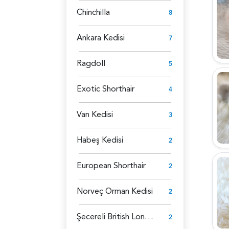
Chinchilla
8
Ankara Kedisi
7
Ragdoll
5
Exotic Shorthair
4
Van Kedisi
3
Habeş Kedisi
2
European Shorthair
2
Norveç Orman Kedisi
2
Şecereli British Longhair
2