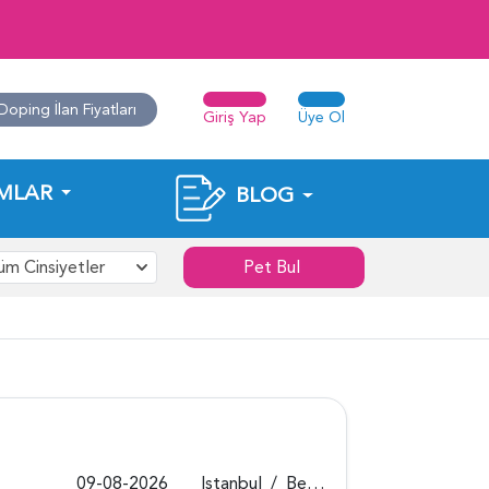
Doping İlan Fiyatları
Giriş Yap
Üye Ol
MLAR
BLOG
üm Cinsiyetler
Pet Bul
09-08-2026
Istanbul
/
Beykoz