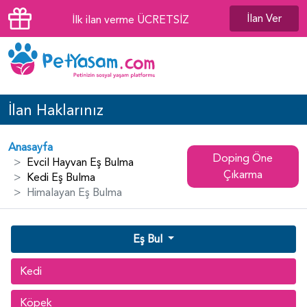
İlan Ver
İlk ilan verme ÜCRETSİZ
İlan Haklarınız
Anasayfa
Doping Öne
Evcil Hayvan Eş Bulma
Çıkarma
Kedi Eş Bulma
Himalayan Eş Bulma
Eş Bul
Kedi
Köpek