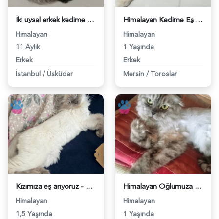
İki uysal erkek kedime eş arıyorum - 118981981
Himalayan Kedime Eş Arıyorum - 118981675
Himalayan
Himalayan
11 Aylık
1 Yaşında
Erkek
Erkek
İstanbul
/
Üsküdar
Mersin
/
Toroslar
Kızımıza eş arıyoruz - 118981212
Himalayan Oğlumuza eş arıyoruz - 118979216
Himalayan
Himalayan
1,5 Yaşında
1 Yaşında