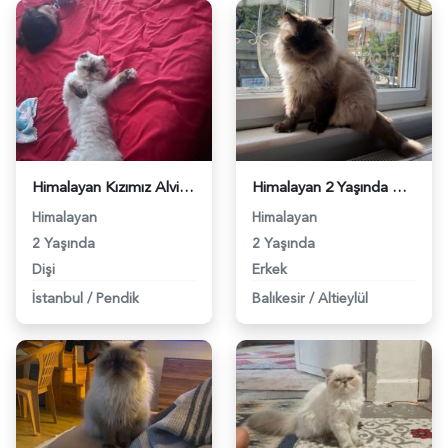
Himalayan Kızımız Alvin Eş Arıyor - 83
Himalayan 2 Yaşında Kedime Eş Arıyorum - 1912
Himalayan
Himalayan
2 Yaşında
2 Yaşında
Dişi
Erkek
İstanbul
/
Pendik
Balıkesir
/
Altieylül