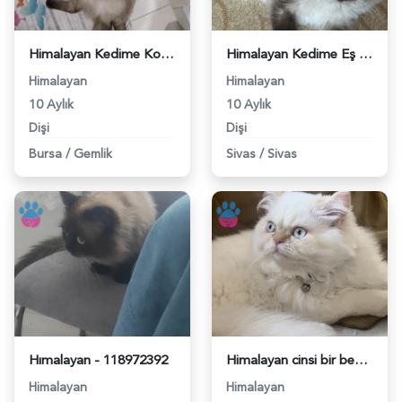
Himalayan Kedime Kocama Arıyorum - 118974219
Himalayan Kedime Eş Arıyorum - 118972752
Himalayan
Himalayan
10 Aylık
10 Aylık
Dişi
Dişi
Bursa
/
Gemlik
Sivas
/
Sivas
Hımalayan - 118972392
Himalayan cinsi bir bey arıyoruz - 118966580
Himalayan
Himalayan