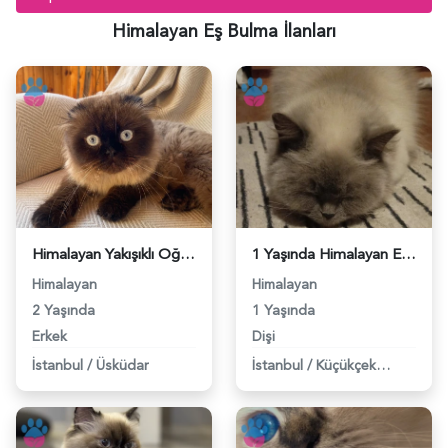
Himalayan Eş Bulma İlanları
Himalayan Yakışıklı Oğluma Eş Arıyorum - 118984160
1 Yaşında Himalayan Eş Arıyor - 118983945
Himalayan
Himalayan
2 Yaşında
1 Yaşında
Erkek
Dişi
İstanbul
/
Üsküdar
İstanbul
/
Küçükçekmece