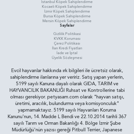
İstanbul Köpek Sahiplendirme
Kocaeli Köpek Sahiplendirme
İzmir Köpek Sahiplendirme
Bursa Köpek Sahiplendirme
Mersin Köpek Sahiplendirme
Sayfalar
Gizlilik Politikasi
KVKK Koruması
Çerez Politikası
İlan Kredi Fiyatları
İade ve İptal
Üyelik Sözleşmesi
Evcil hayvanlar hakkında ırk bilgileri ile ücretsiz olarak,
sahiplendirme ilanlarına yer veririz. Satış yapan yerlerin,
5199 sayılı Kanuna dayalı olarak GIDA, TARIM ve
HAYVANCILIK BAKANLIĞI Ruhsat ve Kontrollerine tabi
olması gerekiyor. petyasam.com olarak "hayvan satışı,
üretimi, aracılık, bulundurma veya komisyonculuk"
yapmamaktayız. 5199 sayılı Hayvanları Koruma
Kanunu'nun, 14. Madde L Bendi ve 22.10.2014 tarihli 367
sayılı Tarım ve Orman Bakanlığı 4. Bölge İzmir Şube
Müdürlüğü'nün yazısı gereği Pitbull Terrier, Japanese