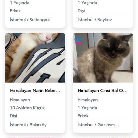
1 Yaşında
1 Yaşında
Erkek
Dişi
İstanbul
/
Sultangazi
İstanbul
/
Beykoz
Himalayan Narin Bebeğime Eş Arıyorum - 118961219
Himalayan Cinsi Bal Oğluma Eş Arıyorum - 118961674
Himalayan
Himalayan
10 Aylıktan Küçük
1 Yaşında
Dişi
Erkek
İstanbul
/
Bakırköy
İstanbul
/
Gaziosmanpaşa