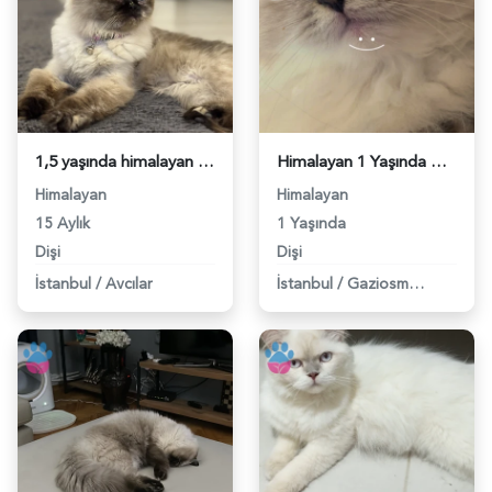
1,5 yaşında himalayan dişi kızımıza Eş Arıyoruz - 118982708
Himalayan 1 Yaşında Kedim Eş Arıyor - 118982377
Himalayan
Himalayan
15 Aylık
1 Yaşında
Dişi
Dişi
İstanbul
/
Avcılar
İstanbul
/
Gaziosmanpaşa