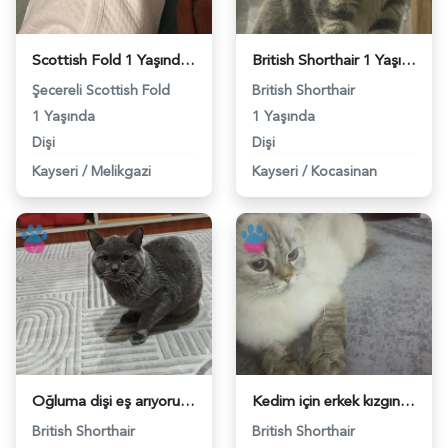
Scottish Fold 1 Yaşında Kızgınlıkta Kedime Eş Arıyorum - 118982434
British Shorthair 1 Yaşında Eş Arıyor - 118982303
Şecereli Scottish Fold
British Shorthair
1 Yaşında
1 Yaşında
Dişi
Dişi
Kayseri
/
Melikgazi
Kayseri
/
Kocasinan
Oğluma dişi eş arıyorum - 118982119
Kedim için erkek kızgın kedi arıyorum - 118982047
British Shorthair
British Shorthair