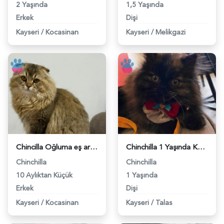
2 Yaşında
1,5 Yaşında
Erkek
Dişi
Kayseri
/
Kocasinan
Kayseri
/
Melikgazi
Chincilla Oğluma eş arıyorum - 118981792
Chinchilla 1 Yaşında Kedime Eş Arıyorum - 118981772
Chinchilla
Chinchilla
10 Aylıktan Küçük
1 Yaşında
Erkek
Dişi
Kayseri
/
Kocasinan
Kayseri
/
Talas