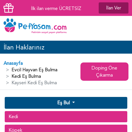
İlan Ver
İlk ilan verme ÜCRETSİZ
İlan Haklarınız
Anasayfa
Doping Öne
Evcil Hayvan Eş Bulma
Çıkarma
Kedi Eş Bulma
Kayseri Kedi Eş Bulma
Eş Bul
Kedi
Köpek