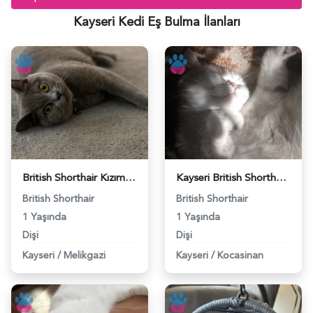
Kayseri Kedi Eş Bulma İlanları
British Shorthair Kızım Mila'ya eş arıyorum - 118984614
Kayseri British Shorthair 1 Yaşında Eş Arıyor - 118984252
British Shorthair
British Shorthair
1 Yaşında
1 Yaşında
Dişi
Dişi
Kayseri
/
Melikgazi
Kayseri
/
Kocasinan