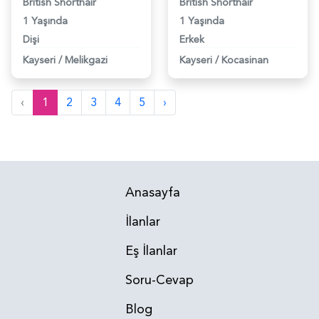
British Shorthair
British Shorthair
1 Yaşında
1 Yaşında
Dişi
Erkek
Kayseri
/
Melikgazi
Kayseri
/
Kocasinan
‹
1
2
3
4
5
›
Anasayfa
İlanlar
Eş İlanlar
Soru-Cevap
Blog