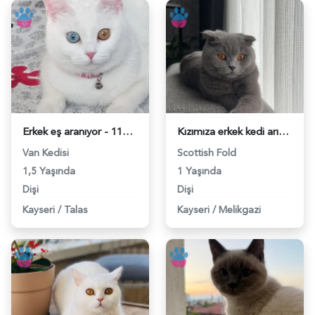
Erkek eş aranıyor - 118981298
Kızımıza erkek kedi arıyoruz acil - 118981151
Van Kedisi
Scottish Fold
1,5 Yaşında
1 Yaşında
Dişi
Dişi
Kayseri
/
Talas
Kayseri
/
Melikgazi