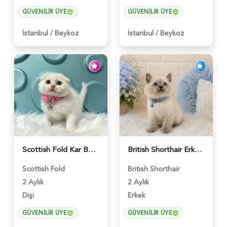
GÜVENILIR ÜYE
GÜVENILIR ÜYE
İstanbul
/
Beykoz
İstanbul
/
Beykoz
Scottish Fold Kar Beyazı Dişi 2 Aylık - 2980
British Shorthair Erkek Bluepoint 2 Aylık - 4448
Scottish Fold
British Shorthair
2 Aylık
2 Aylık
Dişi
Erkek
GÜVENILIR ÜYE
GÜVENILIR ÜYE