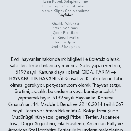
İzmir Köpek Sahiplendirme
Bursa Köpek Sahiplendirme
Mersin Köpek Sahiplendirme
Sayfalar
Gizlilik Politikasi
KVKK Koruması
Çerez Politikası
İlan Kredi Fiyatları
İade ve İptal
Üyelik Sözleşmesi
Evcil hayvanlar hakkında ırk bilgileri ile ücretsiz olarak,
sahiplendirme ilanlarına yer veririz. Satış yapan yerlerin,
5199 sayılı Kanuna dayalı olarak GIDA, TARIM ve
HAYVANCILIK BAKANLIĞI Ruhsat ve Kontrollerine tabi
olması gerekiyor. petyasam.com olarak "hayvan satışı,
üretimi, aracılık, bulundurma veya komisyonculuk"
yapmamaktayız. 5199 sayılı Hayvanları Koruma
Kanunu'nun, 14. Madde L Bendi ve 22.10.2014 tarihli 367
sayılı Tarım ve Orman Bakanlığı 4. Bölge İzmir Şube
Müdürlüğü'nün yazısı gereği Pitbull Terrier, Japanese
Tosa, Dogo Argentino, Fila Brasileiro, American Bully ve
American Staffordshire Terrier ile bu ırkların melezlerinin