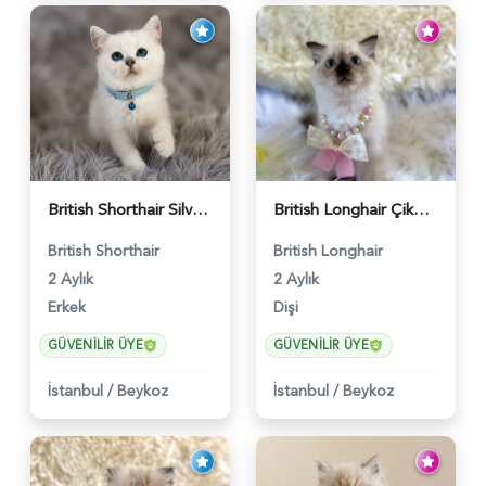
British Shorthair Silver Point Erkek 2 Aylık - 6122
British Longhair Çikolata Nadir Renk Göz Kamaştırıcı - 6117
British Shorthair
British Longhair
2 Aylık
2 Aylık
Erkek
Dişi
GÜVENILIR ÜYE
GÜVENILIR ÜYE
İstanbul
/
Beykoz
İstanbul
/
Beykoz