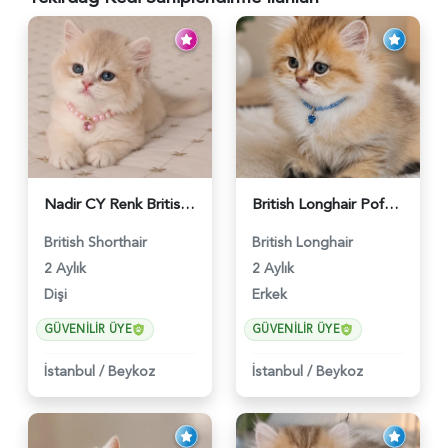
Nadir CY Renk British Shorthair Prensesimiz - 6483
British Longhair Pofuduk Yakışıklımız - 6481
British Shorthair
British Longhair
2 Aylık
2 Aylık
Dişi
Erkek
GÜVENILIR ÜYE
GÜVENILIR ÜYE
İstanbul
/
Beykoz
İstanbul
/
Beykoz