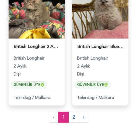
British Longhair 2 Aylık Dişi Yuva Arıyor - 460
British Longhair Blue Point Safkan Kızımız 2 Aylık - 461
British Longhair
British Longhair
2 Aylık
2 Aylık
Dişi
Dişi
GÜVENILIR ÜYE
GÜVENILIR ÜYE
Tekirdağ
/
Malkara
Tekirdağ
/
Malkara
‹
1
2
›