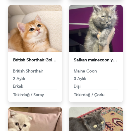
British Shorthair Golden - 4275
Safkan mainecoon yavrular Smoke - 3826
British Shorthair
Maine Coon
2 Aylık
3 Aylık
Erkek
Dişi
Tekirdağ
/
Saray
Tekirdağ
/
Çorlu