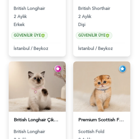
British Longhair
British Shorthair
2 Aylık
2 Aylık
Erkek
Dişi
GÜVENILIR ÜYE
GÜVENILIR ÜYE
İstanbul
/
Beykoz
İstanbul
/
Beykoz
British Longhair Çikolatalı Sütlü Dişi Yavrumuz - 6347
Premium Scottish Fold Golden Yavru - 6400
British Longhair
Scottish Fold