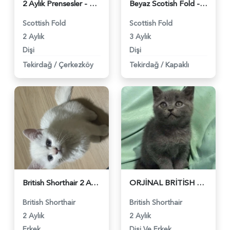
2 Aylık Prensesler - 3452
Beyaz Scotish Fold - 2739
Scottish Fold
Scottish Fold
2 Aylık
3 Aylık
Dişi
Dişi
Tekirdağ
/
Çerkezköy
Tekirdağ
/
Kapaklı
British Shorthair 2 AYlık Yavrularımız - 981
ORJİNAL BRİTİSH SHORTHAİR YAVRULARIMIZ - 453
British Shorthair
British Shorthair
2 Aylık
2 Aylık
Erkek
Dişi Ve Erkek