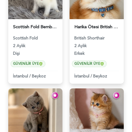
Scottish Fold Bembeyaz Pembe Burun Yavrumuz - 6120
Harika Ötesi British Longhair Golden Parlayan Yıldız - 6141
Scottish Fold
British Shorthair
2 Aylık
2 Aylık
Dişi
Erkek
GÜVENILIR ÜYE
GÜVENILIR ÜYE
İstanbul
/
Beykoz
İstanbul
/
Beykoz