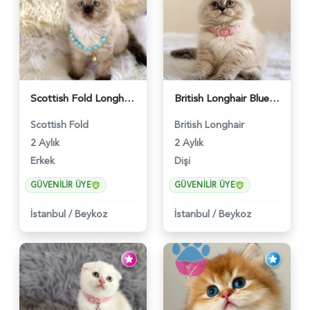
Scottish Fold Longhair Çikolata Erkek Yavrumuz - 6119
British Longhair Blue Point Afrodit Yuva Arıyor - 6118
Scottish Fold
British Longhair
2 Aylık
2 Aylık
Erkek
Dişi
GÜVENILIR ÜYE
GÜVENILIR ÜYE
İstanbul
/
Beykoz
İstanbul
/
Beykoz