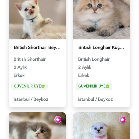
British Shorthair Beyaz Pamuksu Yavrumuz - 6419
British Longhair Küçük Prens Yuva Arıyor - 6480
British Shorthair
British Longhair
2 Aylık
2 Aylık
Erkek
Erkek
GÜVENILIR ÜYE
GÜVENILIR ÜYE
İstanbul
/
Beykoz
İstanbul
/
Beykoz