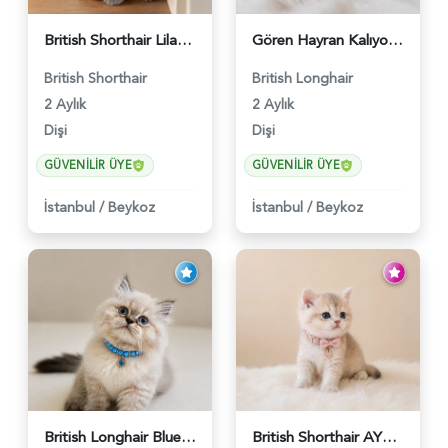
British Shorthair Lilac Dişi Tatlı Kızımız - 5236
Gören Hayran Kalıyor! British Longhair Golden Dişi - 6345
British Shorthair
British Longhair
2 Aylık
2 Aylık
Dişi
Dişi
GÜVENILIR ÜYE
GÜVENILIR ÜYE
İstanbul
/
Beykoz
İstanbul
/
Beykoz
British Longhair Blue Point Erkek Pofuduk Yavrumuz - 6348
British Shorthair AY12 Güzel Kızımız - 6349