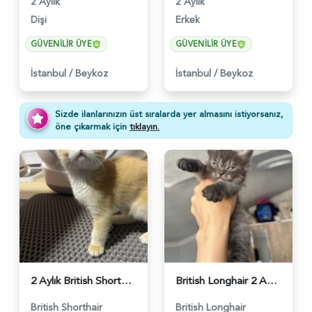
2 Aylık
2 Aylık
Dişi
Erkek
GÜVENILIR ÜYE
GÜVENILIR ÜYE
İstanbul
/
Beykoz
İstanbul
/
Beykoz
Sizde ilanlarınızın üst sıralarda yer almasını istiyorsanız,
öne çıkarmak için
tıklayın.
2 Aylık British Shorthair Aşılı - 6145
British Longhair 2 Aylık - 6041
British Shorthair
British Longhair