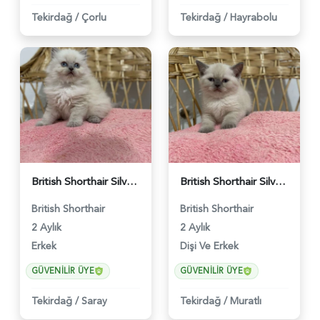
Tekirdağ
/
Çorlu
Tekirdağ
/
Hayrabolu
British Shorthair Silver Ns11 Erkek Yavru - 456
British Shorthair Silver Ns11 Safkan Yavrularımız - 457
British Shorthair
British Shorthair
2 Aylık
2 Aylık
Erkek
Dişi Ve Erkek
GÜVENILIR ÜYE
GÜVENILIR ÜYE
Tekirdağ
/
Saray
Tekirdağ
/
Muratlı