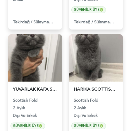
GÜVENILIR ÜYE
Tekirdağ
/
Süleymanpaşa
Tekirdağ
/
Süleymanpaşa
YUVARLAK KAFA SCOTTİSH FOLD DİŞİ VE ERKEK - 454
HARİKA SCOTTİSH FOLD YAVRULARIMIZ - 455
Scottish Fold
Scottish Fold
2 Aylık
2 Aylık
Dişi Ve Erkek
Dişi Ve Erkek
GÜVENILIR ÜYE
GÜVENILIR ÜYE