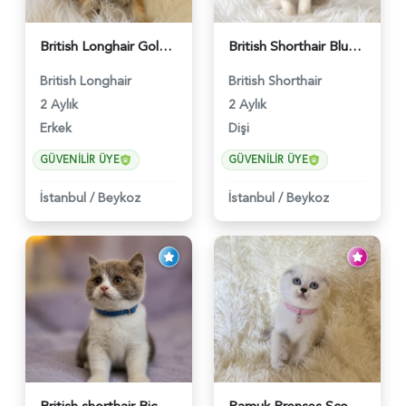
British Longhair Golden Erkek Yavrumuz - 5910
British Shorthair Blue Point Kızımız 2 Aylık - 5149
British Longhair
British Shorthair
2 Aylık
2 Aylık
Erkek
Dişi
GÜVENILIR ÜYE
GÜVENILIR ÜYE
İstanbul
/
Beykoz
İstanbul
/
Beykoz