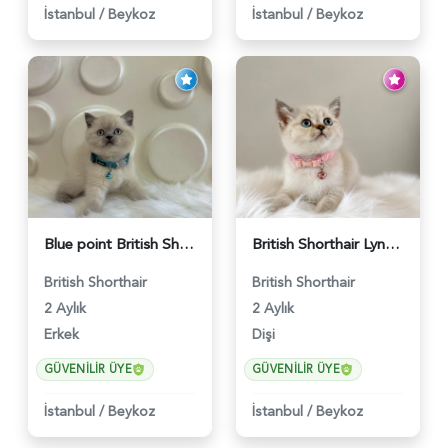
İstanbul
/
Beykoz
İstanbul
/
Beykoz
Blue point British Shorthair Kedim 2 Aylık - 4132
British Shorthair Lynx Point Dişi Yavrumuz Yuva Arıyor - 5148
British Shorthair
British Shorthair
2 Aylık
2 Aylık
Erkek
Dişi
GÜVENILIR ÜYE
GÜVENILIR ÜYE
İstanbul
/
Beykoz
İstanbul
/
Beykoz