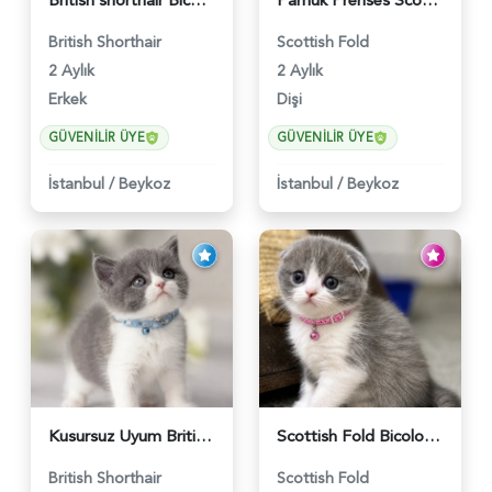
British shorthair Bicolor Lilac Erkek - 5905
Pamuk Prenses Scottish Fold Maviş Yavrumuz - 6009
British Shorthair
Scottish Fold
2 Aylık
2 Aylık
Erkek
Dişi
GÜVENILIR ÜYE
GÜVENILIR ÜYE
İstanbul
/
Beykoz
İstanbul
/
Beykoz
Kusursuz Uyum British Shorthair Bi Color Erkek - 6011
Scottish Fold Bicolor Lilac Dişi - 6014
British Shorthair
Scottish Fold