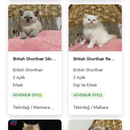
British Shorthair Silver Ns11 Erkek Yavru - 458
British Shorthair Red Point Yavrularımız 2 Aylık - 459
British Shorthair
British Shorthair
2 Aylık
2 Aylık
Erkek
Dişi Ve Erkek
GÜVENILIR ÜYE
GÜVENILIR ÜYE
Tekirdağ
/
Marmara Ereğlisi
Tekirdağ
/
Malkara