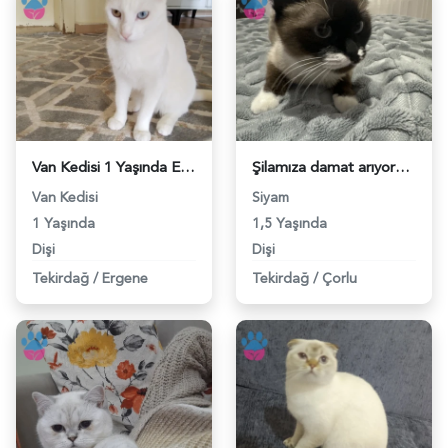
Van Kedisi 1 Yaşında Eş Arıyor - 118983422
Şilamıza damat arıyoruz - 118983031
Van Kedisi
Siyam
1 Yaşında
1,5 Yaşında
Dişi
Dişi
Tekirdağ
/
Ergene
Tekirdağ
/
Çorlu