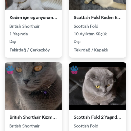
Kedim için eş arıyorum - 118982915
Scottish Fold Kedim Eş Arıyor - 118982678
British Shorthair
Scottish Fold
1 Yaşında
10 Aylıktan Küçük
Dişi
Dişi
Tekirdağ
/
Çerkezköy
Tekirdağ
/
Kapaklı
British Shorthair Kızıma Eş Arıyorum - 118982486
Scottish Fold 2 Yaşında Eş Arıyoruz - 118982418
British Shorthair
Scottish Fold