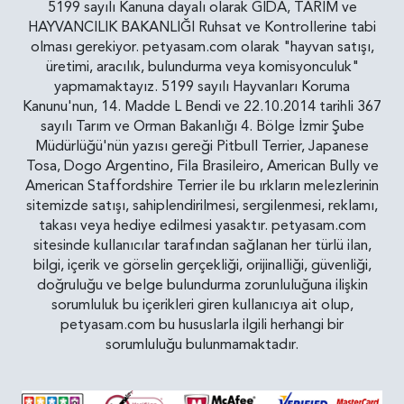
5199 sayılı Kanuna dayalı olarak GIDA, TARIM ve
HAYVANCILIK BAKANLIĞI Ruhsat ve Kontrollerine tabi
olması gerekiyor. petyasam.com olarak "hayvan satışı,
üretimi, aracılık, bulundurma veya komisyonculuk"
yapmamaktayız. 5199 sayılı Hayvanları Koruma
Kanunu'nun, 14. Madde L Bendi ve 22.10.2014 tarihli 367
sayılı Tarım ve Orman Bakanlığı 4. Bölge İzmir Şube
Müdürlüğü'nün yazısı gereği Pitbull Terrier, Japanese
Tosa, Dogo Argentino, Fila Brasileiro, American Bully ve
American Staffordshire Terrier ile bu ırkların melezlerinin
sitemizde satışı, sahiplendirilmesi, sergilenmesi, reklamı,
takası veya hediye edilmesi yasaktır. petyasam.com
sitesinde kullanıcılar tarafından sağlanan her türlü ilan,
bilgi, içerik ve görselin gerçekliği, orijinalliği, güvenliği,
doğruluğu ve belge bulundurma zorunluluğuna ilişkin
sorumluluk bu içerikleri giren kullanıcıya ait olup,
petyasam.com bu hususlarla ilgili herhangi bir
sorumluluğu bulunmamaktadır.