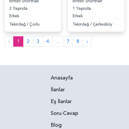
British Shorthair
British Shorthair
2 Yaşında
1 Yaşında
Erkek
Erkek
Tekirdağ
/
Çorlu
Tekirdağ
/
Çerkezköy
‹
1
2
3
4
...
7
8
›
Anasayfa
İlanlar
Eş İlanlar
Soru-Cevap
Blog