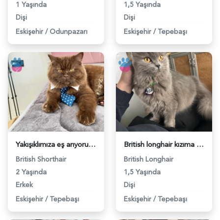
1 Yaşında
1,5 Yaşında
Dişi
Dişi
Eskişehir
/
Odunpazarı
Eskişehir
/
Tepebaşı
Yakışıklımıza eş arıyoruz - 118983057
British longhair kızıma eş arıyorum kızgınlık dönemde - 118982989
British Shorthair
British Longhair
2 Yaşında
1,5 Yaşında
Erkek
Dişi
Eskişehir
/
Tepebaşı
Eskişehir
/
Tepebaşı