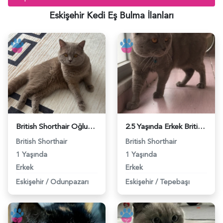
Eskişehir Kedi Eş Bulma İlanları
British Shorthair Oğlumuza eş arıyoruz - 118984638
2.5 Yaşında Erkek British Eş Arıyorum - 118984595
British Shorthair
British Shorthair
1 Yaşında
1 Yaşında
Erkek
Erkek
Eskişehir
/
Odunpazarı
Eskişehir
/
Tepebaşı