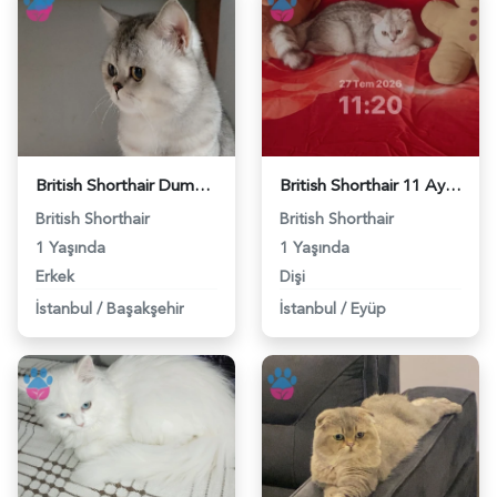
British Shorthair Duma Eş Arıyorum - 118984650
British Shorthair 11 Aylık Kızım Eş Arıyor - 118984640
British Shorthair
British Shorthair
1 Yaşında
1 Yaşında
Erkek
Dişi
İstanbul
/
Başakşehir
İstanbul
/
Eyüp