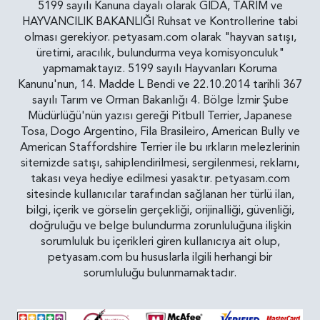
5199 sayılı Kanuna dayalı olarak GIDA, TARIM ve
HAYVANCILIK BAKANLIĞI Ruhsat ve Kontrollerine tabi
olması gerekiyor. petyasam.com olarak "hayvan satışı,
üretimi, aracılık, bulundurma veya komisyonculuk"
yapmamaktayız. 5199 sayılı Hayvanları Koruma
Kanunu'nun, 14. Madde L Bendi ve 22.10.2014 tarihli 367
sayılı Tarım ve Orman Bakanlığı 4. Bölge İzmir Şube
Müdürlüğü'nün yazısı gereği Pitbull Terrier, Japanese
Tosa, Dogo Argentino, Fila Brasileiro, American Bully ve
American Staffordshire Terrier ile bu ırkların melezlerinin
sitemizde satışı, sahiplendirilmesi, sergilenmesi, reklamı,
takası veya hediye edilmesi yasaktır. petyasam.com
sitesinde kullanıcılar tarafından sağlanan her türlü ilan,
bilgi, içerik ve görselin gerçekliği, orijinalliği, güvenliği,
doğruluğu ve belge bulundurma zorunluluğuna ilişkin
sorumluluk bu içerikleri giren kullanıcıya ait olup,
petyasam.com bu hususlarla ilgili herhangi bir
sorumluluğu bulunmamaktadır.