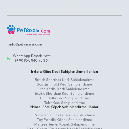
info@petyasam.com
WhatsApp Destek Hattı
(+90 850 840 90 36)
Irklara Göre Kedi Sahiplendirme İlanları
British Shorthair Kedi Sahiplendirme
Scottish Fold Kedi Sahiplendirme
İran Kedisi Kedi Sahiplendirme
Exotic Shorthair Kedi Sahiplendirme
Chinchilla Kedi Sahiplendirme
Tekir Kedi Sahiplendirme
Irklara Göre Köpek Sahiplendirme İlanları
Pomeranian Po Köpek Sahiplendirme
Toy Poodle Köpek Sahiplendirme
Maltese Terrier Köpek Sahiplendirme