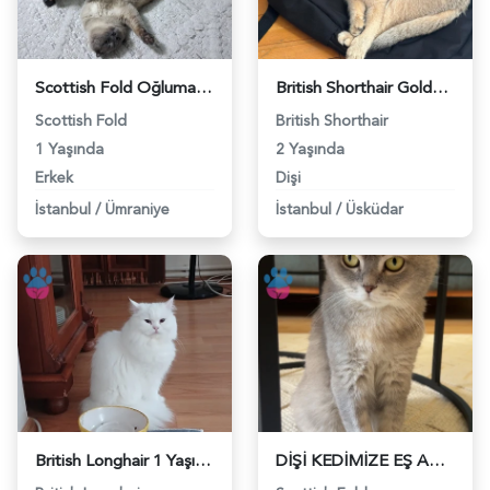
Scottish Fold Oğluma Eş Arıyoruz - 118984566
British Shorthair Golden Kedime Golden Eş Arıyor - 118984560
Scottish Fold
British Shorthair
1 Yaşında
2 Yaşında
Erkek
Dişi
İstanbul
/
Ümraniye
İstanbul
/
Üsküdar
British Longhair 1 Yaşında Dişi Kızgınlıkta - 118984561
DİŞİ KEDİMİZE EŞ ARIYORUZ - 118984555