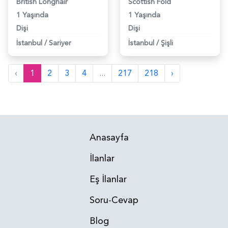
British Longhair
Scottish Fold
1 Yaşında
1 Yaşında
Dişi
Dişi
İstanbul
/
Sariyer
İstanbul
/
Şişli
‹
1
2
3
4
...
217
218
›
Anasayfa
İlanlar
Eş İlanlar
Soru-Cevap
Blog