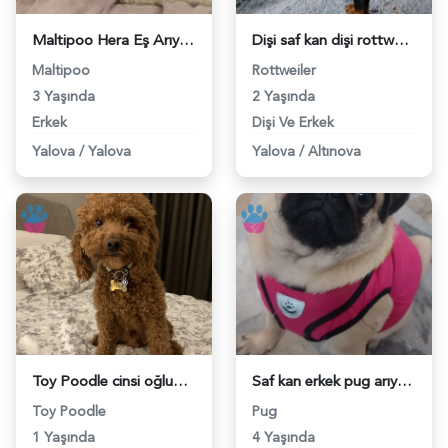
Maltipoo Hera Eş Arıyor - 1178
Dişi saf kan dişi rottweilera eş yakın şehirlerden - 118973186
Maltipoo
Rottweiler
3 Yaşında
2 Yaşında
Erkek
Dişi Ve Erkek
Yalova
/
Yalova
Yalova
/
Altınova
Toy Poodle cinsi oğluma eş arıyorum - 118969814
Saf kan erkek pug arıyoruz - 118964476
Toy Poodle
Pug
1 Yaşında
4 Yaşında