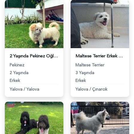
2 Yaşında Pekinez Oğlumuza Eş Arıyoruz - 9382
Maltese Terrier Erkek Köpeğime Eş Arıyorum - 9395
Pekinez
Maltese Terrier
2 Yaşında
3 Yaşında
Erkek
Erkek
Yalova
/
Yalova
Yalova
/
Çınarcık