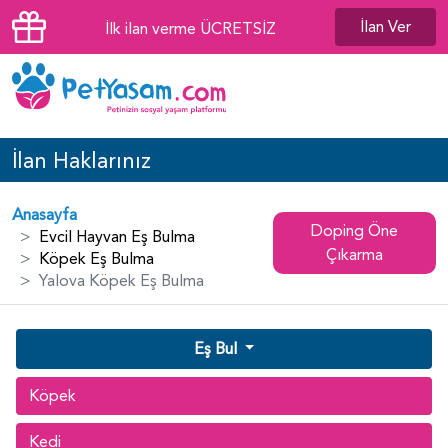
İlan Ver
İlk ilan verme ÜCRETSİZ
İlan Haklarınız
Anasayfa
Doping Öne
Evcil Hayvan Eş Bulma
Çıkarma
Köpek Eş Bulma
Yalova Köpek Eş Bulma
Eş Bul
Köpek
Kedi