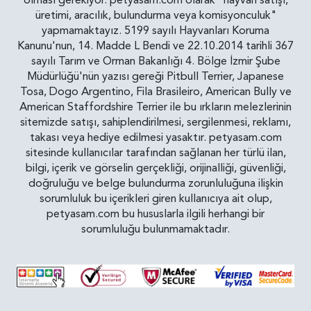
olması gerekiyor. petyasam.com olarak "hayvan satışı,
üretimi, aracılık, bulundurma veya komisyonculuk"
yapmamaktayız. 5199 sayılı Hayvanları Koruma
Kanunu'nun, 14. Madde L Bendi ve 22.10.2014 tarihli 367
sayılı Tarım ve Orman Bakanlığı 4. Bölge İzmir Şube
Müdürlüğü'nün yazısı gereği Pitbull Terrier, Japanese
Tosa, Dogo Argentino, Fila Brasileiro, American Bully ve
American Staffordshire Terrier ile bu ırkların melezlerinin
sitemizde satışı, sahiplendirilmesi, sergilenmesi, reklamı,
takası veya hediye edilmesi yasaktır. petyasam.com
sitesinde kullanıcılar tarafından sağlanan her türlü ilan,
bilgi, içerik ve görselin gerçekliği, orijinalliği, güvenliği,
doğruluğu ve belge bulundurma zorunluluğuna ilişkin
sorumluluk bu içerikleri giren kullanıcıya ait olup,
petyasam.com bu hususlarla ilgili herhangi bir
sorumluluğu bulunmamaktadır.