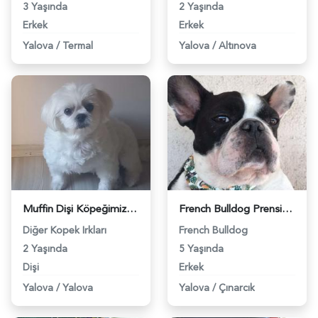
3 Yaşında
2 Yaşında
Erkek
Erkek
Yalova
/
Termal
Yalova
/
Altınova
Muffin Dişi Köpeğimize Eş Arıyoruz - 6303
French Bulldog Prensimize Safkan Prenses Eş Arıyoruz - 7726
Diğer Kopek Irkları
French Bulldog
2 Yaşında
5 Yaşında
Dişi
Erkek
Yalova
/
Yalova
Yalova
/
Çınarcık