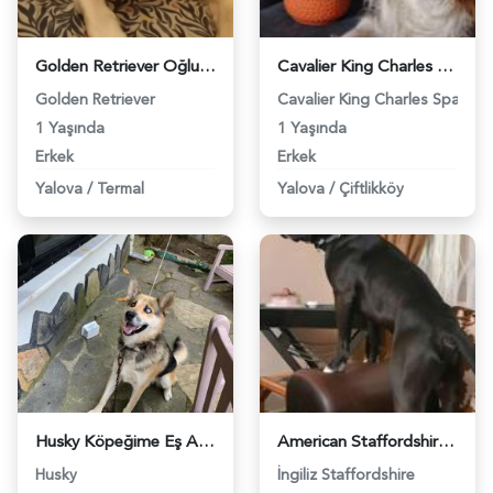
Golden Retriever Oğlumuza Eş Arıyoruz - 3177
Cavalier King Charles 15 Aylık Oğluma Eş Arıyorum - 3947
Golden Retriever
Cavalier King Charles Spaniel
1 Yaşında
1 Yaşında
Erkek
Erkek
Yalova
/
Termal
Yalova
/
Çiftlikköy
Husky Köpeğime Eş Arıyorum - 4502
American Staffordshire Oğluma Güzel Bir Eş Arıyoruz - 5451
Husky
İngiliz Staffordshire