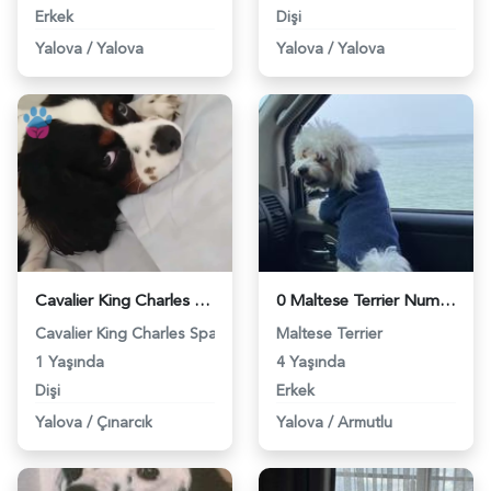
Erkek
Dişi
Yalova
/
Yalova
Yalova
/
Yalova
Cavalier King Charles Kızıma Eş Arıyorum - 1377
0 Maltese Terrier Numara Bir Dişi Eş İstiyorum - 1703
Cavalier King Charles Spaniel
Maltese Terrier
1 Yaşında
4 Yaşında
Dişi
Erkek
Yalova
/
Çınarcık
Yalova
/
Armutlu