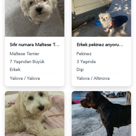
Sıfır numara Maltese Terrier köpeğime dişi eş arıyorum - 118982458
Erkek pekinez arıyorum - 118980897
Maltese Terrier
Pekinez
7 Yaşından Büyük
3 Yaşında
Erkek
Dişi
Yalova
/
Yalova
Yalova
/
Altınova