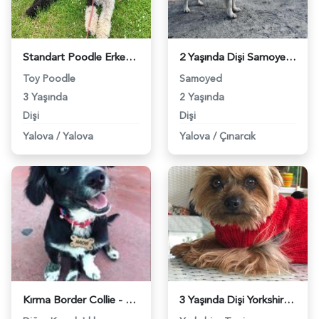
Standart Poodle Erkek Eş Arıyoruz - 10084
2 Yaşında Dişi Samoyed Safkan Köpeğimize Eş Arıyoruz - 10741
Toy Poodle
Samoyed
3 Yaşında
2 Yaşında
Dişi
Dişi
Yalova
/
Yalova
Yalova
/
Çınarcık
Kırma Border Collie - 10916
3 Yaşında Dişi Yorkshire Terrier’ime Eş Arıyorum - 11115