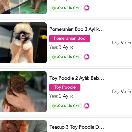
GÜVENILIR ÜYE
Pomeranian Boo 3 Aylık Hazır Yavrular - 6020
Pomeranian Boo
Dişi Ve E
3 Aylık
Yaşı:
GÜVENILIR ÜYE
Toy Poodle 2 Aylık Bebeğimiz - 6176
Toy Poodle
Dişi Ve E
2 Aylık
Yaşı:
GÜVENILIR ÜYE
Teacup 3 Toy Poodle Dişi ve Erkek Yavru - 5963