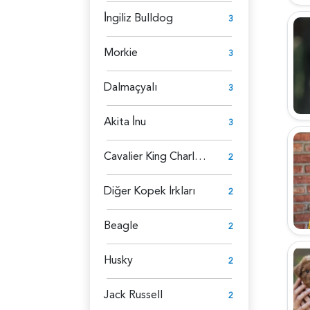
İ̇ngiliz Bulldog
3
Morkie
3
Dalmaçyalı
3
Akita İ̇nu
3
Cavalier King Charles Spaniel
2
Diğer Kopek İrkları
2
Beagle
2
Husky
2
Jack Russell
2