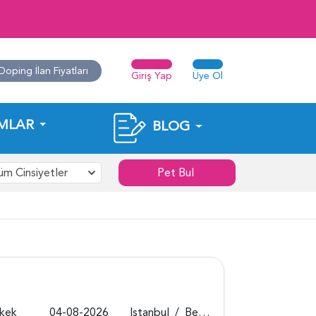
Doping İlan Fiyatları
Giriş Yap
Üye Ol
MLAR
BLOG
üm Cinsiyetler
Pet Bul
rkek
04-08-2026
Istanbul
/
Beykoz