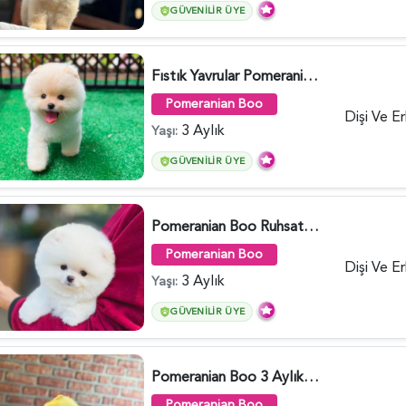
GÜVENILIR ÜYE
Fıstık Yavrular Pomeranian Boo - 6032
Pomeranian Boo
Dişi Ve E
3 Aylık
Yaşı:
GÜVENILIR ÜYE
Pomeranian Boo Ruhsatlı Çiftlikten - 6027
Pomeranian Boo
Dişi Ve E
3 Aylık
Yaşı:
GÜVENILIR ÜYE
Pomeranian Boo 3 Aylık Safkan Yavrularımız - 6022
Pomeranian Boo