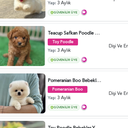
3 Aylık
Yaşı:
GÜVENILIR ÜYE
Teacup Safkan Poodle Yavrularımız - 5971
Toy Poodle
Dişi Ve E
3 Aylık
Yaşı:
GÜVENILIR ÜYE
Pomeranian Boo Bebekler 2 Aylıklar - 6021
Pomeranian Boo
Dişi Ve E
3 Aylık
Yaşı:
GÜVENILIR ÜYE
Toy Poodle Bebekler Yuva Arıyor - 5970