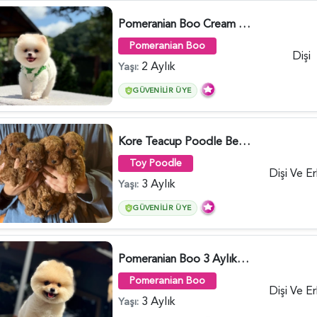
Pomeranian Boo Cream Beyaz Yavrumuz - 6251
Pomeranian Boo
Dişi
2 Aylık
Yaşı:
GÜVENILIR ÜYE
Kore Teacup Poodle Bebekler - 6428
Toy Poodle
Dişi Ve E
3 Aylık
Yaşı:
GÜVENILIR ÜYE
Pomeranian Boo 3 Aylık Bebek Yavrular - 6178
Pomeranian Boo
Dişi Ve E
3 Aylık
Yaşı: