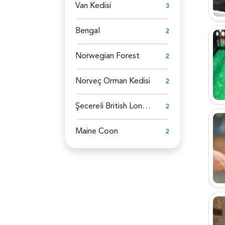
Van Kedisi
3
Bengal
2
Norwegian Forest
2
Norveç Orman Kedisi
2
Şecereli British Longhair
2
Maine Coon
2