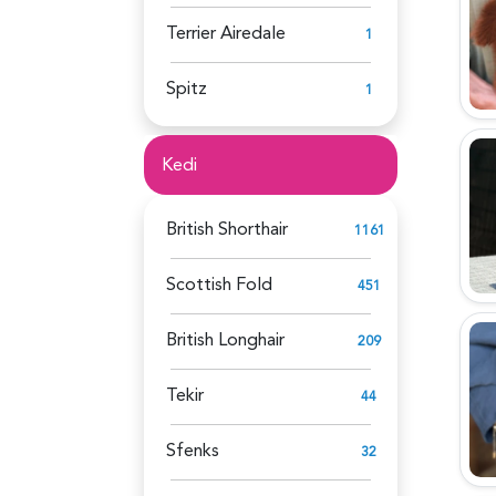
Terrier Airedale
1
Spitz
1
Kedi
British Shorthair
1161
Scottish Fold
451
British Longhair
209
Tekir
44
Sfenks
32