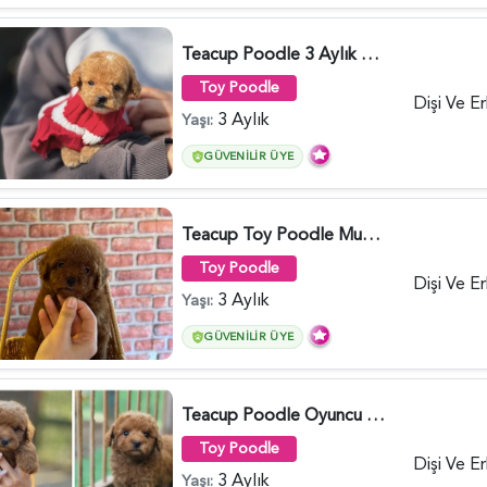
Teacup Poodle 3 Aylık Bebeğimiz - 5960
Toy Poodle
Dişi Ve E
3 Aylık
Yaşı:
GÜVENILIR ÜYE
Teacup Toy Poodle Muhteşem Kalite Yavrular - 5895
Toy Poodle
Dişi Ve E
3 Aylık
Yaşı:
GÜVENILIR ÜYE
Teacup Poodle Oyuncu Yavrularımız - 5966
Toy Poodle
Dişi Ve E
3 Aylık
Yaşı: