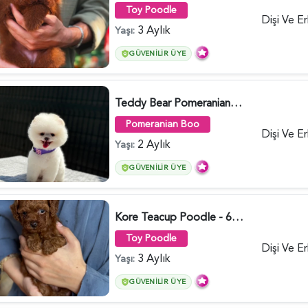
Toy Poodle
Dişi Ve E
3 Aylık
Yaşı:
GÜVENILIR ÜYE
Teddy Bear Pomeranian Boo Yavrumuz Ruhsatlı Çiftlik - 6247
Pomeranian Boo
Dişi Ve E
2 Aylık
Yaşı:
GÜVENILIR ÜYE
Kore Teacup Poodle - 6424
Toy Poodle
Dişi Ve E
3 Aylık
Yaşı:
GÜVENILIR ÜYE