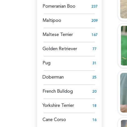
Pomeranian Boo
237
Maltipoo
209
Maltese Terrier
167
Golden Retriever
77
Pug
31
Doberman
25
French Bulldog
20
Yorkshire Terrier
18
Cane Corso
16