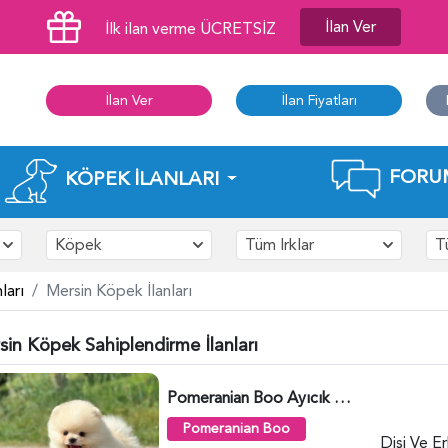
İlan Ver
İlk ilan verme ÜCRETSİZ
İlan Ver
İlan Fiyatları
FORU
KÖPEK İLANLARI
Köpek
Tüm Irklar
T
ları
Mersin Köpek İlanları
sin Köpek Sahiplendirme İlanları
Pomeranian Boo Ayıcık Surat Yavrularımız - 6025
Pomeranian Boo
Dişi Ve E