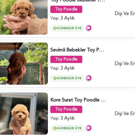
Toy Poodle
Dişi Ve E
3 Aylık
Yaşı:
GÜVENILIR ÜYE
Sevimli Bebekler Toy Poodle - 5964
Toy Poodle
Dişi Ve E
3 Aylık
Yaşı:
GÜVENILIR ÜYE
Kore Surat Toy Poodle Dişi ve Erkek Yavrular - 5896
Toy Poodle
Dişi Ve E
3 Aylık
Yaşı:
GÜVENILIR ÜYE