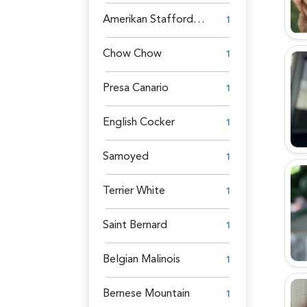
Amerikan Staffordshire
1
Chow Chow
1
Presa Canario
1
English Cocker
1
Samoyed
1
Terrier White
1
Saint Bernard
1
Belgian Malinois
1
Bernese Mountain
1