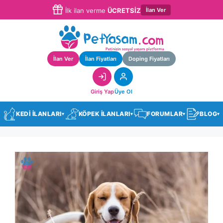
İlan Ver
İlk ilan verme
ÜCRETSİZ
İlan Ver
İlan Fiyatları
Doping Fiyatları
Giriş Yap
Üye Ol
KEDİ İLANLARI
KÖPEK İLANLARI
FORUMLAR
BLOG
▾
▾
▾
▾