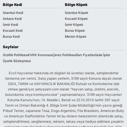
Bölge Kedi
Bölge Köpek
İstanbul Kedi
İstanbul Köpek
Ankara Kedi
Kocaeli Köpek
İzmir Kedi
İzmir Köpek
Kocaeli Kedi
Bursa Köpek
Bursa Kedi
Mersin Köpek
Sayfalar
Gizlilik Politikası
KVKK Koruması
Çerez Politikası
İlan Fiyatları
İade İptal
Üyelik Sözleşmesi
Evcil hayvanlar hakkında ırk bilgileri ile ücretsiz olarak, sahiplendirme
ilanlarına yer veririz. Satış yapan yerlerin, 5199 sayılı Kanuna dayalı olarak
GIDA, TARIM ve HAYVANCILIK BAKANLIĞI Ruhsat ve Kontrollerine tabi
olması gerekiyor. petyasam.com olarak "hayvan satışı, üretimi, aracılık,
bulundurma veya komisyonculuk" yapmamaktayız. 5199 sayılı Hayvanları
Koruma Kanunu'nun, 14. Madde L Bendi ve 22.10.2014 tarihli 367 sayılı
Tarım ve Orman Bakanlığı 4. Bölge İzmir Şube Müdürlüğü'nün yazısı gereği
Pitbull Terrier, Japanese Tosa, Dogo Argentino, Fila Brasileiro, American Bully
ve American Staffordshire Terrier ile bu ırkların melezlerinin sitemizde satışı,
sahiplendirilmesi, sergilenmesi, reklamı, takası veya hediye edilmesi yasaktır.
petyasam.com sitesinde kullanıcılar tarafından sağlanan her türlü ilan, bilgi,