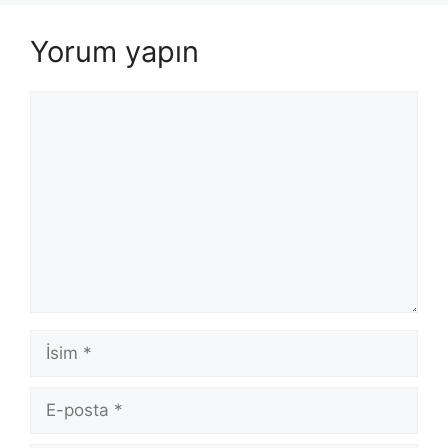
Yorum yapın
Yorum
İsim
E-
posta