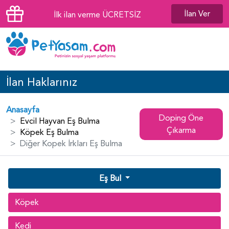
İlan Ver
İlk ilan verme ÜCRETSİZ
İlan Haklarınız
Anasayfa
Doping Öne
Evcil Hayvan Eş Bulma
Çıkarma
Köpek Eş Bulma
Diğer Kopek İrkları Eş Bulma
Eş Bul
Köpek
Kedi