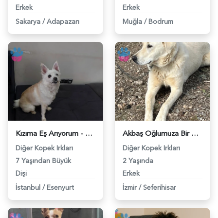
Erkek
Erkek
Sakarya
/
Adapazarı
Muğla
/
Bodrum
Kızıma Eş Arıyorum - 118981246
Akbaş Oğlumuza Bir Dişi Eş Arıyoruz - 118979807
Diğer Kopek Irkları
Diğer Kopek Irkları
7 Yaşından Büyük
2 Yaşında
Dişi
Erkek
İstanbul
/
Esenyurt
İzmir
/
Seferihisar