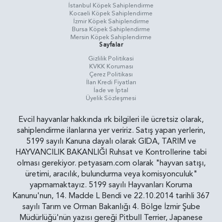
İstanbul Köpek Sahiplendirme
Kocaeli Köpek Sahiplendirme
İzmir Köpek Sahiplendirme
Bursa Köpek Sahiplendirme
Mersin Köpek Sahiplendirme
Sayfalar
Gizlilik Politikasi
KVKK Koruması
Çerez Politikası
İlan Kredi Fiyatları
İade ve İptal
Üyelik Sözleşmesi
Evcil hayvanlar hakkında ırk bilgileri ile ücretsiz olarak,
sahiplendirme ilanlarına yer veririz. Satış yapan yerlerin,
5199 sayılı Kanuna dayalı olarak GIDA, TARIM ve
HAYVANCILIK BAKANLIĞI Ruhsat ve Kontrollerine tabi
olması gerekiyor. petyasam.com olarak "hayvan satışı,
üretimi, aracılık, bulundurma veya komisyonculuk"
yapmamaktayız. 5199 sayılı Hayvanları Koruma
Kanunu'nun, 14. Madde L Bendi ve 22.10.2014 tarihli 367
sayılı Tarım ve Orman Bakanlığı 4. Bölge İzmir Şube
Müdürlüğü'nün yazısı gereği Pitbull Terrier, Japanese