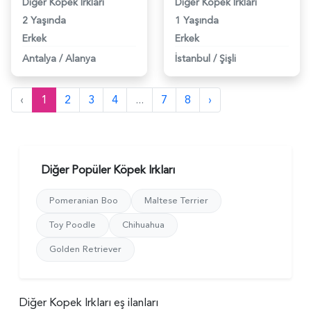
Diğer Kopek Irkları
Diğer Kopek Irkları
2 Yaşında
1 Yaşında
Erkek
Erkek
Antalya
/
Alanya
İstanbul
/
Şişli
‹
1
2
3
4
...
7
8
›
Diğer Popüler Köpek Irkları
Pomeranian Boo
Maltese Terrier
Toy Poodle
Chihuahua
Golden Retriever
Diğer Kopek Irkları eş ilanları