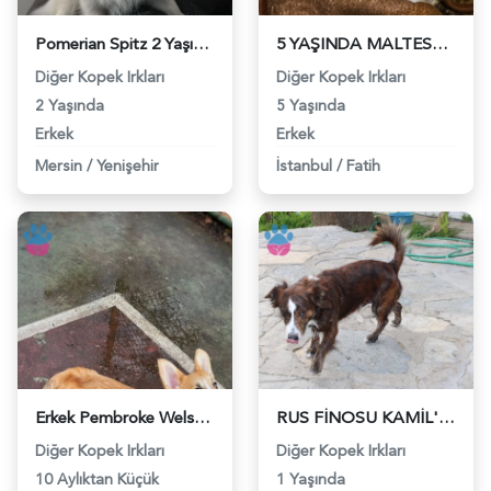
Pomerian Spitz 2 Yaşında Eş Arıyor - 118983452
5 YAŞINDA MALTESE TERRİER ERKEK - 118983143
Diğer Kopek Irkları
Diğer Kopek Irkları
2 Yaşında
5 Yaşında
Erkek
Erkek
Mersin
/
Yenişehir
İstanbul
/
Fatih
Erkek Pembroke Welsh Corgi için eş - 118982439
RUS FİNOSU KAMİL'E EŞ ARIYORUZ - 118982055
Diğer Kopek Irkları
Diğer Kopek Irkları
10 Aylıktan Küçük
1 Yaşında