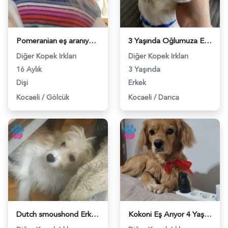
Pomeranian eş aranıyor - 118969789
3 Yaşında Oğlumuza Eş Arıyoruz Kızgınlıkta - 118969186
Diğer Kopek Irkları
Diğer Kopek Irkları
16 Aylık
3 Yaşında
Dişi
Erkek
Kocaeli
/
Gölcük
Kocaeli
/
Darıca
Dutch smoushond Erkek Köpeğime Eş Arıyorum - 118965904
Kokoni Eş Arıyor 4 Yaşında - 118961408