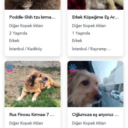
Poddle-Shih tzu kırma 2.5 yaşında erkek köpeğime dişi - 118977431
Erkek Köpeğime Eş Arıyorum – İstanbul Bayrampaşa - 118977385
Diğer Kopek Irkları
Diğer Kopek Irkları
2 Yaşında
1 Yaşında
Erkek
Erkek
İstanbul
/
Kadiköy
İstanbul
/
Bayrampaşa
Rus Finosu Kırması 7 Yaşında Eş Arıyor - 118974974
Oğlumuza eş arıyoruz - 118974706
Diğer Kopek Irkları
Diğer Kopek Irkları