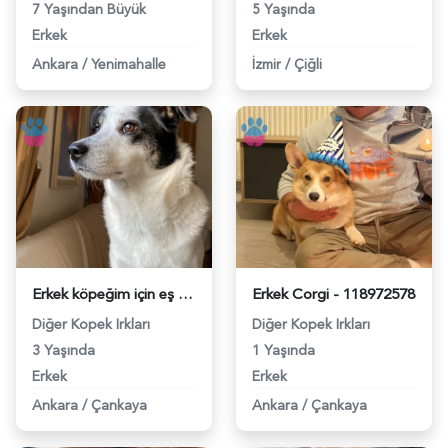
7 Yaşından Büyük
5 Yaşında
Erkek
Erkek
Ankara
/
Yenimahalle
İzmir
/
Çiğli
Erkek köpeğim için eş arıyorum - 118974466
Erkek Corgi - 118972578
Diğer Kopek Irkları
Diğer Kopek Irkları
3 Yaşında
1 Yaşında
Erkek
Erkek
Ankara
/
Çankaya
Ankara
/
Çankaya