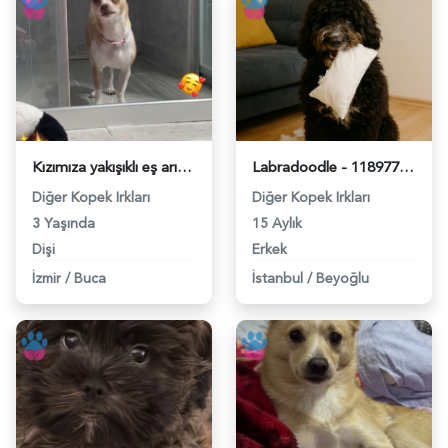
Kızımıza yakışıklı eş arıyoruz - 118979010
Labradoodle - 118977804
Diğer Kopek Irkları
Diğer Kopek Irkları
3 Yaşında
15 Aylık
Dişi
Erkek
İzmir
/
Buca
İstanbul
/
Beyoğlu