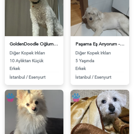
GoldenDoodle Oğluma kız arıyorum - 118983703
Paşama Eş Arıyorum - 118983492
Diğer Kopek Irkları
Diğer Kopek Irkları
10 Aylıktan Küçük
5 Yaşında
Erkek
Erkek
İstanbul
/
Esenyurt
İstanbul
/
Esenyurt