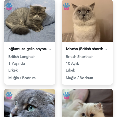
oğlumuza gelin arıyoruz:) - 118981962
Mocha (British shorthair blue point) - 118981923
British Longhair
British Shorthair
1 Yaşında
10 Aylık
Erkek
Erkek
Muğla
/
Bodrum
Muğla
/
Bodrum