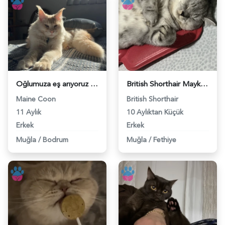
Oğlumuza eş arıyoruz - 118982951
British Shorthair Maykime eş arıyoruz - 118982908
Maine Coon
British Shorthair
11 Aylık
10 Aylıktan Küçük
Erkek
Erkek
Muğla
/
Bodrum
Muğla
/
Fethiye