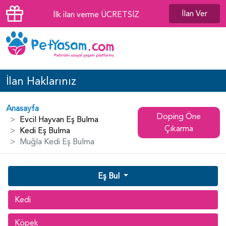
İlan Ver
İlk ilan verme ÜCRETSİZ
İlan Haklarınız
Anasayfa
Doping Öne
Evcil Hayvan Eş Bulma
Çıkarma
Kedi Eş Bulma
Muğla Kedi Eş Bulma
Eş Bul
Kedi
Köpek