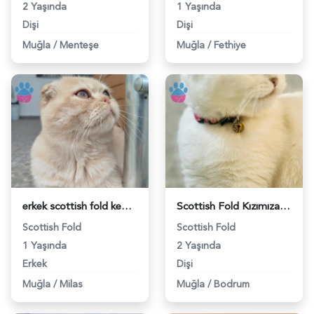
2 Yaşında
1 Yaşında
Dişi
Dişi
Muğla
/
Menteşe
Muğla
/
Fethiye
erkek scottish fold kedimize eş ariyoruz - 118982220
Scottish Fold Kızımıza eş arıyoruz - 118981966
Scottish Fold
Scottish Fold
1 Yaşında
2 Yaşında
Erkek
Dişi
Muğla
/
Milas
Muğla
/
Bodrum