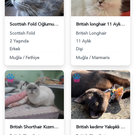
Scottish Fold Oğlumuza eş arıyoruz - 118981872
British longhair 11 Aylık Dişi Kedim Eş Arıyor - 118981757
Scottish Fold
British Longhair
2 Yaşında
11 Aylık
Erkek
Dişi
Muğla
/
Fethiye
Muğla
/
Marmaris
British Shorthair Kızım mia ya eş arıyorum - 118981417
British kedimr Yakışıklı bir eş arıyoruz - 118981228