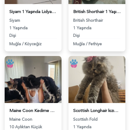
Siyam 1 Yaşında Lidyamiza Eş Arıyoruz - 118984407
British Shorthair 1 Yaşında Eş Arıyor - 118984408
Siyam
British Shorthair
1 Yaşında
1 Yaşında
Dişi
Dişi
Muğla
/
Köyceğiz
Muğla
/
Fethiye
Maine Coon Kedime Eş Arıyorum - 118984289
Scottish Longhair kızımıza erkek aday arıyoruz. - 118983931
Maine Coon
Scottish Fold
10 Aylıktan Küçük
1 Yaşında