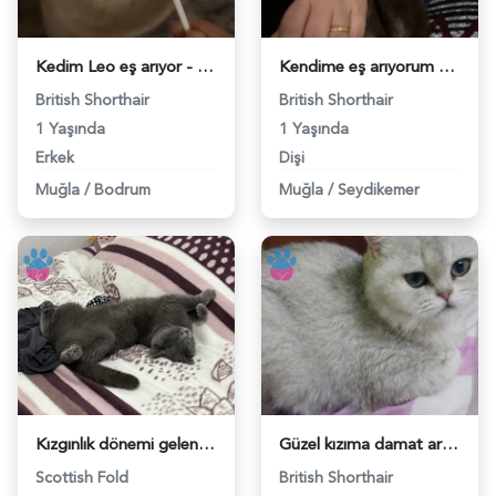
Kedim Leo eş arıyor - 118982697
Kendime eş arıyorum - 118982666
British Shorthair
British Shorthair
1 Yaşında
1 Yaşında
Erkek
Dişi
Muğla
/
Bodrum
Muğla
/
Seydikemer
Kızgınlık dönemi gelen dişi kedime damat arıyorum - 118982649
Güzel kızıma damat arıyoruz - 118982565
Scottish Fold
British Shorthair