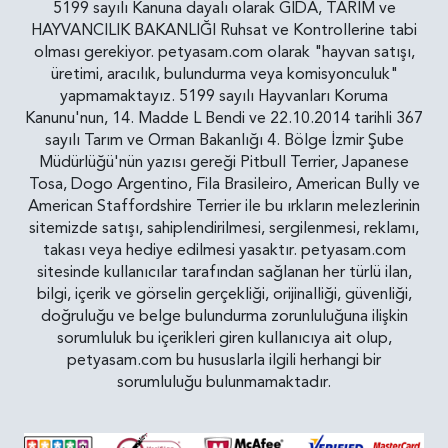
5199 sayılı Kanuna dayalı olarak GIDA, TARIM ve
HAYVANCILIK BAKANLIĞI Ruhsat ve Kontrollerine tabi
olması gerekiyor. petyasam.com olarak "hayvan satışı,
üretimi, aracılık, bulundurma veya komisyonculuk"
yapmamaktayız. 5199 sayılı Hayvanları Koruma
Kanunu'nun, 14. Madde L Bendi ve 22.10.2014 tarihli 367
sayılı Tarım ve Orman Bakanlığı 4. Bölge İzmir Şube
Müdürlüğü'nün yazısı gereği Pitbull Terrier, Japanese
Tosa, Dogo Argentino, Fila Brasileiro, American Bully ve
American Staffordshire Terrier ile bu ırkların melezlerinin
sitemizde satışı, sahiplendirilmesi, sergilenmesi, reklamı,
takası veya hediye edilmesi yasaktır. petyasam.com
sitesinde kullanıcılar tarafından sağlanan her türlü ilan,
bilgi, içerik ve görselin gerçekliği, orijinalliği, güvenliği,
doğruluğu ve belge bulundurma zorunluluğuna ilişkin
sorumluluk bu içerikleri giren kullanıcıya ait olup,
petyasam.com bu hususlarla ilgili herhangi bir
sorumluluğu bulunmamaktadır.