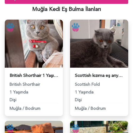
Muğla Kedi Eş Bulma İlanları
British Shorthair 1 Yaşında Eş Arıyor - 118984662
Scottish kızıma eş arıyorum - 118984476
British Shorthair
Scottish Fold
1 Yaşında
1 Yaşında
Dişi
Dişi
Muğla
/
Bodrum
Muğla
/
Bodrum