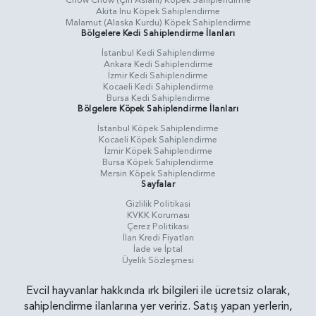
Chow Chow (Çin Aslanı) Köpek Sahiplendirme
Akita Inu Köpek Sahiplendirme
Malamut (Alaska Kurdu) Köpek Sahiplendirme
Bölgelere Kedi Sahiplendirme İlanları
İstanbul Kedi Sahiplendirme
Ankara Kedi Sahiplendirme
İzmir Kedi Sahiplendirme
Kocaeli Kedi Sahiplendirme
Bursa Kedi Sahiplendirme
Bölgelere Köpek Sahiplendirme İlanları
İstanbul Köpek Sahiplendirme
Kocaeli Köpek Sahiplendirme
İzmir Köpek Sahiplendirme
Bursa Köpek Sahiplendirme
Mersin Köpek Sahiplendirme
Sayfalar
Gizlilik Politikasi
KVKK Koruması
Çerez Politikası
İlan Kredi Fiyatları
İade ve İptal
Üyelik Sözleşmesi
Evcil hayvanlar hakkında ırk bilgileri ile ücretsiz olarak,
sahiplendirme ilanlarına yer veririz. Satış yapan yerlerin,