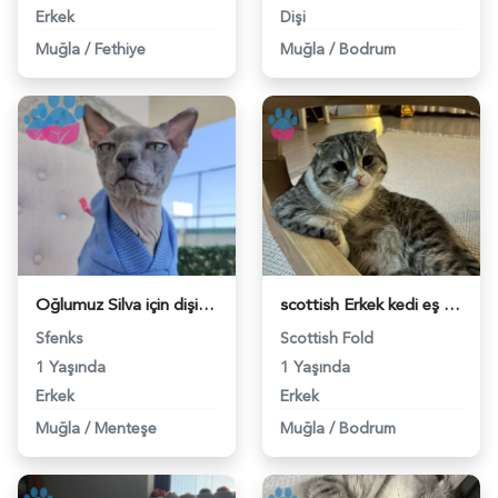
Erkek
Dişi
Muğla
/
Fethiye
Muğla
/
Bodrum
Oğlumuz Silva için dişi Sfenks arıyoruz - 118983419
scottish Erkek kedi eş arıyoruz - 118983117
Sfenks
Scottish Fold
1 Yaşında
1 Yaşında
Erkek
Erkek
Muğla
/
Menteşe
Muğla
/
Bodrum