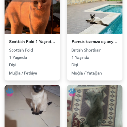
Scottish Fold 1 Yaşında Dişi Kızgınlıkta - 118984446
Pamuk kızımıza eş arıyoruz - 118984410
Scottish Fold
British Shorthair
1 Yaşında
1 Yaşında
Dişi
Dişi
Muğla
/
Fethiye
Muğla
/
Yatağan