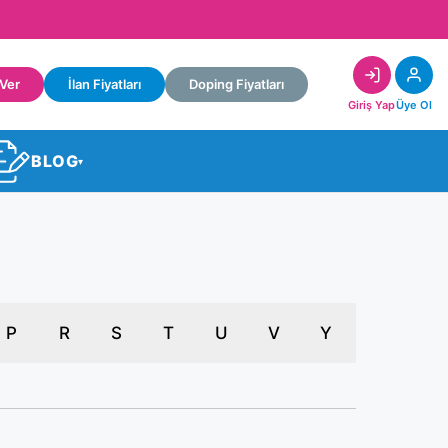
 Ver
İlan Fiyatları
Doping Fiyatları
Giriş Yap
Üye Ol
BLOG
▾
P
R
S
T
U
V
Y