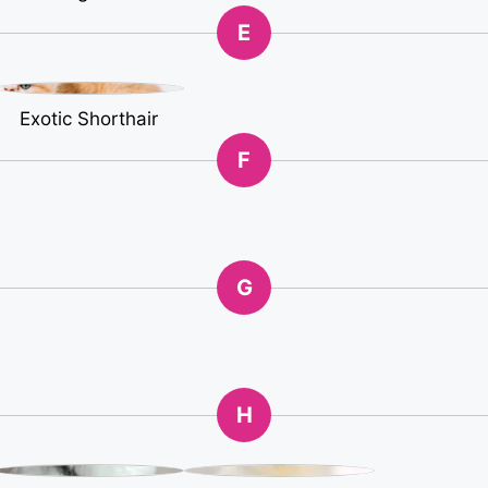
E
Exotic Shorthair
F
G
H