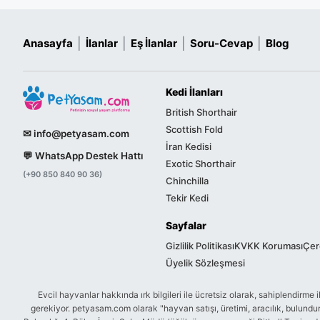
|
|
|
|
Anasayfa
İlanlar
Eş İlanlar
Soru-Cevap
Blog
Kedi İlanları
British Shorthair
Scottish Fold
✉ info@petyasam.com
İran Kedisi
💬 WhatsApp Destek Hattı
Exotic Shorthair
(+90 850 840 90 36)
Chinchilla
Tekir Kedi
Sayfalar
Gizlilik Politikası
KVKK Koruması
Çere
Üyelik Sözleşmesi
Evcil hayvanlar hakkında ırk bilgileri ile ücretsiz olarak, sahiplendir
gerekiyor. petyasam.com olarak "hayvan satışı, üretimi, aracılık, bulu