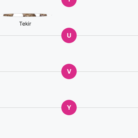
Tekir
U
V
Y