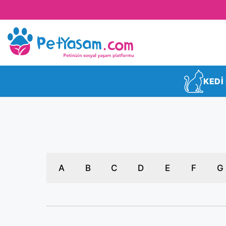
KEDİ
A
B
C
D
E
F
G