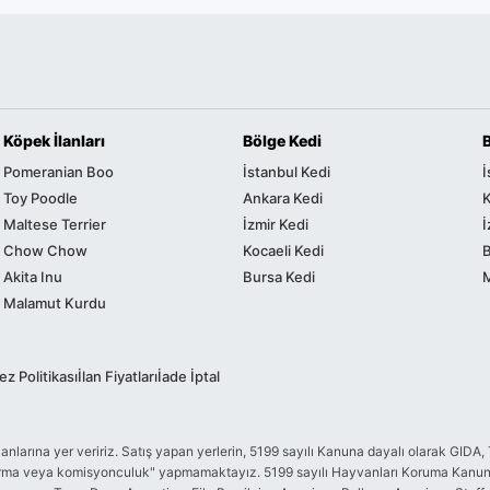
Köpek İlanları
Bölge Kedi
Pomeranian Boo
İstanbul Kedi
İ
Toy Poodle
Ankara Kedi
K
Maltese Terrier
İzmir Kedi
İ
Chow Chow
Kocaeli Kedi
Akita Inu
Bursa Kedi
Malamut Kurdu
z Politikası
İlan Fiyatları
İade İptal
me ilanlarına yer veririz. Satış yapan yerlerin, 5199 sayılı Kanuna dayalı olarak 
ndurma veya komisyonculuk" yapmamaktayız. 5199 sayılı Hayvanları Koruma Kanunu