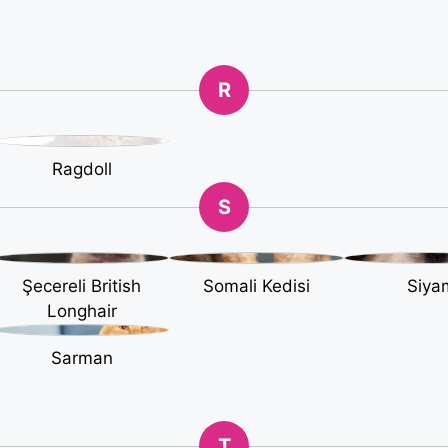
R
Ragdoll
S
Şecereli British
Somali Kedisi
Siya
Longhair
Sarman
T