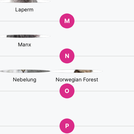
Laperm
M
Manx
N
Nebelung
Norwegian Forest
O
P