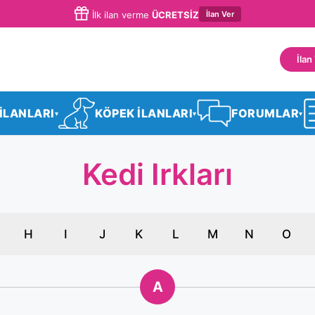
İlan Ver
İlk ilan verme
ÜCRETSİZ
İlan
 İLANLARI
KÖPEK İLANLARI
FORUMLAR
▾
▾
▾
Kedi Irkları
H
I
J
K
L
M
N
O
A