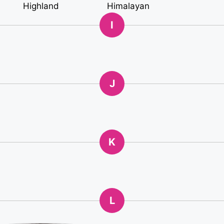
Highland
Himalayan
I
J
K
L