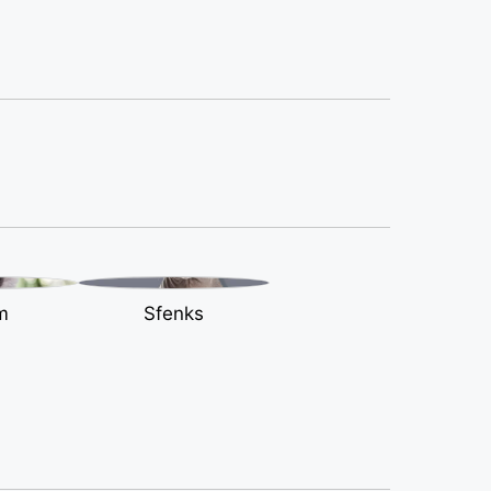
m
Sfenks