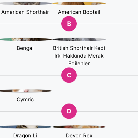
American Shorthair
American Bobtail
B
Bengal
British Shorthair Kedi
Irkı Hakkında Merak
Edilenler
C
Cymric
D
Dragon Li
Devon Rex