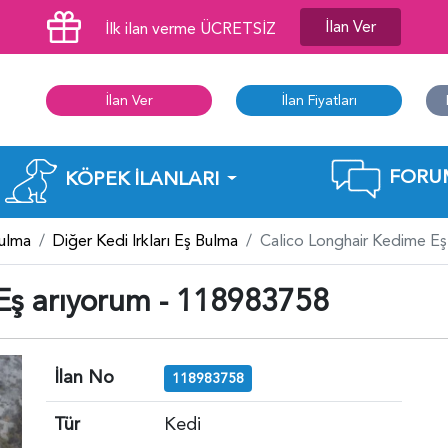
İlan Ver
İlk ilan verme ÜCRETSİZ
İlan Ver
İlan Fiyatları
FORU
KÖPEK İLANLARI
Bulma
Diğer Kedi Irkları Eş Bulma
Calico Longhair Kedime E
Eş arıyorum - 118983758
İlan No
118983758
Tür
Kedi