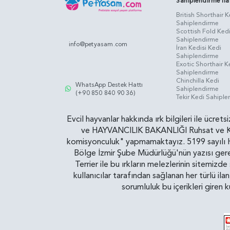
Sahiplendirme İla
British Shorthair K
Sahiplendirme
Scottish Fold Ked
Sahiplendirme
info@petyasam.com
İran Kedisi Kedi
Sahiplendirme
Exotic Shorthair K
Sahiplendirme
Chinchilla Kedi
WhatsApp Destek Hattı
Sahiplendirme
(+90 850 840 90 36)
Tekir Kedi Sahipl
Evcil hayvanlar hakkında ırk bilgileri ile ücret
ve HAYVANCILIK BAKANLIĞI Ruhsat ve Kontr
komisyonculuk" yapmamaktayız. 5199 sayılı Ha
Bölge İzmir Şube Müdürlüğü'nün yazısı gereğ
Terrier ile bu ırkların melezlerinin sitemizd
kullanıcılar tarafından sağlanan her türlü ila
sorumluluk bu içerikleri giren 