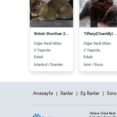
British Shorthair 2 Yaşında Kedim Eş Arıyor - 118981689
Tiffany(Chantilly) Zeytin Eş Arıyor -
Diğer Kedi Irkları
Diğer Kedi Irkları
2 Yaşında
2 Yaşında
Erkek
Erkek
İstanbul
/
Esenler
İzmir
/
Buca
Anasayfa
İlanlar
Eş İlanlar
Soru
|
|
|
Irklara Göre Kedi