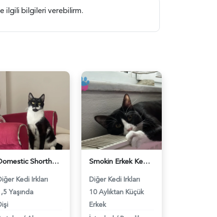
gili bilgileri verebilirm.
Domestic Shorthair cinsi kızıma erkek arıyoruz - 118983676
Smokin Erkek Kedime Eş Arıyorum - 118983254
iğer Kedi Irkları
Diğer Kedi Irkları
1,5 Yaşında
10 Aylıktan Küçük
işi
Erkek