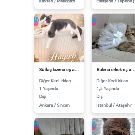
Kayseri
/
Melikgazi
Eskişehir
/
Tepebaş
Sütlaç kızıma eş arıyorum - 118982978
Balıma erkek eş arıyoruz - 1189
Diğer Kedi Irkları
Diğer Kedi Irkları
1 Yaşında
1,5 Yaşında
Dişi
Dişi
Ankara
/
Sincan
İstanbul
/
Ataşehir