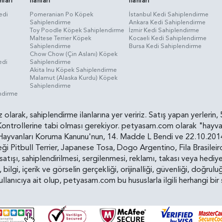
nları
İlanları
İlanları
edi
Pomeranian Po Köpek
İstanbul Kedi Sahiplendirme
Sahiplendirme
Ankara Kedi Sahiplendirme
i
Toy Poodle Köpek Sahiplendirme
İzmir Kedi Sahiplendirme
Maltese Terrier Köpek
Kocaeli Kedi Sahiplendirme
Sahiplendirme
Bursa Kedi Sahiplendirme
Chow Chow (Çin Aslanı) Köpek
edi
Sahiplendirme
Akita Inu Köpek Sahiplendirme
Malamut (Alaska Kurdu) Köpek
Sahiplendirme
endirme
siz olarak, sahiplendirme ilanlarına yer veririz. Satış yapan yerle
ollerine tabi olması gerekiyor. petyasam.com olarak "hayvan s
yvanları Koruma Kanunu'nun, 14. Madde L Bendi ve 22.10.2014 t
i Pitbull Terrier, Japanese Tosa, Dogo Argentino, Fila Brasilei
e satışı, sahiplendirilmesi, sergilenmesi, reklamı, takası veya he
n, bilgi, içerik ve görselin gerçekliği, orijinalliği, güvenliği, doğr
kullanıcıya ait olup, petyasam.com bu hususlarla ilgili herhangi 