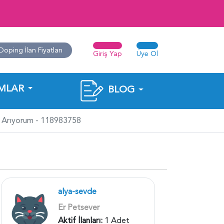
Doping İlan Fiyatları
Giriş Yap
Üye Ol
MLAR
BLOG
ş Arıyorum - 118983758
alya-sevde
Er Petsever
Aktif İlanları:
1 Adet