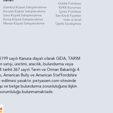
İlanları
Gizlilik Politikasi
İstanbul Köpek Sahiplendirme
KVKK Koruması
Kocaeli Köpek Sahiplendirme
Çerez Politikası
İzmir Köpek Sahiplendirme
İlan Kredi Fiyatları
Bursa Köpek Sahiplendirme
İade ve İptal
Mersin Köpek Sahiplendirme
Üyelik Sözleşmesi
rin, 5199 sayılı Kanuna dayalı olarak GIDA, TARIM
atışı, üretimi, aracılık, bulundurma veya
arihli 367 sayılı Tarım ve Orman Bakanlığı 4.
ro, American Bully ve American Staffordshire
diye edilmesi yasaktır. petyasam.com sitesinde
uluğu ve belge bulundurma zorunluluğuna ilişkin
bir sorumluluğu bulunmamaktadır.