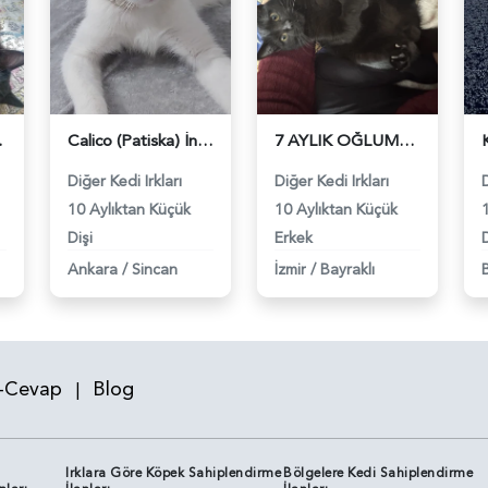
 118981690
Calico (Patiska) İnci kızıma eş arıyorum - 118981410
7 AYLIK OĞLUMA EŞ ARIYORUM - 118981375
Diğer Kedi Irkları
Diğer Kedi Irkları
D
10 Aylıktan Küçük
10 Aylıktan Küçük
Dişi
Erkek
D
Ankara
/
Sincan
İzmir
/
Bayraklı
-Cevap
Blog
|
Irklara Göre Köpek Sahiplendirme
Bölgelere Kedi Sahiplendirme