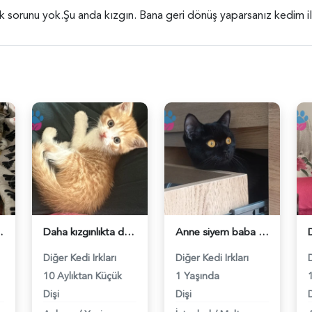
k sorunu yok.Şu anda kızgın. Bana geri dönüş yaparsanız kedim ile il
 ariyorum - 118983940
Daha kızgınlıkta değil kızımız - 118983900
Anne siyem baba british erkek damat alıyoruz - 118983718
Diğer Kedi Irkları
Diğer Kedi Irkları
D
10 Aylıktan Küçük
1 Yaşında
Dişi
Dişi
D