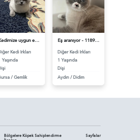
Kedimize uygun erkek eş arıyoruz - 118980903
Eş aranıyor - 118978577
iğer Kedi Irkları
Diğer Kedi Irkları
1 Yaşında
1 Yaşında
işi
Dişi
Bursa
/
Gemlik
Aydın
/
Didim
Bölgelere Köpek Sahiplendirme
Sayfalar