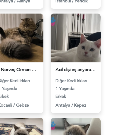
Antalya
/
Alanya
İstanbul
/
Pendik
( Norveç Orman Kedisi - Chinchilla ) Oğlumuz için eş arıyoruz - 118982075
Acil dişi eş arıyoruz - 118982009
iğer Kedi Irkları
Diğer Kedi Irkları
1 Yaşında
1 Yaşında
Erkek
Erkek
Kocaeli
/
Gebze
Antalya
/
Kepez