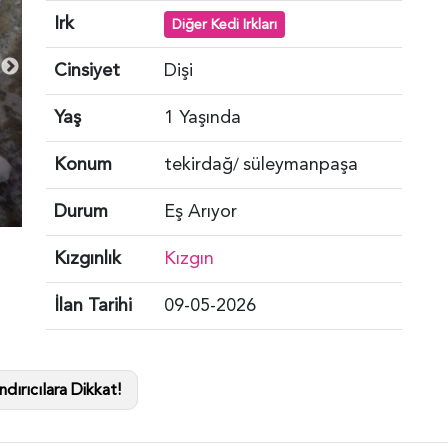
Irk
Diğer Kedi Irkları
Cinsiyet
Dişi
Yaş
1 Yaşında
Konum
tekirdağ
süleymanpaşa
/
Durum
Eş Arıyor
Kızgınlık
Kızgın
İlan Tarihi
09-05-2026
dırıcılara Dikkat!