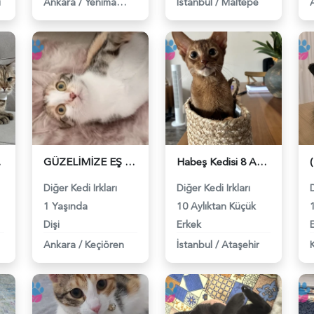
ı
Ankara
/
Yenimahalle
İstanbul
/
Maltepe
82944
GÜZELİMİZE EŞ ARIYORUZ - 118982247
Habeş Kedisi 8 Aylık Eş Arıyor - 118982241
Diğer Kedi Irkları
Diğer Kedi Irkları
D
1 Yaşında
10 Aylıktan Küçük
Dişi
Erkek
Ankara
/
Keçiören
İstanbul
/
Ataşehir