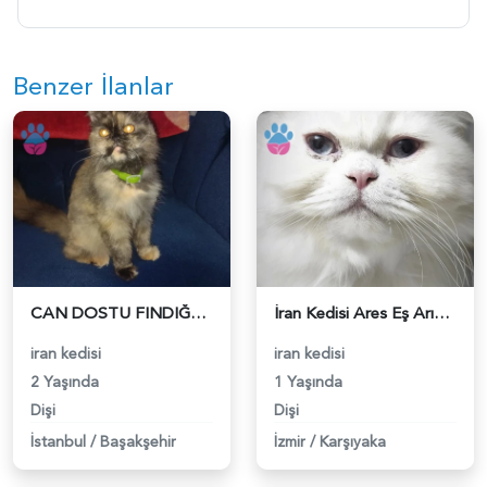
Benzer İlanlar
CAN DOSTU FINDIĞA YUVA ARIYORUZ - 118984660
İran Kedisi Ares Eş Arıyor - 118984647
iran kedisi
iran kedisi
2 Yaşında
1 Yaşında
Dişi
Dişi
İstanbul
/
Başakşehir
İzmir
/
Karşıyaka