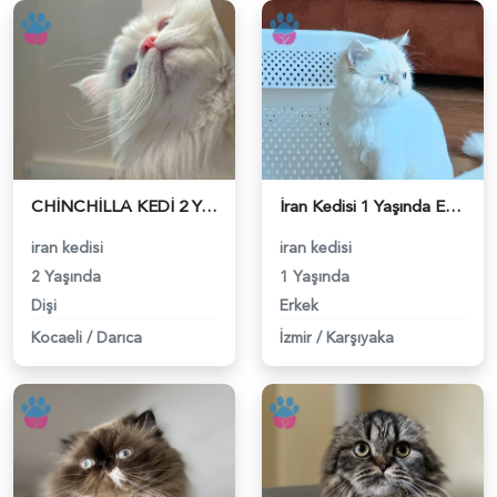
CHİNCHİLLA KEDİ 2 YAŞINDA - 118984536
İran Kedisi 1 Yaşında Eş Arıyor - 118984327
iran kedisi
iran kedisi
2 Yaşında
1 Yaşında
Dişi
Erkek
Kocaeli
/
Darıca
İzmir
/
Karşıyaka