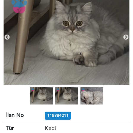
İlan No
118984011
Tür
Kedi