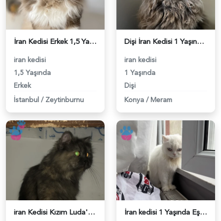
İran Kedisi Erkek 1,5 Yaşında - 118984267
Dişi İran Kedisi 1 Yaşında Eş Arıyor - 118984238
iran kedisi
iran kedisi
1,5 Yaşında
1 Yaşında
Erkek
Dişi
İstanbul
/
Zeytinburnu
Konya
/
Meram
iran Kedisi Kızım Luda'ya Eş Arıyorum - 118984081
İran kedisi 1 Yaşında Eş Arıyor - 118984014