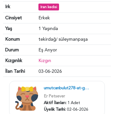
Irk
Iran kedisi
Cinsiyet
Erkek
Yaş
1 Yaşında
Konum
tekirdağ
süleymanpaşa
/
Durum
Eş Arıyor
Kızgınlık
Kızgın
İlan Tarihi
03-06-2026
umutcanbulut278-at-gmailcom
Er Petsever
Aktif İlanları:
1 Adet
Üyelik Tarihi:
02-06-2026