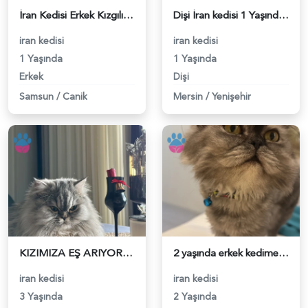
İran Kedisi Erkek Kızgılıkta - 118982892
Dişi İran kedisi 1 Yaşında Eş Arıyor - 118982850
iran kedisi
iran kedisi
1 Yaşında
1 Yaşında
Erkek
Dişi
Samsun
/
Canik
Mersin
/
Yenişehir
KIZIMIZA EŞ ARIYORUZ - 118982787
2 yaşında erkek kedime acil eş arıyoruz - 118982714
iran kedisi
iran kedisi
3 Yaşında
2 Yaşında