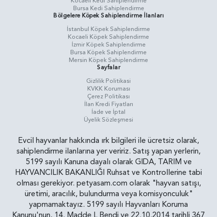
Kocaeli Kedi Sahiplendirme
Bursa Kedi Sahiplendirme
Bölgelere Köpek Sahiplendirme İlanları
İstanbul Köpek Sahiplendirme
Kocaeli Köpek Sahiplendirme
İzmir Köpek Sahiplendirme
Bursa Köpek Sahiplendirme
Mersin Köpek Sahiplendirme
Sayfalar
Gizlilik Politikasi
KVKK Koruması
Çerez Politikası
İlan Kredi Fiyatları
İade ve İptal
Üyelik Sözleşmesi
Evcil hayvanlar hakkında ırk bilgileri ile ücretsiz olarak,
sahiplendirme ilanlarına yer veririz. Satış yapan yerlerin,
5199 sayılı Kanuna dayalı olarak GIDA, TARIM ve
HAYVANCILIK BAKANLIĞI Ruhsat ve Kontrollerine tabi
olması gerekiyor. petyasam.com olarak "hayvan satışı,
üretimi, aracılık, bulundurma veya komisyonculuk"
yapmamaktayız. 5199 sayılı Hayvanları Koruma
Kanunu'nun, 14. Madde L Bendi ve 22.10.2014 tarihli 367