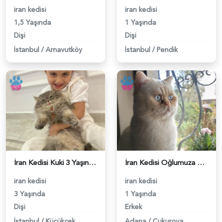
iran kedisi
iran kedisi
1,5 Yaşında
1 Yaşında
Dişi
Dişi
İstanbul
/
Arnavutköy
İstanbul
/
Pendik
İran Kedisi Kuki 3 Yaşında Eş Arıyor - 118983712
İran Kedisi Oğlumuza eş arıyoruz. - 118983149
iran kedisi
iran kedisi
3 Yaşında
1 Yaşında
Dişi
Erkek
İstanbul
/
Küçükçekmece
Adana
/
Çukurova