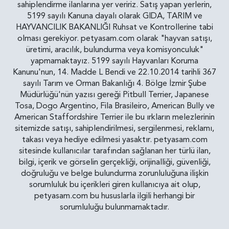
sahiplendirme ilanlarına yer veririz. Satış yapan yerlerin,
5199 sayılı Kanuna dayalı olarak GIDA, TARIM ve
HAYVANCILIK BAKANLIĞI Ruhsat ve Kontrollerine tabi
olması gerekiyor. petyasam.com olarak "hayvan satışı,
üretimi, aracılık, bulundurma veya komisyonculuk"
yapmamaktayız. 5199 sayılı Hayvanları Koruma
Kanunu'nun, 14. Madde L Bendi ve 22.10.2014 tarihli 367
sayılı Tarım ve Orman Bakanlığı 4. Bölge İzmir Şube
Müdürlüğü'nün yazısı gereği Pitbull Terrier, Japanese
Tosa, Dogo Argentino, Fila Brasileiro, American Bully ve
American Staffordshire Terrier ile bu ırkların melezlerinin
sitemizde satışı, sahiplendirilmesi, sergilenmesi, reklamı,
takası veya hediye edilmesi yasaktır. petyasam.com
sitesinde kullanıcılar tarafından sağlanan her türlü ilan,
bilgi, içerik ve görselin gerçekliği, orijinalliği, güvenliği,
doğruluğu ve belge bulundurma zorunluluğuna ilişkin
sorumluluk bu içerikleri giren kullanıcıya ait olup,
petyasam.com bu hususlarla ilgili herhangi bir
sorumluluğu bulunmamaktadır.