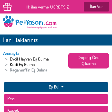
İlan Ver
İlk ilan verme ÜCRETSİZ
İlan Haklarınız
Anasayfa
Doping Öne
Evcil Hayvan Eş Bulma
Çıkarma
Kedi Eş Bulma
Ragamuffin Eş Bulma
Eş Bul
Kedi
Köpek