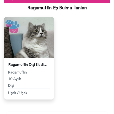
Ragamuffin Eş Bulma İlanları
Ragamuffin Dişi Kedimize Eş Arıyorum - 118974462
Ragamuffin
10 Aylık
Dişi
Uşak
/
Uşak