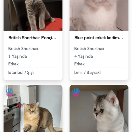
British Shorthair Ponçiğim Eş Arıyor - 118984654
Blue point erkek kedimize dişi eş arıyoruz - 118984655
British Shorthair
British Shorthair
1 Yaşında
4 Yaşında
Erkek
Erkek
İstanbul
/
Şişli
İzmir
/
Bayraklı