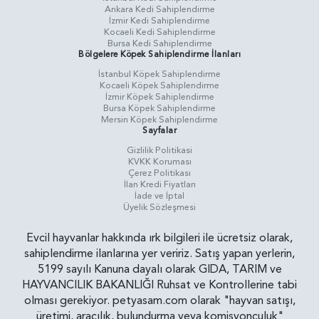
Ankara Kedi Sahiplendirme
İzmir Kedi Sahiplendirme
Kocaeli Kedi Sahiplendirme
Bursa Kedi Sahiplendirme
Bölgelere Köpek Sahiplendirme İlanları
İstanbul Köpek Sahiplendirme
Kocaeli Köpek Sahiplendirme
İzmir Köpek Sahiplendirme
Bursa Köpek Sahiplendirme
Mersin Köpek Sahiplendirme
Sayfalar
Gizlilik Politikasi
KVKK Koruması
Çerez Politikası
İlan Kredi Fiyatları
İade ve İptal
Üyelik Sözleşmesi
Evcil hayvanlar hakkında ırk bilgileri ile ücretsiz olarak,
sahiplendirme ilanlarına yer veririz. Satış yapan yerlerin,
5199 sayılı Kanuna dayalı olarak GIDA, TARIM ve
HAYVANCILIK BAKANLIĞI Ruhsat ve Kontrollerine tabi
olması gerekiyor. petyasam.com olarak "hayvan satışı,
üretimi, aracılık, bulundurma veya komisyonculuk"