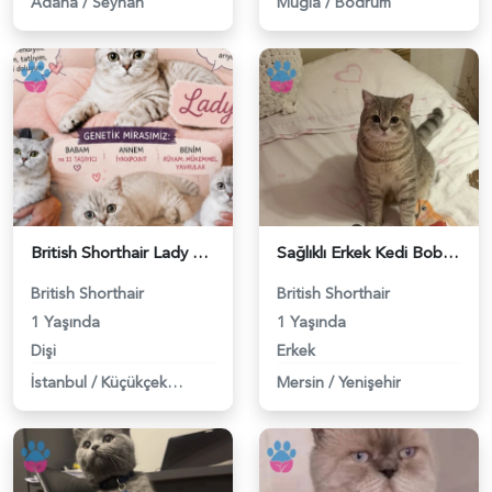
Adana
/
Seyhan
Muğla
/
Bodrum
British Shorthair Lady kociş arıyor - 118984656
Sağlıklı Erkek Kedi Bobi’ye Eş Aranıyor - 118984657
British Shorthair
British Shorthair
1 Yaşında
1 Yaşında
Dişi
Erkek
İstanbul
/
Küçükçekmece
Mersin
/
Yenişehir