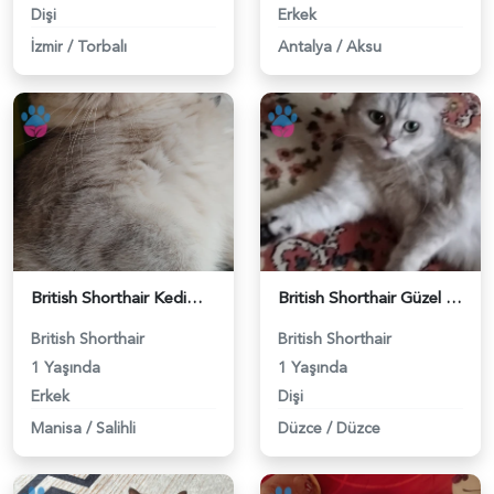
Dişi
Erkek
İzmir
/
Torbalı
Antalya
/
Aksu
British Shorthair Kedimize eş arıyoruz - 118984628
British Shorthair Güzel kızımıza eş arıyoruz - 118984633
British Shorthair
British Shorthair
1 Yaşında
1 Yaşında
Erkek
Dişi
Manisa
/
Salihli
Düzce
/
Düzce