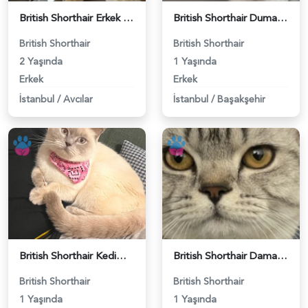
British Shorthair Erkek Kızgınlıkta - 118984651
British Shorthair Duma Eş Arıyorum - 118984650
British Shorthair
British Shorthair
2 Yaşında
1 Yaşında
Erkek
Erkek
İstanbul
/
Avcılar
İstanbul
/
Başakşehir
British Shorthair Kedime Eş Arıyorum - 118984649
British Shorthair Damadımıza Gelin Arıyoruz - 118984627
British Shorthair
British Shorthair
1 Yaşında
1 Yaşında