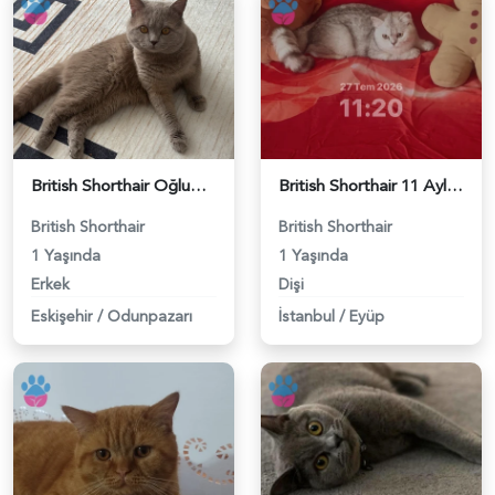
British Shorthair Oğlumuza eş arıyoruz - 118984638
British Shorthair 11 Aylık Kızım Eş Arıyor - 118984640
British Shorthair
British Shorthair
1 Yaşında
1 Yaşında
Erkek
Dişi
Eskişehir
/
Odunpazarı
İstanbul
/
Eyüp