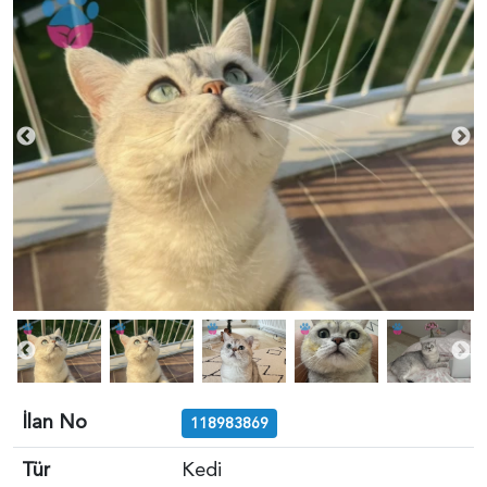
İlan No
118983869
Tür
Kedi