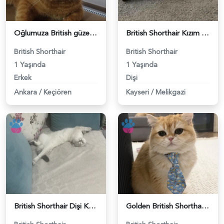
Oğlumuza British güzel dişi arıyoruz - 118984620
British Shorthair Kızım Mila'ya eş arıyorum - 118984614
British Shorthair
British Shorthair
1 Yaşında
1 Yaşında
Erkek
Dişi
Ankara
/
Keçiören
Kayseri
/
Melikgazi
British Shorthair Dişi Kedim Eş Arıyor - 118984618
Golden British Shorthair 1 Yaşında Eş Arıyor - 118984604