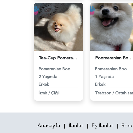
Tea-Cup Pomeranian (Boo) Erkek Köpeğim İçin Uygun Dişi Eş Aranıyor! - 118984139
Poomeranian Boo 1 Yaşında Erkek Köpeğim Eş Arıyor - 118984099
Pomeranian Boo
Pomeranian Boo
2 Yaşında
1 Yaşında
Erkek
Erkek
İzmir
/
Çiğli
Trabzon
/
Ortahisa
Anasayfa
İlanlar
Eş İlanlar
Soru
|
|
|