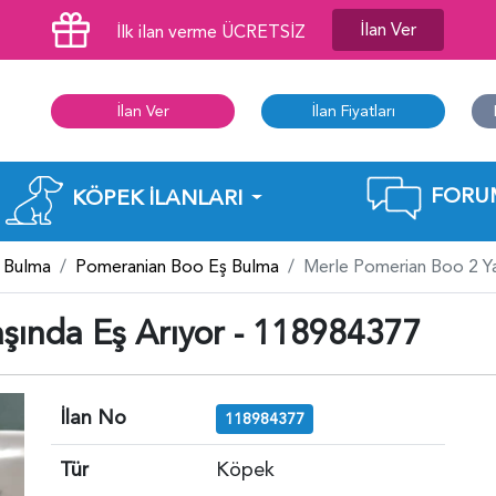
İlan Ver
İlk ilan verme ÜCRETSİZ
İlan Ver
İlan Fiyatları
FORU
KÖPEK İLANLARI
 Bulma
Pomeranian Boo Eş Bulma
Merle Pomerian Boo 2 Ya
şında Eş Arıyor - 118984377
İlan No
118984377
Tür
Köpek