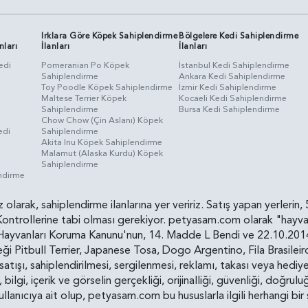
Irklara Göre Köpek Sahiplendirme
Bölgelere Kedi Sahiplendirme
nları
İlanları
İlanları
edi
Pomeranian Po Köpek
İstanbul Kedi Sahiplendirme
Sahiplendirme
Ankara Kedi Sahiplendirme
i
Toy Poodle Köpek Sahiplendirme
İzmir Kedi Sahiplendirme
Maltese Terrier Köpek
Kocaeli Kedi Sahiplendirme
Sahiplendirme
Bursa Kedi Sahiplendirme
Chow Chow (Çin Aslanı) Köpek
edi
Sahiplendirme
Akita Inu Köpek Sahiplendirme
Malamut (Alaska Kurdu) Köpek
Sahiplendirme
endirme
siz olarak, sahiplendirme ilanlarına yer veririz. Satış yapan yerle
ollerine tabi olması gerekiyor. petyasam.com olarak "hayvan s
yvanları Koruma Kanunu'nun, 14. Madde L Bendi ve 22.10.2014 t
i Pitbull Terrier, Japanese Tosa, Dogo Argentino, Fila Brasilei
e satışı, sahiplendirilmesi, sergilenmesi, reklamı, takası veya he
n, bilgi, içerik ve görselin gerçekliği, orijinalliği, güvenliği, doğr
kullanıcıya ait olup, petyasam.com bu hususlarla ilgili herhangi 