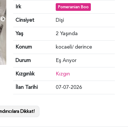
Irk
Pomeranian Boo
Cinsiyet
Dişi
Yaş
2 Yaşında
Konum
kocaeli
derince
/
Durum
Eş Arıyor
Kızgınlık
Kızgın
İlan Tarihi
07-07-2026
dırıcılara Dikkat!