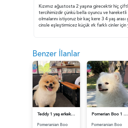
Kızımız ağustosta 2 yaşına girecektir hiç çift
tercihimizdir çünkü bella oyuncu ve hareketli
olmalarını istiyoruz bir kaç kere 3 4 yaş arası
cinsle eşleştirmicez küçük ırk farklı cinler içi
Benzer İlanlar
Teddy 1 yaş erkek - 118984673
Pomerian Boo 1 Yaşında Eş Arıyor - 118984665
Pomeranian Boo
Pomeranian Boo