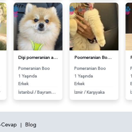
Dişi pomeranian aranıyor ciflestirmek için 3 kg - 118984387
Poomeranian Boo 1 Yaşında Köpeğim Eş Arıyor - 118984093
Pomeranian Boo
Pomeranian Boo
1 Yaşında
1 Yaşında
Erkek
Erkek
r
İstanbul
/
Bayrampaşa
İzmir
/
Karşıyaka
İ
-Cevap
Blog
|