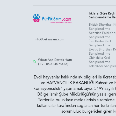
Irklara Göre Kedi
Sahiplendirme İla
British Shorthair K
Sahiplendirme
Scottish Fold Ked
Sahiplendirme
info@petyasam.com
İran Kedisi Kedi
Sahiplendirme
Exotic Shorthair K
Sahiplendirme
Chinchilla Kedi
WhatsApp Destek Hattı
Sahiplendirme
(+90 850 840 90 36)
Tekir Kedi Sahipl
Evcil hayvanlar hakkında ırk bilgileri ile ücret
ve HAYVANCILIK BAKANLIĞI Ruhsat ve Kontr
komisyonculuk" yapmamaktayız. 5199 sayılı Ha
Bölge İzmir Şube Müdürlüğü'nün yazısı gereğ
Terrier ile bu ırkların melezlerinin sitemizd
kullanıcılar tarafından sağlanan her türlü ila
sorumluluk bu içerikleri giren 