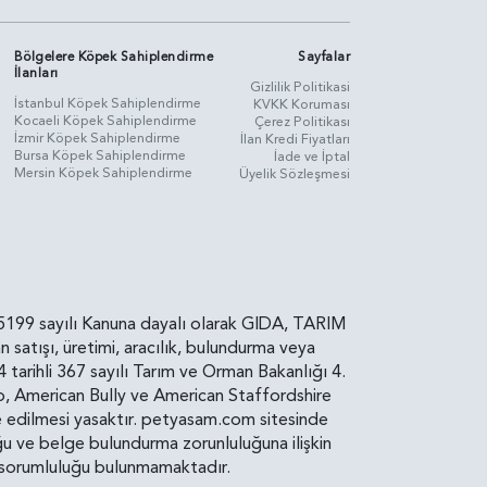
Bölgelere Köpek Sahiplendirme
Sayfalar
İlanları
Gizlilik Politikasi
İstanbul Köpek Sahiplendirme
KVKK Koruması
Kocaeli Köpek Sahiplendirme
Çerez Politikası
İzmir Köpek Sahiplendirme
İlan Kredi Fiyatları
Bursa Köpek Sahiplendirme
İade ve İptal
Mersin Köpek Sahiplendirme
Üyelik Sözleşmesi
rin, 5199 sayılı Kanuna dayalı olarak GIDA, TARIM
atışı, üretimi, aracılık, bulundurma veya
arihli 367 sayılı Tarım ve Orman Bakanlığı 4.
ro, American Bully ve American Staffordshire
diye edilmesi yasaktır. petyasam.com sitesinde
uluğu ve belge bulundurma zorunluluğuna ilişkin
bir sorumluluğu bulunmamaktadır.