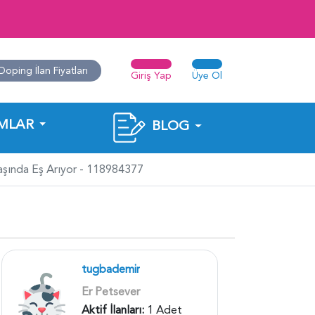
Doping İlan Fiyatları
Giriş Yap
Üye Ol
MLAR
BLOG
şında Eş Arıyor - 118984377
tugbademir
Er Petsever
Aktif İlanları:
1 Adet