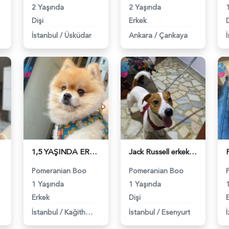
2 Yaşında
2 Yaşında
Dişi
Erkek
D
İstanbul
/
Üsküdar
Ankara
/
Çankaya
1,5 YAŞINDA ERKEK BENZER SURAT EŞ ARIYORUZ - 118984329
Jack Russell erkek 2.5 yaşında dişi arıyoruz - 118984320
Pomeranian Boo
Pomeranian Boo
1 Yaşında
1 Yaşında
Erkek
Dişi
İstanbul
/
Kağithane
İstanbul
/
Esenyurt
İ