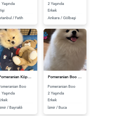
1 Yaşında
2 Yaşında
işi
Erkek
İstanbul
/
Fatih
Ankara
/
Gölbaşi
Pomeranian Köpeğimiz için Eş arıyoruz - 118984274
Pomeranian Boo Leo'ya Eş Arıyorum - 118984191
Pomeranian Boo
Pomeranian Boo
1 Yaşında
2 Yaşında
Erkek
Erkek
zmir
/
Bayraklı
İzmir
/
Buca