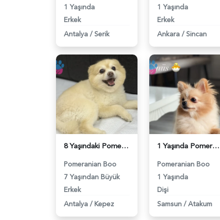
1 Yaşında
1 Yaşında
Erkek
Erkek
Antalya
/
Serik
Ankara
/
Sincan
8 Yaşındaki Pomeranian Oğlumuza Eş Arıyoruz - 118984354
1 Yaşında Pomeranian Boo Köpeğim Eş Arıyor - 118984346
Pomeranian Boo
Pomeranian Boo
7 Yaşından Büyük
1 Yaşında
Erkek
Dişi
Antalya
/
Kepez
Samsun
/
Atakum