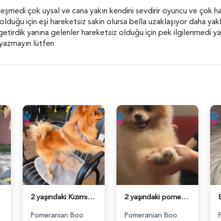
leşmedi çok uysal ve cana yakın kendini sevdirir oyuncu ve çok har
 olduğu için eşi hareketsiz sakin olursa bella uzaklaşıyor daha y
 getirdik yanına gelenler hareketsiz olduğu için pek ilgilenmedi yak
n yazmayın lütfen
2 yaşındaki Kızımıza acil damat adayı arıyoruz - 118984608
2 yaşındaki pomerinan oğluma eş arıyoruz - 118984492
Pomeranian Boo
Pomeranian Boo