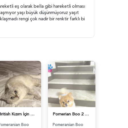
eketli eş olarak bella gibi hareketli olması
aklaşmıyor yaşı büyük düşünmüyoruz yaşıt
laşmadı rengi çok nadir bir renktir farklı bi
British Kızım İçin Eş Arıyorum - 118984411
Pomerian Boo 2 Yaşında Köpeğime Eş Arıyorum - 118984400
Pomeranian Boo
Pomeranian Boo