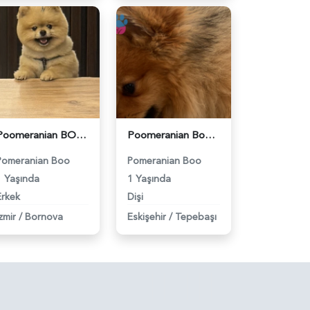
Poomeranian BOO Ayı surat dişi aramaktayız - 118984094
Poomeranian Boo 1 Yaşında Oğlum Eş Arıyorum - 118984085
Pomeranian Boo
Pomeranian Boo
1 Yaşında
1 Yaşında
Erkek
Dişi
zmir
/
Bornova
Eskişehir
/
Tepebaşı