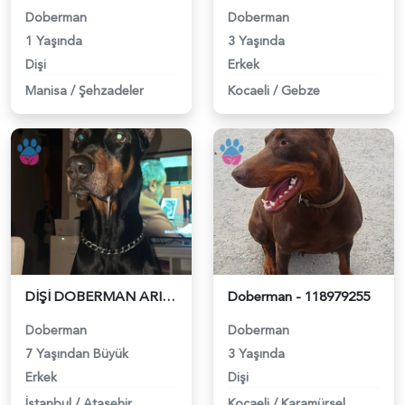
Doberman
Doberman
1 Yaşında
3 Yaşında
Dişi
Erkek
Manisa
/
Şehzadeler
Kocaeli
/
Gebze
DİŞİ DOBERMAN ARIYORUZ - 118979478
Doberman - 118979255
Doberman
Doberman
7 Yaşından Büyük
3 Yaşında
Erkek
Dişi
İstanbul
/
Ataşehir
Kocaeli
/
Karamürsel