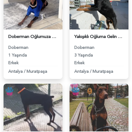
Doberman Oğlumuza Eş Arıyoruz 1 Yaşında - 118974533
Yakışıklı Oğluma Gelin Arıyoruz - 118972726
Doberman
Doberman
1 Yaşında
3 Yaşında
Erkek
Erkek
Antalya
/
Muratpaşa
Antalya
/
Muratpaşa