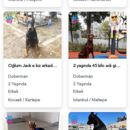
Oğlum Jack e kız arkadaş arıyoruz - 118977541
2 yaşında 45 kilo adı gibi Asil doberman - 118976550
Doberman
Doberman
2 Yaşında
2 Yaşında
Erkek
Erkek
Kocaeli
/
Kartepe
İstanbul
/
Maltepe