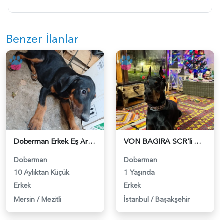
Benzer İlanlar
Doberman Erkek Eş Arıyoruz - 118984527
VON BAGİRA SCR’li OĞLUMA EŞ ARIYORUM - 118984278
Doberman
Doberman
10 Aylıktan Küçük
1 Yaşında
Erkek
Erkek
Mersin
/
Mezitli
İstanbul
/
Başakşehir