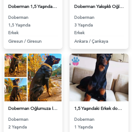
Doberman 1,5 Yaşında Eş Arıyor - 118971134
Doberman Yakışıklı Oğlum Hades İçin Eş Arıyorum - 4044
Doberman
Doberman
1,5 Yaşında
3 Yaşında
Erkek
Erkek
Giresun
/
Giresun
Ankara
/
Çankaya
Doberman Oğlumuza İzmir İçi Gelin Arıyoruz - 6704
1,5 Yaşındaki Erkek doberman için dişi arıyoruz - 8561
Doberman
Doberman
2 Yaşında
1 Yaşında