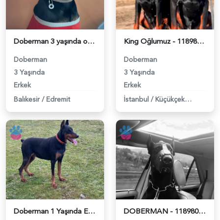
Doberman 3 yaşında oğlumuza eş arıyoruz - 118982185
King Oğlumuz - 118981930
Doberman
Doberman
3 Yaşında
3 Yaşında
Erkek
Erkek
Balıkesir
/
Edremit
İstanbul
/
Küçükçekmece
Doberman 1 Yaşında Eş Aranıyor - 118981852
DOBERMAN - 118980734