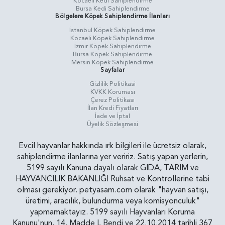
Kocaeli Kedi Sahiplendirme
Bursa Kedi Sahiplendirme
Bölgelere Köpek Sahiplendirme İlanları
İstanbul Köpek Sahiplendirme
Kocaeli Köpek Sahiplendirme
İzmir Köpek Sahiplendirme
Bursa Köpek Sahiplendirme
Mersin Köpek Sahiplendirme
Sayfalar
Gizlilik Politikasi
KVKK Koruması
Çerez Politikası
İlan Kredi Fiyatları
İade ve İptal
Üyelik Sözleşmesi
Evcil hayvanlar hakkında ırk bilgileri ile ücretsiz olarak,
sahiplendirme ilanlarına yer veririz. Satış yapan yerlerin,
5199 sayılı Kanuna dayalı olarak GIDA, TARIM ve
HAYVANCILIK BAKANLIĞI Ruhsat ve Kontrollerine tabi
olması gerekiyor. petyasam.com olarak "hayvan satışı,
üretimi, aracılık, bulundurma veya komisyonculuk"
yapmamaktayız. 5199 sayılı Hayvanları Koruma
Kanunu'nun, 14. Madde L Bendi ve 22.10.2014 tarihli 367