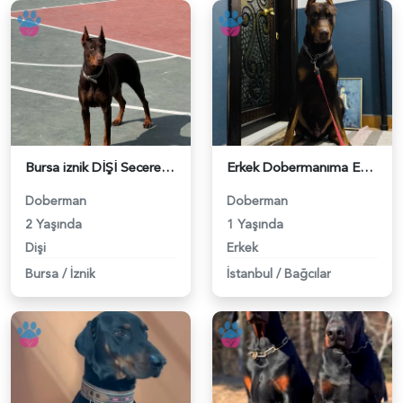
Bursa iznik DİŞİ Secereli doberman - 118983725
Erkek Dobermanıma Eş Arıyorum - 118982599
Doberman
Doberman
2 Yaşında
1 Yaşında
Dişi
Erkek
Bursa
/
İznik
İstanbul
/
Bağcılar