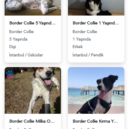
Border Collie 5 Yaşındaki Kızıma Eş Arıyorum - 3837
Border Collie 1 Yaşında Köpeğime Eş Arıyorum - 4207
Border Collie
Border Collie
5 Yaşında
1 Yaşında
Dişi
Erkek
İstanbul
/
Üsküdar
İstanbul
/
Pendik
Border Collie Milka Oğlumuza Eş Arıyoruz - 6369
Border Collie Kırma Yaklaşık 1 Yaşında Eş Arıyor - 7207