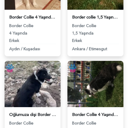
Border Collie 4 Yaşında Eş Arıyor - 118971222
Border collie 1,5 Yaşında Eş Arıyor - 118970836
Border Collie
Border Collie
4 Yaşında
1,5 Yaşında
Erkek
Erkek
Aydın
/
Kuşadası
Ankara
/
Etimesgut
Oğlumuza dişi Border Collie arıyoruz - 118970383
Border Collie 4 Yaşında Eş Arıyor - 118965909
Border Collie
Border Collie