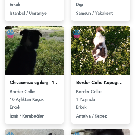
Erkek
Dişi
İstanbul
/
Ümraniye
Samsun
/
Yakakent
Chivasımıza eş ilanj - 118976715
Bordor Collie Köpeğime Eş Arıyorum - 118975469
Border Collie
Border Collie
10 Aylıktan Küçük
1 Yaşında
Erkek
Erkek
İzmir
/
Karabağlar
Antalya
/
Kepez