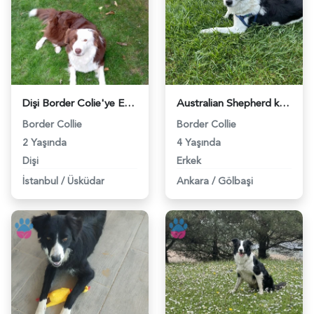
Dişi Border Colie'ye Eş Aranıyor - 118981878
Australian Shepherd köpeğimiz için eş arıyoruz - 118979942
Border Collie
Border Collie
2 Yaşında
4 Yaşında
Dişi
Erkek
İstanbul
/
Üsküdar
Ankara
/
Gölbaşi