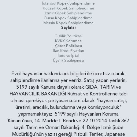
İstanbul Köpek Sahiplendirme
Kocaeli Köpek Sahiplendirme
İzmir Köpek Sahiplendirme
Bursa Köpek Sahiplendirme
Mersin Köpek Sahiplendirme
Sayfalar
Gizlilik Politikasi
KVKK Koruması
Çerez Politikası
İlan Kredi Fiyatları
İade ve İptal
Üyelik Sözleşmesi
Evcil hayvanlar hakkında ırk bilgileri ile ücretsiz olarak,
sahiplendirme ilanlarına yer veririz. Satış yapan yerlerin,
5199 sayılı Kanuna dayalı olarak GIDA, TARIM ve
HAYVANCILIK BAKANLIĞI Ruhsat ve Kontrollerine tabi
olması gerekiyor. petyasam.com olarak "hayvan satışı,
üretimi, aracılık, bulundurma veya komisyonculuk"
yapmamaktayız. 5199 sayılı Hayvanları Koruma
Kanunu'nun, 14. Madde L Bendi ve 22.10.2014 tarihli 367
sayılı Tarım ve Orman Bakanlığı 4. Bölge İzmir Şube
Müdürlüğü'nün yazısı gereği Pitbull Terrier, Japanese