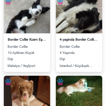
Border Collie Kızım Eş Arıyor - 118975134
4 yaşinda Border Collie Nini Hanıma Eş arıyoruz. - 118973584
Border Collie
Border Collie
10 Aylıktan Küçük
4 Yaşında
Dişi
Dişi
Malatya
/
Yeşilyurt
İstanbul
/
Küçükçekmece