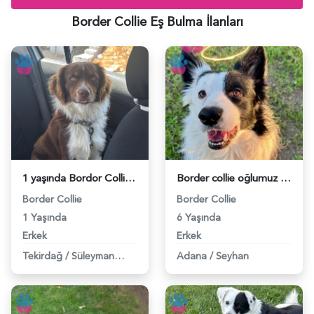
Border Collie Eş Bulma İlanları
1 yaşında Bordor Collie Erkek - 118984543
Border collie oğlumuz marcoya eş arıyoruz - 118982921
Border Collie
Border Collie
1 Yaşında
6 Yaşında
Erkek
Erkek
Tekirdağ
/
Süleymanpaşa
Adana
/
Seyhan