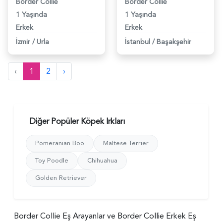
Border Collie
Border Collie
1 Yaşında
1 Yaşında
Erkek
Erkek
İzmir
/
Urla
İstanbul
/
Başakşehir
‹
1
2
›
Diğer Popüler Köpek Irkları
Pomeranian Boo
Maltese Terrier
Toy Poodle
Chihuahua
Golden Retriever
Border Collie Eş Arayanlar ve Border Collie Erkek Eş