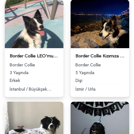
Border Collie LEO’muza Eş Arıyoruz - 1938
Border Collie Kızımıza Eş Arıyoruz - 2167
Border Collie
Border Collie
3 Yaşında
5 Yaşında
Erkek
Dişi
İstanbul
/
Büyükçekmece
İzmir
/
Urla