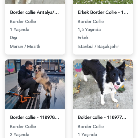
Border collie Antalya/serik - 118979729
Erkek Border Collie - 118979230
Border Collie
Border Collie
1 Yaşında
1,5 Yaşında
Dişi
Erkek
Mersin
/
Mezitli
İstanbul
/
Başakşehir
Border collie - 118978897
Bolder collie - 118977248
Border Collie
Border Collie
2 Yaşında
1 Yaşında