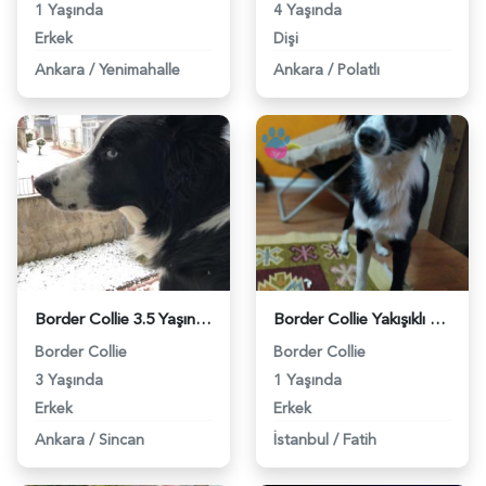
1 Yaşında
4 Yaşında
Erkek
Dişi
Ankara
/
Yenimahalle
Ankara
/
Polatlı
Border Collie 3.5 Yaşında Köpeğime Eş Arıyorum - 1230
Border Collie Yakışıklı Oğluma Prenses Arıyorum - 1584
Border Collie
Border Collie
3 Yaşında
1 Yaşında
Erkek
Erkek
Ankara
/
Sincan
İstanbul
/
Fatih