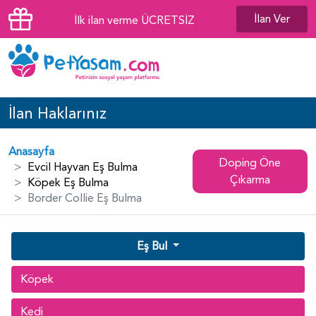
İlan Ver
İlk ilan verme ÜCRETSİZ
İlan Haklarınız
Anasayfa
Doping Öne
Evcil Hayvan Eş Bulma
Çıkarma
Köpek Eş Bulma
Border Collie Eş Bulma
Eş Bul
Köpek
Kedi