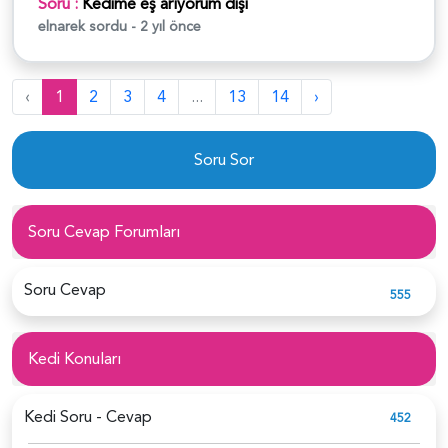
Soru :
Kedime eş arıyorum dişi
elnarek
sordu - 2 yıl önce
‹
1
2
3
4
...
13
14
›
Soru Sor
Soru Cevap Forumları
Soru Cevap
555
Kedi Konuları
Kedi Soru - Cevap
452