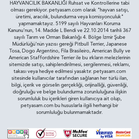
HAYVANCILIK BAKANLIĞI Ruhsat ve Kontrollerine tabi
olması gerekiyor. petyasam.com olarak "hayvan satışı,
üretimi, aracılık, bulundurma veya komisyonculuk"
yapmamaktayız. 5199 sayılı Hayvanları Koruma
Kanunu'nun, 14. Madde L Bendi ve 22.10.2014 tarihli 367
sayılı Tarım ve Orman Bakanlığı 4. Bölge İzmir Şube
Müdürlüğü'nün yazısı gereği Pitbull Terrier, Japanese
Tosa, Dogo Argentino, Fila Brasileiro, American Bully ve
American Staffordshire Terrier ile bu ırkların melezlerinin
sitemizde satışı, sahiplendirilmesi, sergilenmesi, reklamı,
takası veya hediye edilmesi yasaktır. petyasam.com
sitesinde kullanıcılar tarafından sağlanan her türlü ilan,
bilgi, içerik ve görselin gerçekliği, orijinalliği, güvenliği,
doğruluğu ve belge bulundurma zorunluluğuna ilişkin
sorumluluk bu içerikleri giren kullanıcıya ait olup,
petyasam.com bu hususlarla ilgili herhangi bir
sorumluluğu bulunmamaktadır.