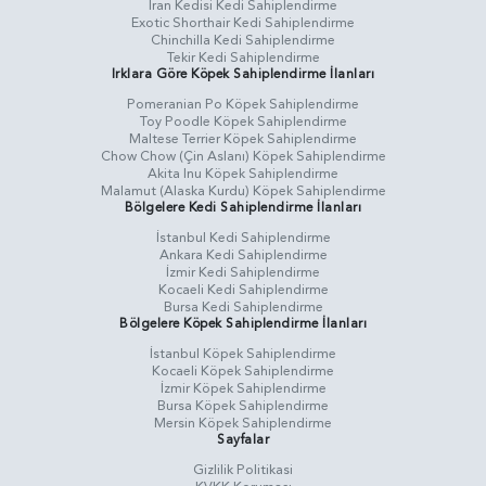
İran Kedisi Kedi Sahiplendirme
Exotic Shorthair Kedi Sahiplendirme
Chinchilla Kedi Sahiplendirme
Tekir Kedi Sahiplendirme
Irklara Göre Köpek Sahiplendirme İlanları
Pomeranian Po Köpek Sahiplendirme
Toy Poodle Köpek Sahiplendirme
Maltese Terrier Köpek Sahiplendirme
Chow Chow (Çin Aslanı) Köpek Sahiplendirme
Akita Inu Köpek Sahiplendirme
Malamut (Alaska Kurdu) Köpek Sahiplendirme
Bölgelere Kedi Sahiplendirme İlanları
İstanbul Kedi Sahiplendirme
Ankara Kedi Sahiplendirme
İzmir Kedi Sahiplendirme
Kocaeli Kedi Sahiplendirme
Bursa Kedi Sahiplendirme
Bölgelere Köpek Sahiplendirme İlanları
İstanbul Köpek Sahiplendirme
Kocaeli Köpek Sahiplendirme
İzmir Köpek Sahiplendirme
Bursa Köpek Sahiplendirme
Mersin Köpek Sahiplendirme
Sayfalar
Gizlilik Politikasi