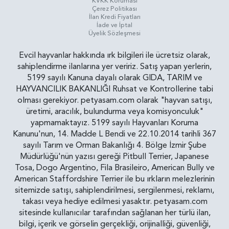
KVKK Koruması
Çerez Politikası
İlan Kredi Fiyatları
İade ve İptal
Üyelik Sözleşmesi
Evcil hayvanlar hakkında ırk bilgileri ile ücretsiz olarak,
sahiplendirme ilanlarına yer veririz. Satış yapan yerlerin,
5199 sayılı Kanuna dayalı olarak GIDA, TARIM ve
HAYVANCILIK BAKANLIĞI Ruhsat ve Kontrollerine tabi
olması gerekiyor. petyasam.com olarak "hayvan satışı,
üretimi, aracılık, bulundurma veya komisyonculuk"
yapmamaktayız. 5199 sayılı Hayvanları Koruma
Kanunu'nun, 14. Madde L Bendi ve 22.10.2014 tarihli 367
sayılı Tarım ve Orman Bakanlığı 4. Bölge İzmir Şube
Müdürlüğü'nün yazısı gereği Pitbull Terrier, Japanese
Tosa, Dogo Argentino, Fila Brasileiro, American Bully ve
American Staffordshire Terrier ile bu ırkların melezlerinin
sitemizde satışı, sahiplendirilmesi, sergilenmesi, reklamı,
takası veya hediye edilmesi yasaktır. petyasam.com
sitesinde kullanıcılar tarafından sağlanan her türlü ilan,
bilgi, içerik ve görselin gerçekliği, orijinalliği, güvenliği,