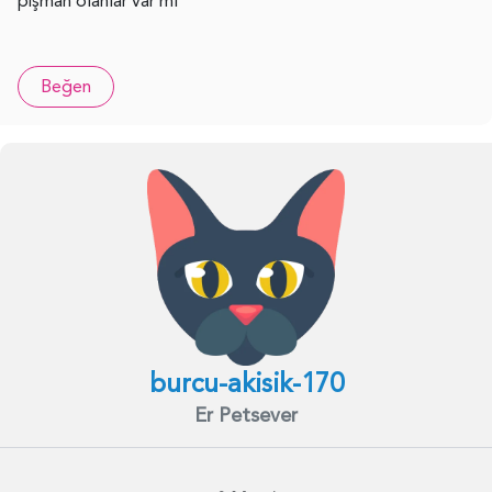
pişman olanlar var mı
Beğen
burcu-akisik-170
Er Petsever