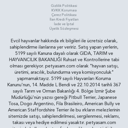
Gizlilik Politikasi
KVKK Koruması
Çerez Politikası
İlan Kredi Fiyatları
İade ve İptal
Üyelik Sözleşmesi
Evcil hayvanlar hakkında ırk bilgileri ile ücretsiz olarak,
sahiplendirme ilanlarına yer veririz. Satış yapan yerlerin,
5199 sayılı Kanuna dayalı olarak GIDA, TARIM ve
HAYVANCILIK BAKANLIĞI Ruhsat ve Kontrollerine tabi
olması gerekiyor. petyasam.com olarak "hayvan satışı,
üretimi, aracılık, bulundurma veya komisyonculuk"
yapmamaktayız. 5199 sayılı Hayvanları Koruma
Kanunu'nun, 14. Madde L Bendi ve 22.10.2014 tarihli 367
sayılı Tarım ve Orman Bakanlığı 4. Bölge İzmir Şube
Müdürlüğü'nün yazısı gereği Pitbull Terrier, Japanese
Tosa, Dogo Argentino, Fila Brasileiro, American Bully ve
American Staffordshire Terrier ile bu ırkların melezlerinin
sitemizde satışı, sahiplendirilmesi, sergilenmesi, reklamı,
takası veya hediye edilmesi yasaktır. petyasam.com