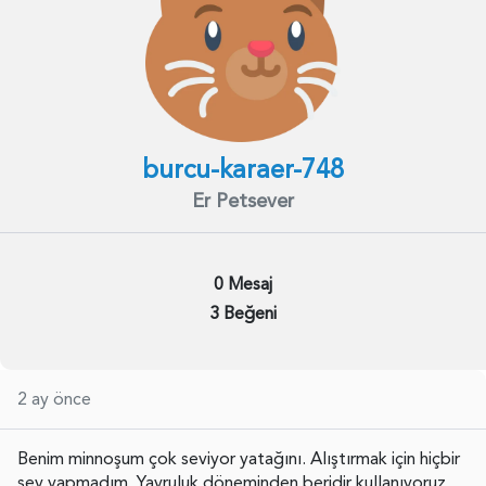
burcu-karaer-748
Er Petsever
0 Mesaj
3 Beğeni
2 ay önce
Benim minnoşum çok seviyor yatağını. Alıştırmak için hiçbir
şey yapmadım. Yavruluk döneminden beridir kullanıyoruz.