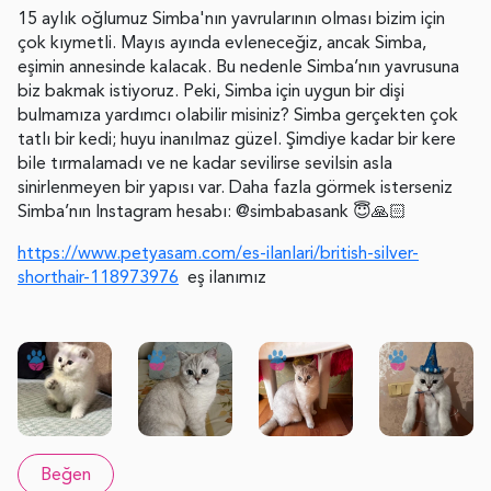
15 aylık oğlumuz Simba'nın yavrularının olması bizim için
çok kıymetli. Mayıs ayında evleneceğiz, ancak Simba,
eşimin annesinde kalacak. Bu nedenle Simba’nın yavrusuna
biz bakmak istiyoruz. Peki, Simba için uygun bir dişi
bulmamıza yardımcı olabilir misiniz? Simba gerçekten çok
tatlı bir kedi; huyu inanılmaz güzel. Şimdiye kadar bir kere
bile tırmalamadı ve ne kadar sevilirse sevilsin asla
sinirlenmeyen bir yapısı var. Daha fazla görmek isterseniz
Simba’nın Instagram hesabı: @simbabasank 😇🙏🏻
https://www.petyasam.com/es-ilanlari/british-silver-
shorthair-118973976
eş ilanımız
Beğen