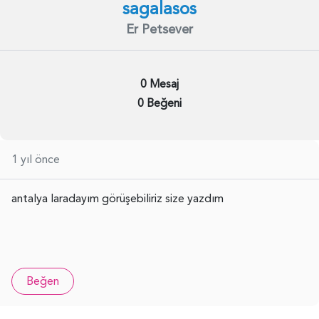
sagalasos
Er Petsever
0 Mesaj
0 Beğeni
1 yıl önce
antalya laradayım görüşebiliriz size yazdım
Beğen