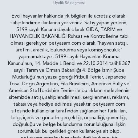
Üyelik Sözleşmesi
Evcil hayvanlar hakkında ırk bilgileri ile ücretsiz olarak,
sahiplendirme ilanlarına yer veririz. Satış yapan yerlerin,
5199 sayılı Kanuna dayalı olarak GIDA, TARIM ve
HAYVANCILIK BAKANLIĞI Ruhsat ve Kontrollerine tabi
olması gerekiyor. petyasam.com olarak "hayvan satışı,
üretimi, aracılık, bulundurma veya komisyonculuk"
yapmamaktayız. 5199 sayılı Hayvanları Koruma
Kanunu'nun, 14. Madde L Bendi ve 22.10.2014 tarihli 367
sayılı Tarım ve Orman Bakanlığı 4. Bölge İzmir Şube
Müdürlüğü'nün yazısı gereği Pitbull Terrier, Japanese
Tosa, Dogo Argentino, Fila Brasileiro, American Bully ve
American Staffordshire Terrier ile bu ırkların melezlerinin
sitemizde satışı, sahiplendirilmesi, sergilenmesi, reklamı,
takası veya hediye edilmesi yasaktır. petyasam.com
sitesinde kullanıcılar tarafından sağlanan her türlü ilan,
bilgi, içerik ve görselin gerçekliği, orijinalliği, güvenliği,
doğruluğu ve belge bulundurma zorunluluğuna ilişkin
sorumluluk bu içerikleri giren kullanıcıya ait olup,
petyasam.com bu hususlarla ilgili herhangi bir