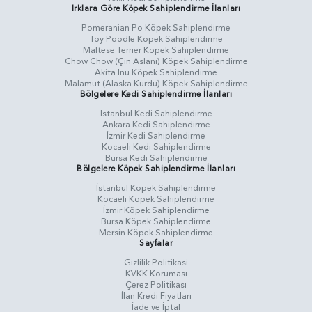
Irklara Göre Köpek Sahiplendirme İlanları
Pomeranian Po Köpek Sahiplendirme
Toy Poodle Köpek Sahiplendirme
Maltese Terrier Köpek Sahiplendirme
Chow Chow (Çin Aslanı) Köpek Sahiplendirme
Akita Inu Köpek Sahiplendirme
Malamut (Alaska Kurdu) Köpek Sahiplendirme
Bölgelere Kedi Sahiplendirme İlanları
İstanbul Kedi Sahiplendirme
Ankara Kedi Sahiplendirme
İzmir Kedi Sahiplendirme
Kocaeli Kedi Sahiplendirme
Bursa Kedi Sahiplendirme
Bölgelere Köpek Sahiplendirme İlanları
İstanbul Köpek Sahiplendirme
Kocaeli Köpek Sahiplendirme
İzmir Köpek Sahiplendirme
Bursa Köpek Sahiplendirme
Mersin Köpek Sahiplendirme
Sayfalar
Gizlilik Politikasi
KVKK Koruması
Çerez Politikası
İlan Kredi Fiyatları
İade ve İptal