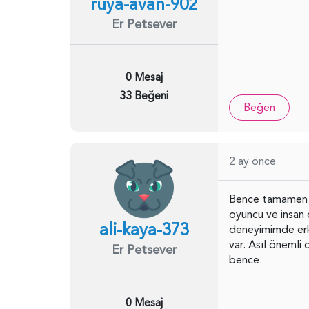
ruya-avan-902
Er Petsever
0 Mesaj
33 Beğeni
Beğen
2 ay önce
Bence tamamen ke
oyuncu ve insan o
ali-kaya-373
deneyimimde erke
var. Asıl önemli
Er Petsever
bence.
0 Mesaj