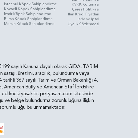
İstanbul Köpek Sahiplendirme
KVKK Koruması
Kocaeli Köpek Sahiplendirme
Çerez Politikası
İzmir Köpek Sahiplendirme
İlan Kredi Fiyatları
Bursa Köpek Sahiplendirme
İade ve İptal
Mersin Köpek Sahiplendirme
Üyelik Sözleşmesi
rin, 5199 sayılı Kanuna dayalı olarak GIDA, TARIM
atışı, üretimi, aracılık, bulundurma veya
arihli 367 sayılı Tarım ve Orman Bakanlığı 4.
ro, American Bully ve American Staffordshire
diye edilmesi yasaktır. petyasam.com sitesinde
uluğu ve belge bulundurma zorunluluğuna ilişkin
bir sorumluluğu bulunmamaktadır.