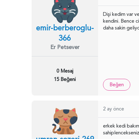
Dişi kedim var ve
kendini. Bence ci
emir-berberoglu-
daha sakin geliyo
366
Er Petsever
0 Mesaj
15 Beğeni
Beğen
2 ay önce
erkek kedi bakımı
sahiplencekseniz