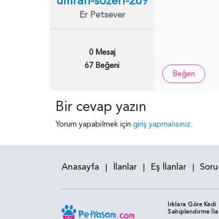
umran-sozeri-269
Er Petsever
0 Mesaj
67 Beğeni
Beğen
Bir cevap yazın
Yorum yapabilmek için
giriş yapmalısınız.
Anasayfa
İlanlar
Eş İlanlar
Soru
|
|
|
Irklara Göre Kedi
Sahiplendirme İla