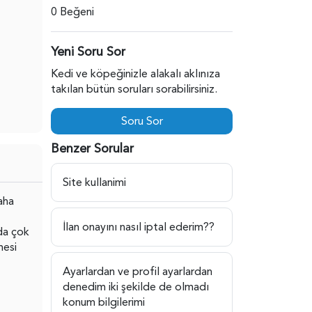
0 Beğeni
Yeni Soru Sor
Kedi ve köpeğinizle alakalı aklınıza
takılan bütün soruları sorabilirsiniz.
Soru Sor
Benzer Sorular
Site kullanimi
aha
İlan onayını nasıl iptal ederim??
da çok
mesi
Ayarlardan ve profil ayarlardan
denedim iki şekilde de olmadı
konum bilgilerimi