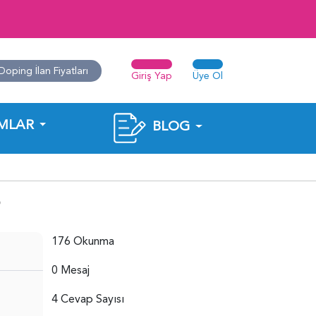
Doping İlan Fiyatları
Giriş Yap
Üye Ol
MLAR
BLOG
?
176 Okunma
0 Mesaj
4 Cevap Sayısı