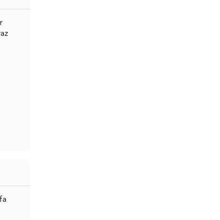
r
raz
fa