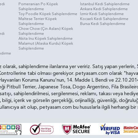
edi
Pomeranian Po Köpek
İstanbul Kedi Sahiplendirme
Sahiplendirme
Ankara Kedi Sahiplendirme
i
Toy Poodle Köpek Sahiplendirme
İzmir Kedi Sahiplendirme
Maltese Terrier Köpek
Kocaeli Kedi Sahiplendirme
Sahiplendirme
Bursa Kedi Sahiplendirme
Chow Chow (Çin Aslanı) Köpek
edi
Sahiplendirme
Akita Inu Köpek Sahiplendirme
Malamut (Alaska Kurdu) Köpek
Sahiplendirme
endirme
siz olarak, sahiplendirme ilanlarına yer veririz. Satış yapan yerle
ollerine tabi olması gerekiyor. petyasam.com olarak "hayvan s
yvanları Koruma Kanunu'nun, 14. Madde L Bendi ve 22.10.2014 t
i Pitbull Terrier, Japanese Tosa, Dogo Argentino, Fila Brasilei
e satışı, sahiplendirilmesi, sergilenmesi, reklamı, takası veya he
n, bilgi, içerik ve görselin gerçekliği, orijinalliği, güvenliği, doğr
kullanıcıya ait olup, petyasam.com bu hususlarla ilgili herhangi 