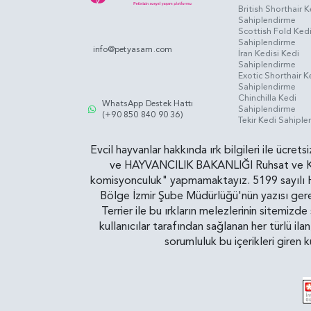
British Shorthair K
Sahiplendirme
Scottish Fold Ked
Sahiplendirme
info@petyasam.com
İran Kedisi Kedi
Sahiplendirme
Exotic Shorthair K
Sahiplendirme
Chinchilla Kedi
WhatsApp Destek Hattı
Sahiplendirme
(+90 850 840 90 36)
Tekir Kedi Sahipl
Evcil hayvanlar hakkında ırk bilgileri ile ücret
ve HAYVANCILIK BAKANLIĞI Ruhsat ve Kontr
komisyonculuk" yapmamaktayız. 5199 sayılı Ha
Bölge İzmir Şube Müdürlüğü'nün yazısı gereğ
Terrier ile bu ırkların melezlerinin sitemizd
kullanıcılar tarafından sağlanan her türlü ila
sorumluluk bu içerikleri giren 