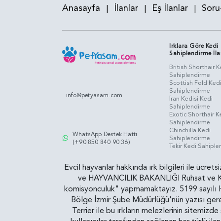
Anasayfa
İlanlar
Eş İlanlar
Soru
|
|
|
Irklara Göre Kedi
Sahiplendirme İla
British Shorthair K
Sahiplendirme
Scottish Fold Ked
Sahiplendirme
info@petyasam.com
İran Kedisi Kedi
Sahiplendirme
Exotic Shorthair K
Sahiplendirme
Chinchilla Kedi
WhatsApp Destek Hattı
Sahiplendirme
(+90 850 840 90 36)
Tekir Kedi Sahipl
Evcil hayvanlar hakkında ırk bilgileri ile ücret
ve HAYVANCILIK BAKANLIĞI Ruhsat ve Kontr
komisyonculuk" yapmamaktayız. 5199 sayılı Ha
Bölge İzmir Şube Müdürlüğü'nün yazısı gereğ
Terrier ile bu ırkların melezlerinin sitemizd