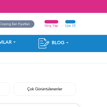
Doping İlan Fiyatları
Giriş Yap
Üye Ol
MLAR
BLOG
Çok Görüntülenenler