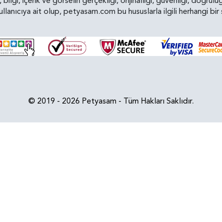
n, bilgi, içerik ve görselin gerçekliği, orijinalliği, güvenliği, doğr
kullanıcıya ait olup, petyasam.com bu hususlarla ilgili herhangi 
© 2019 - 2026 Petyasam - Tüm Hakları Saklıdır.