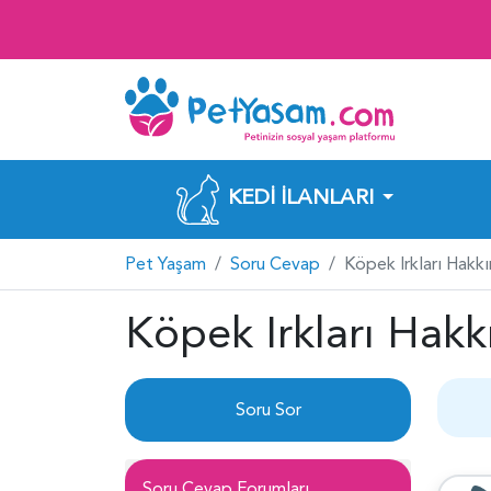
KEDI İLANLARI
Pet Yaşam
Soru Cevap
Köpek Irkları Hakk
Köpek Irkları Hakk
Soru Sor
Soru Cevap Forumları