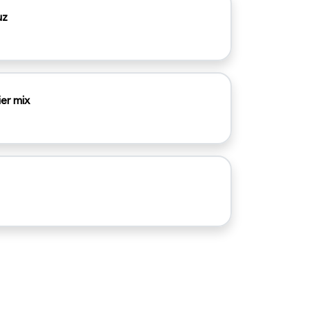
uz
ier mix