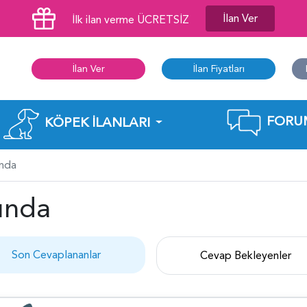
İlan Ver
İlk ilan verme ÜCRETSİZ
İlan Ver
İlan Fiyatları
FORU
KÖPEK İLANLARI
ında
ında
Son Cevaplananlar
Cevap Bekleyenler