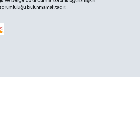
uluğu ve belge bulundurma zorunluluğuna ilişkin
bir sorumluluğu bulunmamaktadır.