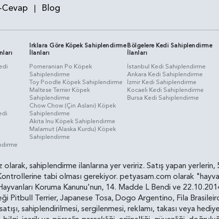
-Cevap
Blog
|
Irklara Göre Köpek Sahiplendirme
Bölgelere Kedi Sahiplendirme
nları
İlanları
İlanları
edi
Pomeranian Po Köpek
İstanbul Kedi Sahiplendirme
Sahiplendirme
Ankara Kedi Sahiplendirme
i
Toy Poodle Köpek Sahiplendirme
İzmir Kedi Sahiplendirme
Maltese Terrier Köpek
Kocaeli Kedi Sahiplendirme
Sahiplendirme
Bursa Kedi Sahiplendirme
Chow Chow (Çin Aslanı) Köpek
edi
Sahiplendirme
Akita Inu Köpek Sahiplendirme
Malamut (Alaska Kurdu) Köpek
Sahiplendirme
endirme
siz olarak, sahiplendirme ilanlarına yer veririz. Satış yapan yerle
ollerine tabi olması gerekiyor. petyasam.com olarak "hayvan s
yvanları Koruma Kanunu'nun, 14. Madde L Bendi ve 22.10.2014 t
i Pitbull Terrier, Japanese Tosa, Dogo Argentino, Fila Brasilei
e satışı, sahiplendirilmesi, sergilenmesi, reklamı, takası veya he