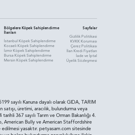
Bölgelere Köpek Sahiplendirme
Sayfalar
İlanları
Gizlilik Politikasi
İstanbul Köpek Sahiplendirme
KVKK Koruması
Kocaeli Köpek Sahiplendirme
Çerez Politikası
İzmir Köpek Sahiplendirme
İlan Kredi Fiyatları
Bursa Köpek Sahiplendirme
İade ve İptal
Mersin Köpek Sahiplendirme
Üyelik Sözleşmesi
rin, 5199 sayılı Kanuna dayalı olarak GIDA, TARIM
atışı, üretimi, aracılık, bulundurma veya
arihli 367 sayılı Tarım ve Orman Bakanlığı 4.
ro, American Bully ve American Staffordshire
diye edilmesi yasaktır. petyasam.com sitesinde