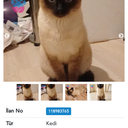
İlan No
118983765
Tür
Kedi