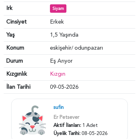
Irk
Siyam
Cinsiyet
Erkek
Yaş
1,5 Yaşında
Konum
eskişehir
odunpazarı
/
Durum
Eş Arıyor
Kızgınlık
Kızgın
İlan Tarihi
09-05-2026
sufin
Er Petsever
Aktif İlanları:
1 Adet
Üyelik Tarihi:
08-05-2026