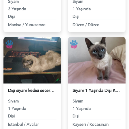
Siyam
Siyam
3 Yaşında
1 Yaşında
Dişi
Dişi
Manisa
/
Yunusemre
Düzce
/
Düzce
Dişi siyam kedisi secereli - 118983779
Siyam 1 Yaşında Dişi Kedim Eş Arıyor - 118983766
Siyam
Siyam
1 Yaşında
1 Yaşında
Dişi
Dişi
İstanbul
/
Avcılar
Kayseri
/
Kocasinan