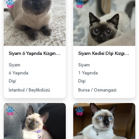
Siyam 6 Yaşında Kızgınlığa Girdi - 118984394
Siyam Kedisi Dİşi Kızgınlıkta - 118984287
Siyam
Siyam
6 Yaşında
1 Yaşında
Dişi
Dişi
İstanbul
/
Beylikdüzü
Bursa
/
Osmangazi