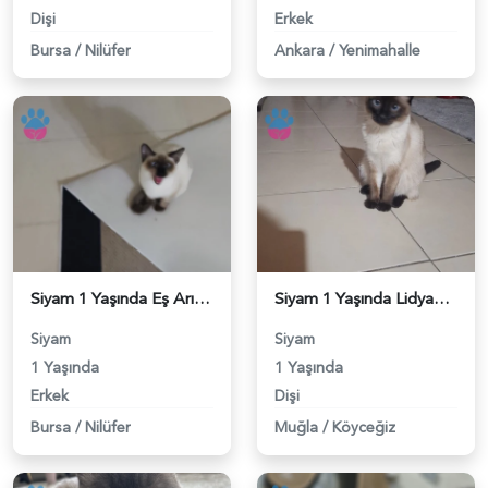
Dişi
Erkek
Bursa
/
Nilüfer
Ankara
/
Yenimahalle
Siyam 1 Yaşında Eş Arıyor - 118984467
Siyam 1 Yaşında Lidyamiza Eş Arıyoruz - 118984407
Siyam
Siyam
1 Yaşında
1 Yaşında
Erkek
Dişi
Bursa
/
Nilüfer
Muğla
/
Köyceğiz