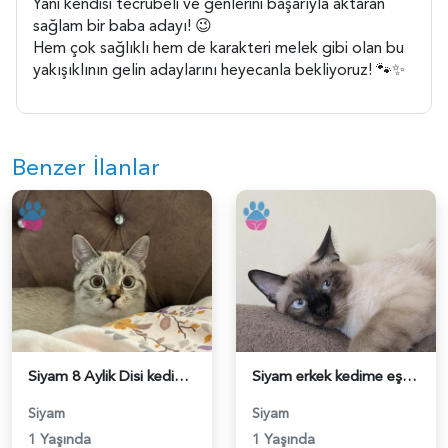
Yani kendisi tecrübeli ve genlerini başarıyla aktaran
sağlam bir baba adayı! 😉
Hem çok sağlıklı hem de karakteri melek gibi olan bu
yakışıklının gelin adaylarını heyecanla bekliyoruz! 🐾✨
Benzer İlanlar
Siyam 8 Aylik Disi kedime es ariyorum - 118984663
Siyam erkek kedime eş arıyorum (tekir tercihimdir) - 118984481
Siyam
Siyam
1 Yaşında
1 Yaşında