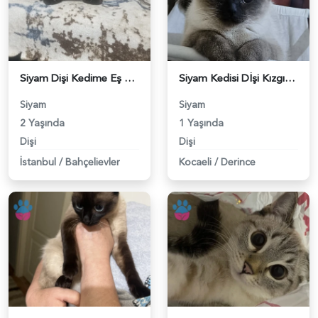
Siyam Dişi Kedime Eş Arıyorum - 118983424
Siyam Kedisi Dİşi Kızgınlıkta - 118983307
Siyam
Siyam
2 Yaşında
1 Yaşında
Dişi
Dişi
İstanbul
/
Bahçelievler
Kocaeli
/
Derince