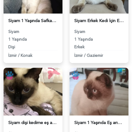
Siyam 1 Yaşında Safkan Kedime Eş Arıyorum - 118984225
Siyam Erkek Kedi İçin Eş Aranıyor - 118983369
Siyam
Siyam
1 Yaşında
1 Yaşında
Dişi
Erkek
İzmir
/
Konak
İzmir
/
Gaziemir
Siyam dişi kedime eş arıyorum - 118983924
Siyam 1 Yaşında Eş arıyoruz - 118983821