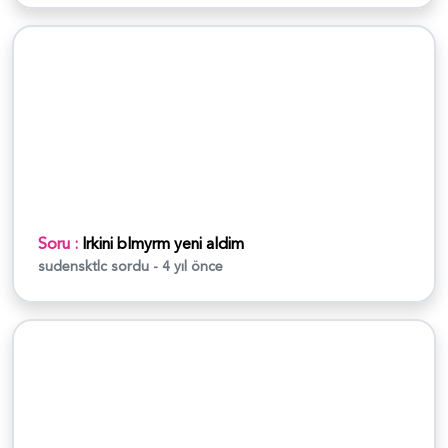
Soru :
Irkini blmyrm yeni aldim
sudensktlc
sordu - 4 yıl önce