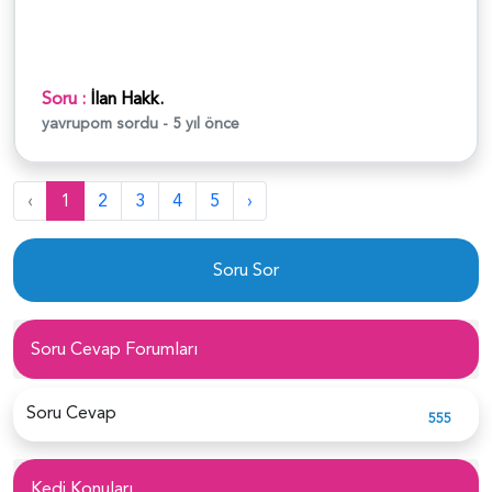
Soru :
İlan Hakk.
yavrupom
sordu - 5 yıl önce
‹
1
2
3
4
5
›
Soru Sor
Soru Cevap Forumları
Soru Cevap
555
Kedi Konuları