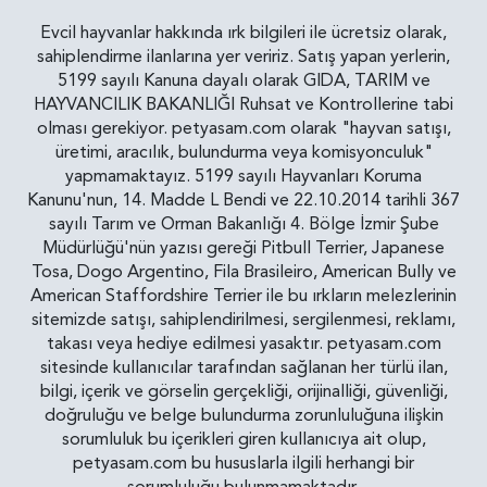
Evcil hayvanlar hakkında ırk bilgileri ile ücretsiz olarak,
sahiplendirme ilanlarına yer veririz. Satış yapan yerlerin,
5199 sayılı Kanuna dayalı olarak GIDA, TARIM ve
HAYVANCILIK BAKANLIĞI Ruhsat ve Kontrollerine tabi
olması gerekiyor. petyasam.com olarak "hayvan satışı,
üretimi, aracılık, bulundurma veya komisyonculuk"
yapmamaktayız. 5199 sayılı Hayvanları Koruma
Kanunu'nun, 14. Madde L Bendi ve 22.10.2014 tarihli 367
sayılı Tarım ve Orman Bakanlığı 4. Bölge İzmir Şube
Müdürlüğü'nün yazısı gereği Pitbull Terrier, Japanese
Tosa, Dogo Argentino, Fila Brasileiro, American Bully ve
American Staffordshire Terrier ile bu ırkların melezlerinin
sitemizde satışı, sahiplendirilmesi, sergilenmesi, reklamı,
takası veya hediye edilmesi yasaktır. petyasam.com
sitesinde kullanıcılar tarafından sağlanan her türlü ilan,
bilgi, içerik ve görselin gerçekliği, orijinalliği, güvenliği,
doğruluğu ve belge bulundurma zorunluluğuna ilişkin
sorumluluk bu içerikleri giren kullanıcıya ait olup,
petyasam.com bu hususlarla ilgili herhangi bir